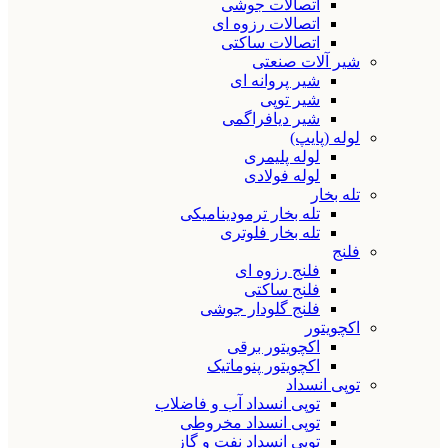
اتصالات جوشی
اتصالات رزوه ای
اتصالات ساکتی
شیر آلات صنعتی
شیر پروانه ای
شیر توپی
شیر دیافراگمی
لوله (پایپ)
لوله پلیمری
لوله فولادی
تله بخار
تله بخار ترمودینامیکی
تله بخار فلوتری
فلنج
فلنج رزوه ای
فلنج ساکتی
فلنج گلودار جوشی
اکچویتور
اکچویتور برقی
اکچویتور پنوماتیک
توپی انسداد
توپی انسداد آب و فاضلاب
توپی انسداد مخروطی
توپی انسداد نفت و گاز