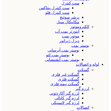
ست کنترل
ست کنترل پنتاکس
ست کنترل فلو
پرشر سوئیچ
مکانیکال سیل
الکتروموتور
اینورتر پمپ آب
موتور پمپ
دیزل ژنراتور
بوستر پمپ
بوستر پمپ آبرسانی
بوستر پمپ لئو
بوستر پمپ آتشنشانی
لوله و اتصالات
گسکت
گسکت غیر فلزی
گسکت فلزی
گسکت نیمه فلزی
لرزه گیر
لرزه گیر آکاردئونی
لرزه گیر کانالی
لرزه گیر لاستیکی
اتصالات