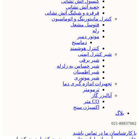
کپسول آتش نشانی
جعبه آتش نشانی
قرقره و شیلنگ آتش نشانی
کنترل مانیتورینگ و اتوماسیون
فتوسل مشعل
رله
موتور دمپر
دماسنج
کنترل هوشمند
شیر کنترل ایمنی
شیر برقی
شیر حساس به زلزله
شیر اطمینان
شیر موتوری
تجهیزات اندازه گیری دما
ترمومتر
آنالیزر گاز
CO متر
اکسیژن سنج
بلاگ
021-88837062
با کارشناسان ما در تماس باشید
خانه
پمپ و آبرسانی
لوازم جانبی پمپ
ست کنترل
ست کنترل