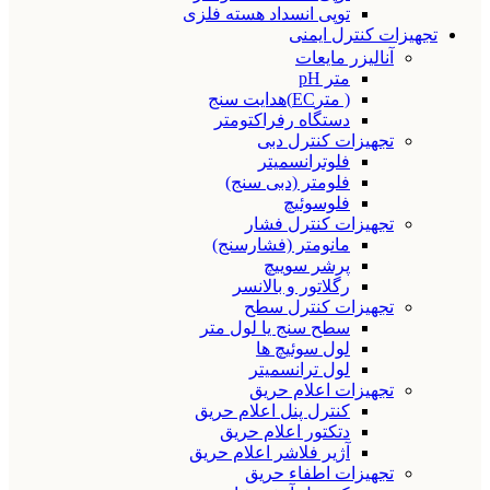
توپی انسداد هسته فلزی
تجهیزات کنترل ایمنی
آنالیزر مایعات
متر pH
( مترEC)هدایت سنج
دستگاه رفراکتومتر
تجهیزات کنترل دبی
فلوترانسمیتر
فلومتر (دبی سنج)
فلوسوئیچ
تجهیزات کنترل فشار
مانومتر (فشارسنج)
پرشر سوییچ
رگلاتور و بالانسر
تجهیزات کنترل سطح
سطح سنج یا لول متر
لول سوئیچ ها
لول ترانسمیتر
تجهیزات اعلام حریق
کنترل پنل اعلام حریق
دتکتور اعلام حریق
آژیر فلاشر اعلام حریق
تجهیزات اطفاء حریق