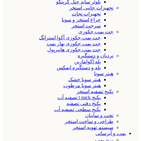
بلوئر ساید چنل گرینکو
تجهیزات جانبی استخر
تجهیزات نجات
چراغ استخر و سونا
سرجت استخر
جت پمپ جکوزی
جت پمپ جکوزی آکوا استرانگ
جت پمپ جکوزی بهار پمپ
جت پمپ جکوزی هایپرپول
نردبان و دستگیره
پله آکوامارین
پله و دستگیره ایمکس
هیتر سونا
هیتر سونا خشک
هیتر سونا مرطوب
پکیج تصفیه استخر
پکیج t pack تصفیه آب
پکیج دفنی تصفیه
پکیج سطحی تصفیه آب
تخت و سایبان
طراحی و ساخت استخر
سیستم تهویه استخر
پمپ و آبرسانی
برند پمپ