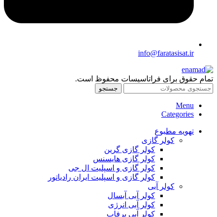
info@faratasisat.ir
تمام حقوق برای فراتاسیسات محفوظ است.
جستجو
Menu
Categories
تهویه مطبوع
کولر گازی
کولر گازی گرین
کولر گازی هایسنس
کولر گازی و اسپلیت ال جی
کولر گازی و اسپلیت ایران رادیاتور
کولر آبی
کولر آبی آبسال
کولر آبی انرژی
کولر آبی برفاب