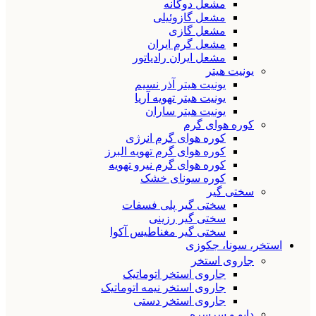
مشعل دوگانه
مشعل گازوئیلی
مشعل گازی
مشعل گرم ایران
مشعل ایران رادیاتور
یونیت هیتر
یونیت هیتر آذر نسیم
یونیت هیتر تهویه آریا
یونیت هیتر ساران
کوره هوای گرم
کوره هوای گرم انرژی
کوره هوای گرم تهویه البرز
کوره هوای گرم نیرو تهویه
کوره سونای خشک
سختی گیر
سختی گیر پلی فسفات
سختی گیر رزینی
سختی گیر مغناطیس آکوا
استخر، سونا، جکوزی
جاروی استخر
جاروی استخر اتوماتیک
جاروی استخر نیمه اتوماتیک
جاروی استخر دستی
دایو و سرسره