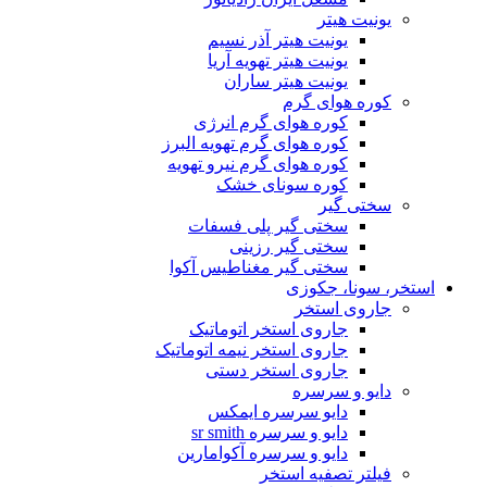
یونیت هیتر
یونیت هیتر آذر نسیم
یونیت هیتر تهویه آریا
یونیت هیتر ساران
کوره هوای گرم
کوره هوای گرم انرژی
کوره هوای گرم تهویه البرز
کوره هوای گرم نیرو تهویه
کوره سونای خشک
سختی گیر
سختی گیر پلی فسفات
سختی گیر رزینی
سختی گیر مغناطیس آکوا
استخر، سونا، جکوزی
جاروی استخر
جاروی استخر اتوماتیک
جاروی استخر نیمه اتوماتیک
جاروی استخر دستی
دایو و سرسره
دایو سرسره ایمکس
دایو و سرسره sr smith
دایو و سرسره آکوامارین
فیلتر تصفیه استخر