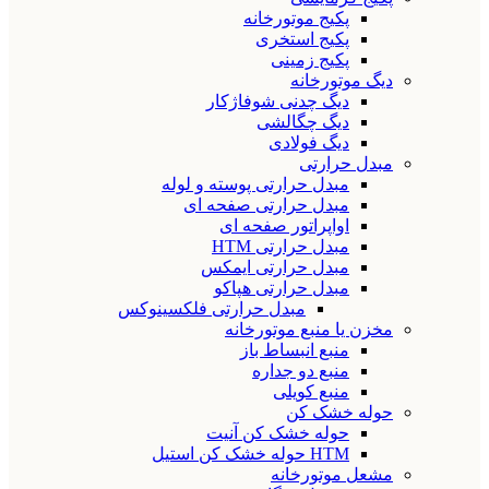
پکیج موتورخانه
پکیج استخری
پکیج زمینی
دیگ موتورخانه
دیگ چدنی شوفاژکار
دیگ چگالشی
دیگ فولادی
مبدل حرارتی
مبدل حرارتی پوسته و لوله
مبدل حرارتی صفحه ای
اواپراتور صفحه ای
مبدل حرارتی HTM
مبدل حرارتی ایمکس
مبدل حرارتی هپاکو
مبدل حرارتی فلکسینوکس
مخزن یا منبع موتورخانه
منبع انبساط باز
منبع دو جداره
منبع کویلی
حوله خشک کن
حوله خشک کن آنیت
HTM حوله خشک کن استیل
مشعل موتورخانه