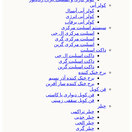
کولر آبی
کولر آبی آبسال
کولر آبی انرژی
کولر آبی برفاب
سیستم اسپلیت مرکزی
اسپلیت مرکزی ال جی
اسپلیت مرکزی گری
اسپلیت مرکزی گرین
داکت اسپلیت
داکت اسپلیت ال جی
داکت اسپلیت گری
داکت اسپلیت گرین
برج خنک کننده
برج خنک کننده آذر نسیم
برج خنک کننده سار آفرین
فن کویل
فن کویل دیواری یا کاستی
فن کویل سقفی زمینی
چیلر
چیلر تراکمی
چیلر جذبی
چیلر الجی
چیلر گری