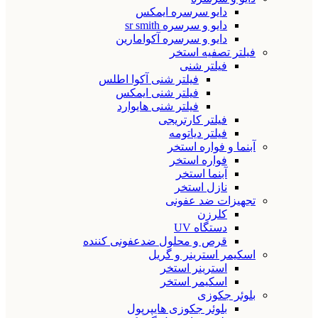
دایو سرسره ایمکس
دایو و سرسره sr smith
دایو و سرسره آکوامارین
فیلتر تصفیه استخر
فیلتر شنی
فیلتر شنی آکوا اطلس
فیلتر شنی ایمکس
فیلتر شنی هایوارد
فیلتر کارتریجی
فیلتر دیاتومه
آبنما و فواره استخر
فواره استخر
آبنما استخر
نازل استخر
تجهیزات ضد عفونی
کلرزن
دستگاه UV
قرص و محلول ضدعفونی کننده
اسکیمر استرینر و گریل
استرینر استخر
اسکیمر استخر
بلوئر جکوزی
بلوئر جکوزی هایپرپول