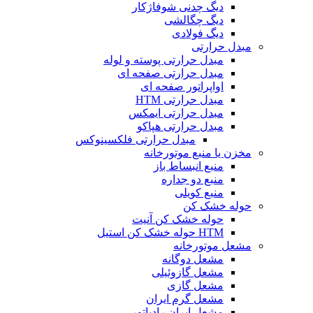
دیگ چدنی شوفاژکار
دیگ چگالشی
دیگ فولادی
مبدل حرارتی
مبدل حرارتی پوسته و لوله
مبدل حرارتی صفحه ای
اواپراتور صفحه ای
مبدل حرارتی HTM
مبدل حرارتی ایمکس
مبدل حرارتی هپاکو
مبدل حرارتی فلکسینوکس
مخزن یا منبع موتورخانه
منبع انبساط باز
منبع دو جداره
منبع کویلی
حوله خشک کن
حوله خشک کن آنیت
HTM حوله خشک کن استیل
مشعل موتورخانه
مشعل دوگانه
مشعل گازوئیلی
مشعل گازی
مشعل گرم ایران
مشعل ایران رادیاتور