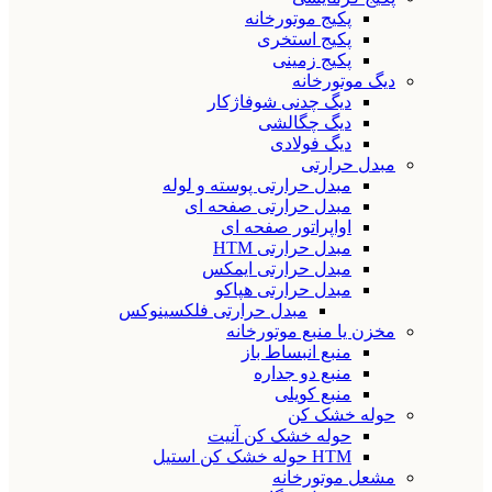
پکیج موتورخانه
پکیج استخری
پکیج زمینی
دیگ موتورخانه
دیگ چدنی شوفاژکار
دیگ چگالشی
دیگ فولادی
مبدل حرارتی
مبدل حرارتی پوسته و لوله
مبدل حرارتی صفحه ای
اواپراتور صفحه ای
مبدل حرارتی HTM
مبدل حرارتی ایمکس
مبدل حرارتی هپاکو
مبدل حرارتی فلکسینوکس
مخزن یا منبع موتورخانه
منبع انبساط باز
منبع دو جداره
منبع کویلی
حوله خشک کن
حوله خشک کن آنیت
HTM حوله خشک کن استیل
مشعل موتورخانه