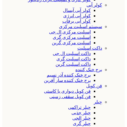
کولر آبی
کولر آبی آبسال
کولر آبی انرژی
کولر آبی برفاب
سیستم اسپلیت مرکزی
اسپلیت مرکزی ال جی
اسپلیت مرکزی گری
اسپلیت مرکزی گرین
داکت اسپلیت
داکت اسپلیت ال جی
داکت اسپلیت گری
داکت اسپلیت گرین
برج خنک کننده
برج خنک کننده آذر نسیم
برج خنک کننده سار آفرین
فن کویل
فن کویل دیواری یا کاستی
فن کویل سقفی زمینی
چیلر
چیلر تراکمی
چیلر جذبی
چیلر الجی
چیلر گری