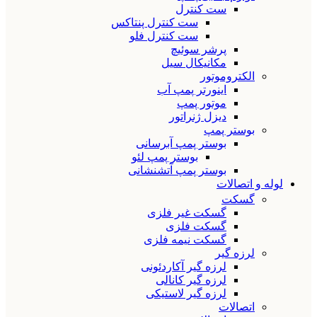
ست کنترل
ست کنترل پنتاکس
ست کنترل فلو
پرشر سوئیچ
مکانیکال سیل
الکتروموتور
اینورتر پمپ آب
موتور پمپ
دیزل ژنراتور
بوستر پمپ
بوستر پمپ آبرسانی
بوستر پمپ لئو
بوستر پمپ آتشنشانی
لوله و اتصالات
گسکت
گسکت غیر فلزی
گسکت فلزی
گسکت نیمه فلزی
لرزه گیر
لرزه گیر آکاردئونی
لرزه گیر کانالی
لرزه گیر لاستیکی
اتصالات