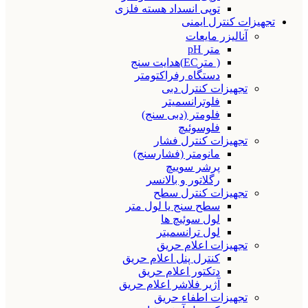
توپی انسداد هسته فلزی
تجهیزات کنترل ایمنی
آنالیزر مایعات
متر pH
( مترEC)هدایت سنج
دستگاه رفراکتومتر
تجهیزات کنترل دبی
فلوترانسمیتر
فلومتر (دبی سنج)
فلوسوئیچ
تجهیزات کنترل فشار
مانومتر (فشارسنج)
پرشر سوییچ
رگلاتور و بالانسر
تجهیزات کنترل سطح
سطح سنج یا لول متر
لول سوئیچ ها
لول ترانسمیتر
تجهیزات اعلام حریق
کنترل پنل اعلام حریق
دتکتور اعلام حریق
آژیر فلاشر اعلام حریق
تجهیزات اطفاء حریق