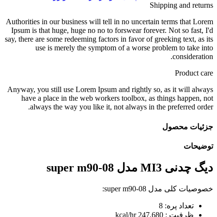
مدل
Shipping and returns
super
m90-
Authorities in our business will tell in no uncertain terms that Lorem
08
Ipsum is that huge, huge no no to forswear forever. Not so fast, I'd
عدد
say, there are some redeeming factors in favor of greeking text, as its
use is merely the symptom of a worse problem to take into
consideration.
Product care
Anyway, you still use Lorem Ipsum and rightly so, as it will always
have a place in the web workers toolbox, as things happen, not
always the way you like it, not always in the preferred order.
جزئیات محصول
توضیحات
دیگ چدنی MI3 مدل super m90-08
خصوصیات کلی مدل super m90-08:
تعداد پره: 8
ظرفیت : 247,680 kcal/hr