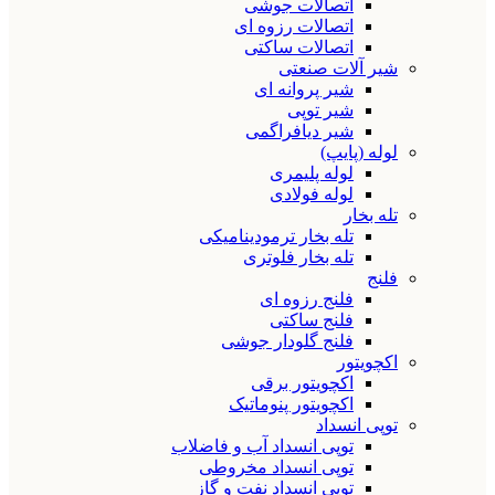
اتصالات جوشی
اتصالات رزوه ای
اتصالات ساکتی
شیر آلات صنعتی
شیر پروانه ای
شیر توپی
شیر دیافراگمی
لوله (پایپ)
لوله پلیمری
لوله فولادی
تله بخار
تله بخار ترمودینامیکی
تله بخار فلوتری
فلنج
فلنج رزوه ای
فلنج ساکتی
فلنج گلودار جوشی
اکچویتور
اکچویتور برقی
اکچویتور پنوماتیک
توپی انسداد
توپی انسداد آب و فاضلاب
توپی انسداد مخروطی
توپی انسداد نفت و گاز