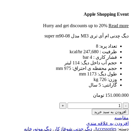
Apple Shopping Event
Hurry and get discounts up to 20%
Read more
دیگ چدنی ام آی تری MI3 مدل super m90-08
تعداد پره: 8
ظرفیت : 247,680 kcal/hr
فشار کاری : 4 bar
حجم آب داخل دیگ: 114 لیتر
حجم محفظه ی احتراق: 975 mm
طول دیگ: 1173 mm
وزن: 726 kg
گارانتی: 5 سال
151.000.000
تومان
دیگ
چدنی
افزودن به سبد خرید
8
مقایسه
پره
افزودن به علاقه مندی
MI3
دسته:
Accessories
,
دیگ چدنی شوفاژکار
,
دیگ موتورخانه