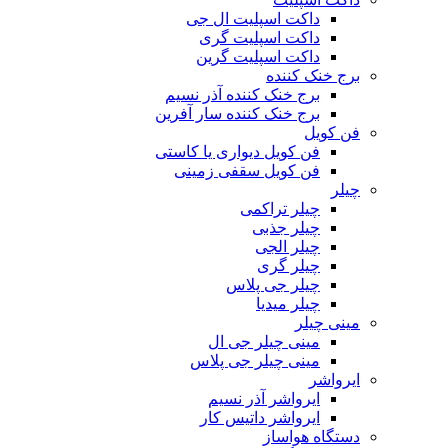
داکت اسپلیت ال جی
داکت اسپلیت گری
داکت اسپلیت گرین
برج خنک کننده
برج خنک کننده آذر نسیم
برج خنک کننده سار آفرین
فن کویل
فن کویل دیواری یا کاستی
فن کویل سقفی زمینی
چیلر
چیلر تراکمی
چیلر جذبی
چیلر الجی
چیلر گری
چیلر جی پلاس
چیلر میدیا
مینی چیلر
مینی چیلر جی ال
مینی چیلر جی پلاس
ایرواشر
ایرواشر آذر نسیم
ایرواشر داتیس کار
دستگاه هواساز