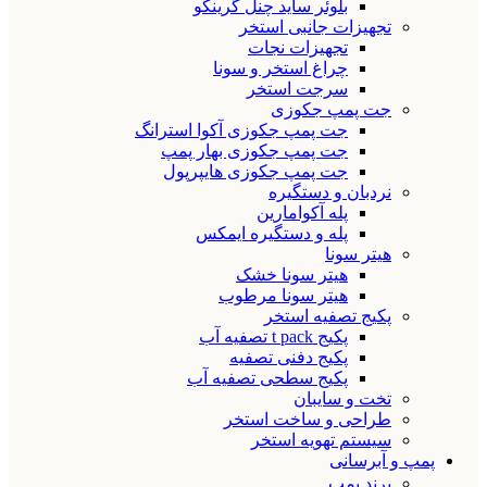
بلوئر ساید چنل گرینکو
تجهیزات جانبی استخر
تجهیزات نجات
چراغ استخر و سونا
سرجت استخر
جت پمپ جکوزی
جت پمپ جکوزی آکوا استرانگ
جت پمپ جکوزی بهار پمپ
جت پمپ جکوزی هایپرپول
نردبان و دستگیره
پله آکوامارین
پله و دستگیره ایمکس
هیتر سونا
هیتر سونا خشک
هیتر سونا مرطوب
پکیج تصفیه استخر
پکیج t pack تصفیه آب
پکیج دفنی تصفیه
پکیج سطحی تصفیه آب
تخت و سایبان
طراحی و ساخت استخر
سیستم تهویه استخر
پمپ و آبرسانی
برند پمپ