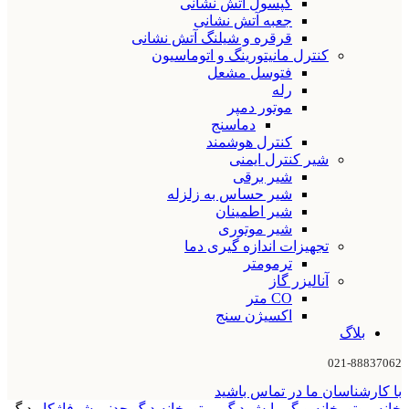
کپسول آتش نشانی
جعبه آتش نشانی
قرقره و شیلنگ آتش نشانی
کنترل مانیتورینگ و اتوماسیون
فتوسل مشعل
رله
موتور دمپر
دماسنج
کنترل هوشمند
شیر کنترل ایمنی
شیر برقی
شیر حساس به زلزله
شیر اطمینان
شیر موتوری
تجهیزات اندازه گیری دما
ترمومتر
آنالیزر گاز
CO متر
اکسیژن سنج
بلاگ
021-88837062
با کارشناسان ما در تماس باشید
خانه
موتورخانه و گرمایش
دیگ موتورخانه
دیگ چدنی شوفاژکار
دیگ