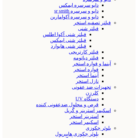
دایو سرسره ایمکس
دایو و سرسره sr smith
دایو و سرسره آکوامارین
فیلتر تصفیه استخر
فیلتر شنی
فیلتر شنی آکوا اطلس
فیلتر شنی ایمکس
فیلتر شنی هایوارد
فیلتر کارتریجی
فیلتر دیاتومه
آبنما و فواره استخر
فواره استخر
آبنما استخر
نازل استخر
تجهیزات ضد عفونی
کلرزن
دستگاه UV
قرص و محلول ضدعفونی کننده
اسکیمر استرینر و گریل
استرینر استخر
اسکیمر استخر
بلوئر جکوزی
بلوئر جکوزی هایپرپول