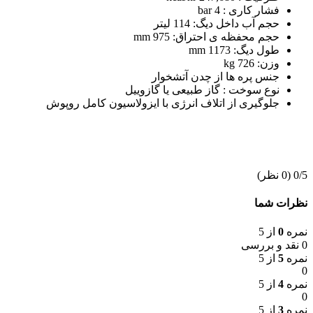
فشار کاری : 4 bar
حجم آب داخل دیگ: 114 لیتر
حجم محفظه ی احتراق: 975 mm
طول دیگ: 1173 mm
وزن: 726 kg
جنس پره ها از چدن آتشخوار
نوع سوخت : گاز طبیعی یا گازوییل
جلوگیری از اتلاف انرژی با ایزولاسیون کامل روپوش
‫0/5
‫(0 نظر)
نظرات شما
نمره
0
از 5
0 نقد و بررسی
نمره
5
از 5
0
نمره
4
از 5
0
نمره
3
از 5