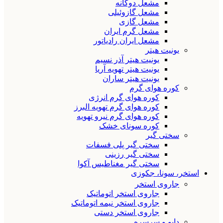
مشعل دوگانه
مشعل گازوئیلی
مشعل گازی
مشعل گرم ایران
مشعل ایران رادیاتور
یونیت هیتر
یونیت هیتر آذر نسیم
یونیت هیتر تهویه آریا
یونیت هیتر ساران
کوره هوای گرم
کوره هوای گرم انرژی
کوره هوای گرم تهویه البرز
کوره هوای گرم نیرو تهویه
کوره سونای خشک
سختی گیر
سختی گیر پلی فسفات
سختی گیر رزینی
سختی گیر مغناطیس آکوا
استخر، سونا، جکوزی
جاروی استخر
جاروی استخر اتوماتیک
جاروی استخر نیمه اتوماتیک
جاروی استخر دستی
دایو و سرسره