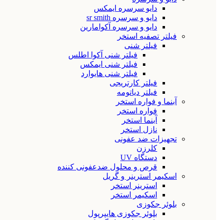
دایو سرسره ایمکس
دایو و سرسره sr smith
دایو و سرسره آکوامارین
فیلتر تصفیه استخر
فیلتر شنی
فیلتر شنی آکوا اطلس
فیلتر شنی ایمکس
فیلتر شنی هایوارد
فیلتر کارتریجی
فیلتر دیاتومه
آبنما و فواره استخر
فواره استخر
آبنما استخر
نازل استخر
تجهیزات ضد عفونی
کلرزن
دستگاه UV
قرص و محلول ضدعفونی کننده
اسکیمر استرینر و گریل
استرینر استخر
اسکیمر استخر
بلوئر جکوزی
بلوئر جکوزی هایپرپول