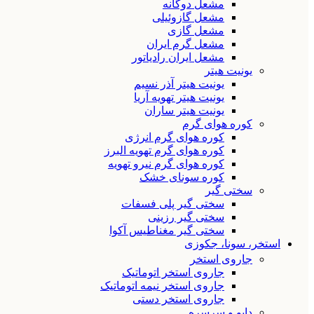
مشعل دوگانه
مشعل گازوئیلی
مشعل گازی
مشعل گرم ایران
مشعل ایران رادیاتور
یونیت هیتر
یونیت هیتر آذر نسیم
یونیت هیتر تهویه آریا
یونیت هیتر ساران
کوره هوای گرم
کوره هوای گرم انرژی
کوره هوای گرم تهویه البرز
کوره هوای گرم نیرو تهویه
کوره سونای خشک
سختی گیر
سختی گیر پلی فسفات
سختی گیر رزینی
سختی گیر مغناطیس آکوا
استخر، سونا، جکوزی
جاروی استخر
جاروی استخر اتوماتیک
جاروی استخر نیمه اتوماتیک
جاروی استخر دستی
دایو و سرسره