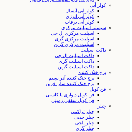
کولر آبی
کولر آبی آبسال
کولر آبی انرژی
کولر آبی برفاب
سیستم اسپلیت مرکزی
اسپلیت مرکزی ال جی
اسپلیت مرکزی گری
اسپلیت مرکزی گرین
داکت اسپلیت
داکت اسپلیت ال جی
داکت اسپلیت گری
داکت اسپلیت گرین
برج خنک کننده
برج خنک کننده آذر نسیم
برج خنک کننده سار آفرین
فن کویل
فن کویل دیواری یا کاستی
فن کویل سقفی زمینی
چیلر
چیلر تراکمی
چیلر جذبی
چیلر الجی
چیلر گری