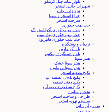
بلوئر ساید چنل گرینکو
تجهیزات جانبی استخر
تجهیزات نجات
چراغ استخر و سونا
سرجت استخر
جت پمپ جکوزی
جت پمپ جکوزی آکوا استرانگ
جت پمپ جکوزی بهار پمپ
جت پمپ جکوزی هایپرپول
نردبان و دستگیره
پله آکوامارین
پله و دستگیره ایمکس
هیتر سونا
هیتر سونا خشک
هیتر سونا مرطوب
پکیج تصفیه استخر
پکیج t pack تصفیه آب
پکیج دفنی تصفیه
پکیج سطحی تصفیه آب
تخت و سایبان
طراحی و ساخت استخر
سیستم تهویه استخر
پمپ و آبرسانی
برند پمپ