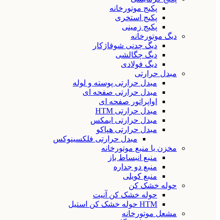
پکیج موتورخانه
پکیج استخری
پکیج زمینی
دیگ موتورخانه
دیگ چدنی شوفاژکار
دیگ چگالشی
دیگ فولادی
مبدل حرارتی
مبدل حرارتی پوسته و لوله
مبدل حرارتی صفحه ای
اواپراتور صفحه ای
مبدل حرارتی HTM
مبدل حرارتی ایمکس
مبدل حرارتی هپاکو
مبدل حرارتی فلکسینوکس
مخزن یا منبع موتورخانه
منبع انبساط باز
منبع دو جداره
منبع کویلی
حوله خشک کن
حوله خشک کن آنیت
HTM حوله خشک کن استیل
مشعل موتورخانه