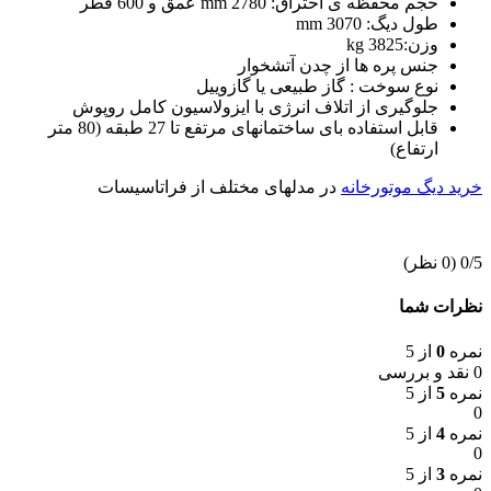
حجم محفظه ی احتراق: 2780 mm عمق و 600 قطر
طول دیگ: 3070 mm
وزن:3825 kg
جنس پره ها از چدن آتشخوار
نوع سوخت : گاز طبیعی یا گازوییل
جلوگیری از اتلاف انرژی با ایزولاسیون کامل روپوش
قابل استفاده بای ساختمانهای مرتفع تا 27 طبقه (80 متر
ارتفاع)
خرید دیگ موتورخانه
در مدلهای مختلف از فراتاسیسات
‫0/5
‫(0 نظر)
نظرات شما
نمره
0
از 5
0 نقد و بررسی
نمره
5
از 5
0
نمره
4
از 5
0
نمره
3
از 5