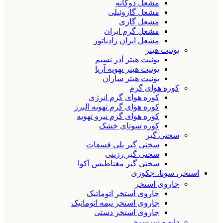
مشعل دوگانه
مشعل گازوئیلی
مشعل گازی
مشعل گرم ایران
مشعل ایران رادیاتور
یونیت هیتر
یونیت هیتر آذر نسیم
یونیت هیتر تهویه آریا
یونیت هیتر ساران
کوره هوای گرم
کوره هوای گرم انرژی
کوره هوای گرم تهویه البرز
کوره هوای گرم نیرو تهویه
کوره سونای خشک
سختی گیر
سختی گیر پلی فسفات
سختی گیر رزینی
سختی گیر مغناطیس آکوا
استخر، سونا، جکوزی
جاروی استخر
جاروی استخر اتوماتیک
جاروی استخر نیمه اتوماتیک
جاروی استخر دستی
دایو و سرسره