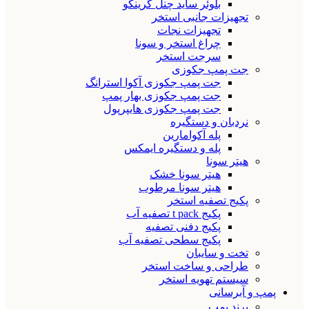
بلوئر ساید چنل گرینکو
تجهیزات جانبی استخر
تجهیزات نجات
چراغ استخر و سونا
سرجت استخر
جت پمپ جکوزی
جت پمپ جکوزی آکوا استرانگ
جت پمپ جکوزی بهار پمپ
جت پمپ جکوزی هایپرپول
نردبان و دستگیره
پله آکوامارین
پله و دستگیره ایمکس
هیتر سونا
هیتر سونا خشک
هیتر سونا مرطوب
پکیج تصفیه استخر
پکیج t pack تصفیه آب
پکیج دفنی تصفیه
پکیج سطحی تصفیه آب
تخت و سایبان
طراحی و ساخت استخر
سیستم تهویه استخر
پمپ و آبرسانی
برند پمپ