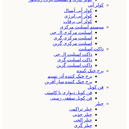
کولر آبی
کولر آبی آبسال
کولر آبی انرژی
کولر آبی برفاب
سیستم اسپلیت مرکزی
اسپلیت مرکزی ال جی
اسپلیت مرکزی گری
اسپلیت مرکزی گرین
داکت اسپلیت
داکت اسپلیت ال جی
داکت اسپلیت گری
داکت اسپلیت گرین
برج خنک کننده
برج خنک کننده آذر نسیم
برج خنک کننده سار آفرین
فن کویل
فن کویل دیواری یا کاستی
فن کویل سقفی زمینی
چیلر
چیلر تراکمی
چیلر جذبی
چیلر الجی
چیلر گری