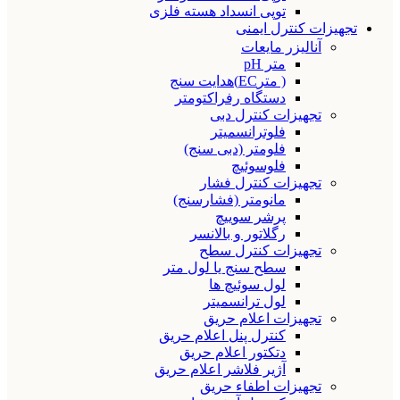
توپی انسداد هسته فلزی
تجهیزات کنترل ایمنی
آنالیزر مایعات
متر pH
( مترEC)هدایت سنج
دستگاه رفراکتومتر
تجهیزات کنترل دبی
فلوترانسمیتر
فلومتر (دبی سنج)
فلوسوئیچ
تجهیزات کنترل فشار
مانومتر (فشارسنج)
پرشر سوییچ
رگلاتور و بالانسر
تجهیزات کنترل سطح
سطح سنج یا لول متر
لول سوئیچ ها
لول ترانسمیتر
تجهیزات اعلام حریق
کنترل پنل اعلام حریق
دتکتور اعلام حریق
آژیر فلاشر اعلام حریق
تجهیزات اطفاء حریق