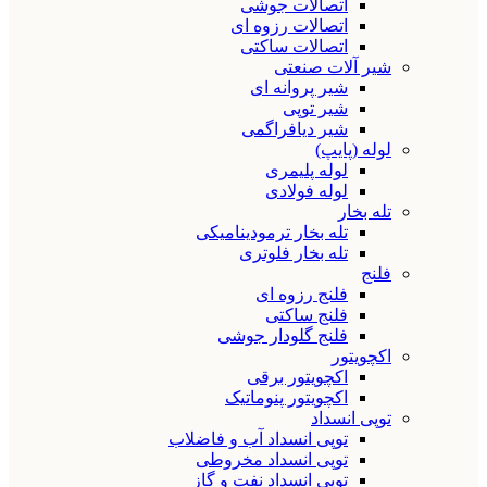
اتصالات جوشی
اتصالات رزوه ای
اتصالات ساکتی
شیر آلات صنعتی
شیر پروانه ای
شیر توپی
شیر دیافراگمی
لوله (پایپ)
لوله پلیمری
لوله فولادی
تله بخار
تله بخار ترمودینامیکی
تله بخار فلوتری
فلنج
فلنج رزوه ای
فلنج ساکتی
فلنج گلودار جوشی
اکچویتور
اکچویتور برقی
اکچویتور پنوماتیک
توپی انسداد
توپی انسداد آب و فاضلاب
توپی انسداد مخروطی
توپی انسداد نفت و گاز