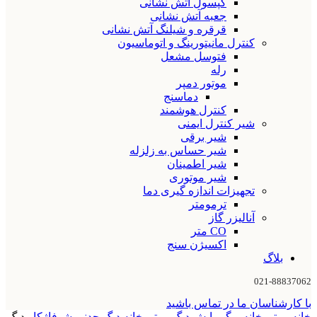
کپسول آتش نشانی
جعبه آتش نشانی
قرقره و شیلنگ آتش نشانی
کنترل مانیتورینگ و اتوماسیون
فتوسل مشعل
رله
موتور دمپر
دماسنج
کنترل هوشمند
شیر کنترل ایمنی
شیر برقی
شیر حساس به زلزله
شیر اطمینان
شیر موتوری
تجهیزات اندازه گیری دما
ترمومتر
آنالیزر گاز
CO متر
اکسیژن سنج
بلاگ
021-88837062
با کارشناسان ما در تماس باشید
خانه
موتورخانه و گرمایش
دیگ موتورخانه
دیگ چدنی شوفاژکار
دیگ