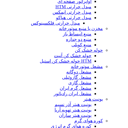
اواپراتور صفحه ای
مبدل حرارتی HTM
مبدل حرارتی ایمکس
مبدل حرارتی هپاکو
مبدل حرارتی فلکسینوکس
مخزن یا منبع موتورخانه
منبع انبساط باز
منبع دو جداره
منبع کویلی
حوله خشک کن
حوله خشک کن آنیت
HTM حوله خشک کن استیل
مشعل موتورخانه
مشعل دوگانه
مشعل گازوئیلی
مشعل گازی
مشعل گرم ایران
مشعل ایران رادیاتور
یونیت هیتر
یونیت هیتر آذر نسیم
یونیت هیتر تهویه آریا
یونیت هیتر ساران
کوره هوای گرم
کوره هوای گرم انرژی