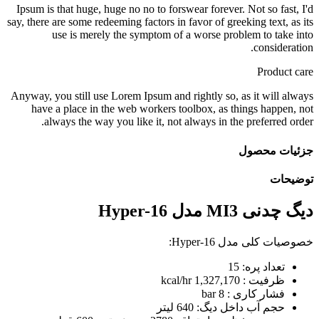
عدد
Ipsum is that huge, huge no no to forswear forever. Not so fast, I'd
say, there are some redeeming factors in favor of greeking text, as its
use is merely the symptom of a worse problem to take into
consideration.
Product care
Anyway, you still use Lorem Ipsum and rightly so, as it will always
have a place in the web workers toolbox, as things happen, not
always the way you like it, not always in the preferred order.
جزئیات محصول
توضیحات
دیگ چدنی MI3 مدل Hyper-16
خصوصیات کلی مدل Hyper-16:
تعداد پره: 15
ظرفیت : 1,327,170 kcal/hr
فشار کاری : 8 bar
حجم آب داخل دیگ: 640 لیتر