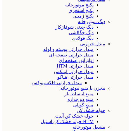
پکیج موتورخانه
پکیج استخری
پکیج زمینی
دیگ موتورخانه
دیگ چدنی شوفاژکار
دیگ چگالشی
دیگ فولادی
مبدل حرارتی
مبدل حرارتی پوسته و لوله
مبدل حرارتی صفحه ای
اواپراتور صفحه ای
مبدل حرارتی HTM
مبدل حرارتی ایمکس
مبدل حرارتی هپاکو
مبدل حرارتی فلکسینوکس
مخزن یا منبع موتورخانه
منبع انبساط باز
منبع دو جداره
منبع کویلی
حوله خشک کن
حوله خشک کن آنیت
HTM حوله خشک کن استیل
مشعل موتورخانه