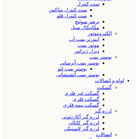
ست کنترل
ست کنترل پنتاکس
ست کنترل فلو
پرشر سوئیچ
مکانیکال سیل
الکتروموتور
اینورتر پمپ آب
موتور پمپ
دیزل ژنراتور
بوستر پمپ
بوستر پمپ آبرسانی
بوستر پمپ لئو
بوستر پمپ آتشنشانی
لوله و اتصالات
گسکت
گسکت غیر فلزی
گسکت فلزی
گسکت نیمه فلزی
لرزه گیر
لرزه گیر آکاردئونی
لرزه گیر کانالی
لرزه گیر لاستیکی
اتصالات