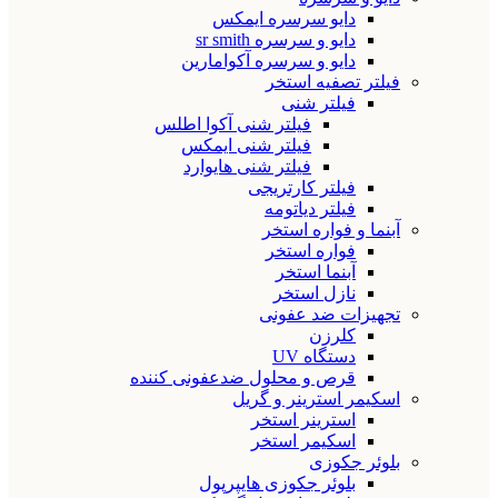
دایو سرسره ایمکس
دایو و سرسره sr smith
دایو و سرسره آکوامارین
فیلتر تصفیه استخر
فیلتر شنی
فیلتر شنی آکوا اطلس
فیلتر شنی ایمکس
فیلتر شنی هایوارد
فیلتر کارتریجی
فیلتر دیاتومه
آبنما و فواره استخر
فواره استخر
آبنما استخر
نازل استخر
تجهیزات ضد عفونی
کلرزن
دستگاه UV
قرص و محلول ضدعفونی کننده
اسکیمر استرینر و گریل
استرینر استخر
اسکیمر استخر
بلوئر جکوزی
بلوئر جکوزی هایپرپول