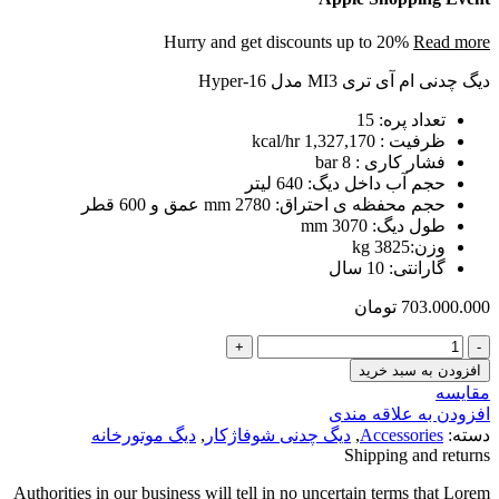
Hurry and get discounts up to 20%
Read more
دیگ چدنی ام آی تری MI3 مدل Hyper-16
تعداد پره: 15
ظرفیت : 1,327,170 kcal/hr
فشار کاری : 8 bar
حجم آب داخل دیگ: 640 لیتر
حجم محفظه ی احتراق: 2780 mm عمق و 600 قطر
طول دیگ: 3070 mm
وزن:3825 kg
گارانتی: 10 سال
703.000.000
تومان
دیگ
چدنی
افزودن به سبد خرید
16
مقایسه
پره
افزودن به علاقه مندی
MI3
دسته:
Accessories
,
دیگ چدنی شوفاژکار
,
دیگ موتورخانه
مدل
Shipping and returns
Hyper-
16
Authorities in our business will tell in no uncertain terms that Lorem