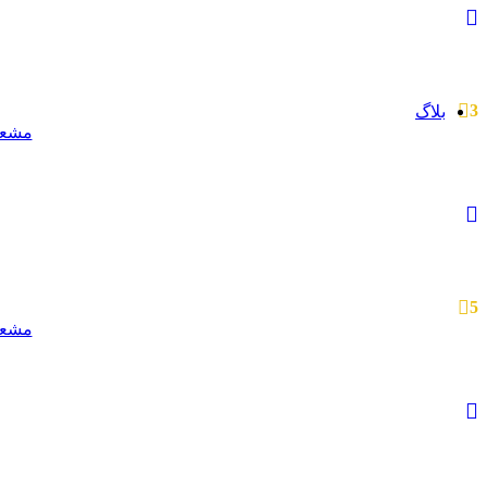
تجهیزات اندازه گیری دما
ترمومتر
آنالیزر گاز
CO متر
اکسیژن سنج
3
بلاگ
مشعل
5
مشعل