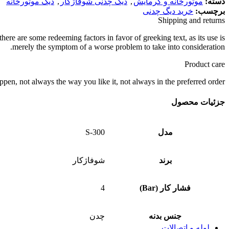
دسته:
موتورخانه و گرمایش
,
دیگ چدنی شوفاژکار
,
دیگ موتورخانه
پمپ کف کش لئو
برچسب:
خرید دیگ چدنی
پمپ لجن کش
Shipping and returns
پمپ لجن کش اسپیکو
پمپ لجن کش پمپیران
there are some redeeming factors in favor of greeking text, as its use is
پمپ لجن کش پنتاکس
merely the symptom of a worse problem to take into consideration.
منبع تحت فشار (منبع انبساط پمپ)
منبع تحت فشار زیلمت
Product care
منبع تحت فشار لئو
pen, not always the way you like it, not always in the preferred order.
منبع تحت فشار امرا
لوازم جانبی پمپ
ست کنترل
جزئیات محصول
ست کنترل پنتاکس
ست کنترل فلو
پرشر سوئیچ
مدل
S-300
مکانیکال سیل
الکتروموتور
اینورتر پمپ آب
برند
شوفاژکار
موتور پمپ
دیزل ژنراتور
فشار کار (Bar)
4
بوستر پمپ
بوستر پمپ آبرسانی
بوستر پمپ لئو
جنس بدنه
چدن
بوستر پمپ آتشنشانی
لوله و اتصالات