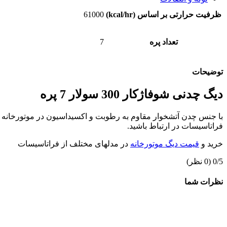
گسکت
ظرفیت حرارتی بر اساس (kcal/hr)
61000
گسکت غیر فلزی
گسکت فلزی
گسکت نیمه فلزی
تعداد پره
7
لرزه گیر
لرزه گیر آکاردئونی
لرزه گیر کانالی
توضیحات
لرزه گیر لاستیکی
اتصالات
دیگ چدنی شوفاژکار 300 سولار 7 پره
اتصالات جوشی
اتصالات رزوه ای
اتصالات ساکتی
با جنس چدن آتشخوار مقاوم به رطوبت و اکسیداسیون در موتورخانه ج
شیر آلات صنعتی
فراتاسیسات در ارتباط باشید.
شیر پروانه ای
خرید و
قیمت دیگ موتورخانه
در مدلهای مختلف از فراتاسیسات
شیر توپی
شیر دیافراگمی
‫0/5
‫(0 نظر)
لوله (پایپ)
لوله پلیمری
نظرات شما
لوله فولادی
تله بخار
تله بخار ترمودینامیکی
تله بخار فلوتری
فلنج