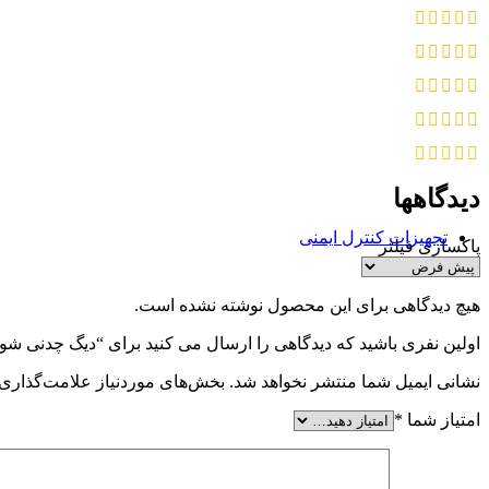
فلنج رزوه ای
فلنج ساکتی
فلنج گلودار جوشی
اکچویتور
اکچویتور برقی
اکچویتور پنوماتیک
توپی انسداد
توپی انسداد آب و فاضلاب
توپی انسداد مخروطی
دیدگاهها
توپی انسداد نفت و گاز
توپی انسداد هسته فلزی
تجهیزات کنترل ایمنی
پاکسازی فیلتر
آنالیزر مایعات
متر pH
( مترEC)هدایت سنج
هیچ دیدگاهی برای این محصول نوشته نشده است.
دستگاه رفراکتومتر
تجهیزات کنترل دبی
اولین نفری باشید که دیدگاهی را ارسال می کنید برای “دیگ چدنی شوفاژکار 300 سولا
فلوترانسمیتر
نشانی ایمیل شما منتشر نخواهد شد.
بخش‌های موردنیاز علامت‌گذاری 
فلومتر (دبی سنج)
فلوسوئیچ
امتیاز شما
*
تجهیزات کنترل فشار
مانومتر (فشارسنج)
پرشر سوییچ
رگلاتور و بالانسر