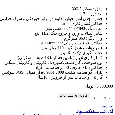
پمپ تصفیه استخر
پمپ تصفیه استخر لئو
مدل : سولار 7-300
پمپ تصفیه استخر ایمکس
تعداد پره : 7
پمپ تصفیه استخر هایوارد
جنس : چدن آتش خوار،مقاوم در برابر خوردگی و شوک حرارتی
پمپ سیرکولاتور
حداکثر فشار کاری : 4 bar
پمپ سیرکولاتور بلند کاست
ابعاد دیگ : 890*460*802 میلی متر
پمپ سیرکولاتور خطی ارس
سایز اتصالات ورود و خروج دیگ: 11/2 اینچ
پمپ سیرکولاتور خطی سمنان انرژی
وزن دیگ : 363 کیلوگرم
پمپ سیرکولاتور گراندفوس
حداکثر ظرفیت حرارتی : 61000kcal/hr
پمپ سیرکولاتور لئو
قطر دهانه مشعل گیر : 110 میلی متر
پمپ شناور
حجم آبگیری دیگ : 61 لیتر
پمپ شناور ابارا
فشار کاری 4 بار ( تامین فشار تا 13 طبقه مسکونی)
پمپ شناور اسپیکو
نوع سوخت : گاز طبیعی(شهری) ، گازوئيل و گازوئیل سنگین
پمپ شناور پمپیران
حداکثر دمای کاری : 90 درجه سانتی گراد
پمپ شناور لئو
دارای گواهینامه کیفیت 9001:2008 iso از کمپانی SGS سوئیس
پمپ طبقاتی
گارانتی و خدمات پس از فروش : 10سال
پمپ طبقاتی افقی ابارا
پمپ طبقاتی پنتاکس
45.300.000
تومان
پمپ طبقاتی عمودی گراندفوس
پمپ طبقاتی لئو
افزودن به سبد خرید
پمپ کف کش
پمپ کف کش آکوا استرانگ
مقایسه
پمپ کف کش ابارا
افزودن به علاقه مندی
پمپ کف کش پنتاکس