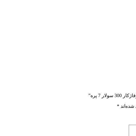
ر 7 پره”
شده‌اند
*