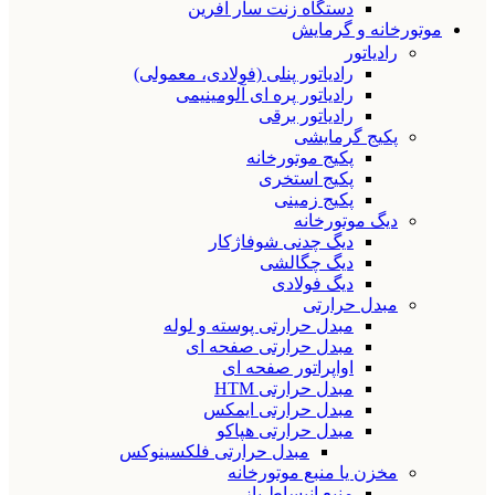
دستگاه زنت سار آفرین
موتورخانه و گرمایش
رادیاتور
رادیاتور پنلی (فولادی، معمولی)
رادیاتور پره ای آلومینیمی
رادیاتور برقی
پکیج گرمایشی
پکیج موتورخانه
پکیج استخری
پکیج زمینی
دیگ موتورخانه
دیگ چدنی شوفاژکار
دیگ چگالشی
دیگ فولادی
مبدل حرارتی
مبدل حرارتی پوسته و لوله
مبدل حرارتی صفحه ای
اواپراتور صفحه ای
مبدل حرارتی HTM
مبدل حرارتی ایمکس
مبدل حرارتی هپاکو
مبدل حرارتی فلکسینوکس
مخزن یا منبع موتورخانه
منبع انبساط باز