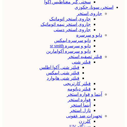
سختی گیر مغناطیس آکوا
استخر، سونا، جکوزی
جاروی استخر
جاروی استخر اتوماتیک
جاروی استخر نیمه اتوماتیک
جاروی استخر دستی
دایو و سرسره
دایو سرسره ایمکس
دایو و سرسره sr smith
دایو و سرسره آکوامارین
فیلتر تصفیه استخر
فیلتر شنی
فیلتر شنی آکوا اطلس
فیلتر شنی ایمکس
فیلتر شنی هایوارد
فیلتر کارتریجی
فیلتر دیاتومه
آبنما و فواره استخر
فواره استخر
آبنما استخر
نازل استخر
تجهیزات ضد عفونی
کلرزن
دستگاه UV