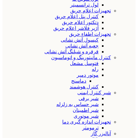
لول ترانسمیتر
تجهیزات اعلام حریق
کنترل پنل اعلام حریق
دتکتور اعلام حریق
آژیر فلاشر اعلام حریق
تجهیزات اطفاء حریق
کپسول آتش نشانی
جعبه آتش نشانی
قرقره و شیلنگ آتش نشانی
کنترل مانیتورینگ و اتوماسیون
فتوسل مشعل
رله
موتور دمپر
دماسنج
کنترل هوشمند
شیر کنترل ایمنی
شیر برقی
شیر حساس به زلزله
شیر اطمینان
شیر موتوری
تجهیزات اندازه گیری دما
ترمومتر
آنالیزر گاز