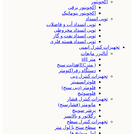
اکچویتور
اکچویتور برقی
اکچویتور پنوماتیک
توپی انسداد
توپی انسداد آب و فاضلاب
توپی انسداد مخروطی
توپی انسداد نفت و گاز
توپی انسداد هسته فلزی
تجهیزات کنترل ایمنی
آنالیزر مایعات
متر pH
( مترEC)هدایت سنج
دستگاه رفراکتومتر
تجهیزات کنترل دبی
فلوترانسمیتر
فلومتر (دبی سنج)
فلوسوئیچ
تجهیزات کنترل فشار
مانومتر (فشارسنج)
پرشر سوییچ
رگلاتور و بالانسر
تجهیزات کنترل سطح
سطح سنج یا لول متر
لول سوئیچ ها