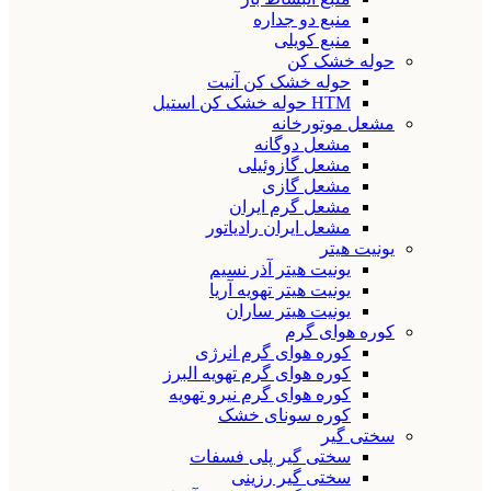
منبع دو جداره
منبع کویلی
حوله خشک کن
حوله خشک کن آنیت
HTM حوله خشک کن استیل
مشعل موتورخانه
مشعل دوگانه
مشعل گازوئیلی
مشعل گازی
مشعل گرم ایران
مشعل ایران رادیاتور
یونیت هیتر
یونیت هیتر آذر نسیم
یونیت هیتر تهویه آریا
یونیت هیتر ساران
کوره هوای گرم
کوره هوای گرم انرژی
کوره هوای گرم تهویه البرز
کوره هوای گرم نیرو تهویه
کوره سونای خشک
سختی گیر
سختی گیر پلی فسفات
سختی گیر رزینی