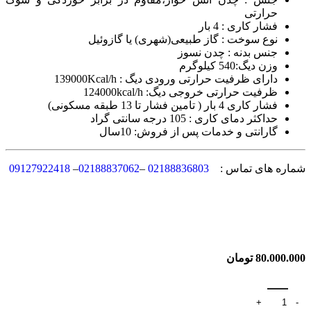
حرارتی
فشار کاری : 4 بار
نوع سوخت : گاز طبیعی(شهری) یا گازوئيل
جنس بدنه : چدن نسوز
وزن دیگ:540 کیلوگرم
دارای ظرفیت حرارتی ورودی دیگ : 139000Kcal/h
ظرفیت حرارتی خروجی دیگ: 124000kcal/h
فشار کاری 4 بار ( تامین فشار تا 13 طبقه مسکونی)
حداکثر دمای کاری : 105 درجه سانتی گراد
گارانتی و خدمات پس از فروش: 10سال
شماره های تماس :
02188836803
–
02188837062
–
09127922418
80.000.000
تومان