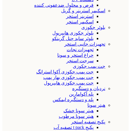
قرص و محلول ضدعفونی کننده
اسکیمر استرینر و گریل
استرینر استخر
اسکیمر استخر
بلوئر جکوزی
بلوئر جکوزی هایپرپول
بلوئر ساید چنل گرینکو
تجهیزات جانبی استخر
تجهیزات نجات
چراغ استخر و سونا
سرجت استخر
جت پمپ جکوزی
جت پمپ جکوزی آکوا استرانگ
جت پمپ جکوزی بهار پمپ
جت پمپ جکوزی هایپرپول
نردبان و دستگیره
پله آکوامارین
پله و دستگیره ایمکس
هیتر سونا
هیتر سونا خشک
هیتر سونا مرطوب
پکیج تصفیه استخر
پکیج t pack تصفیه آب