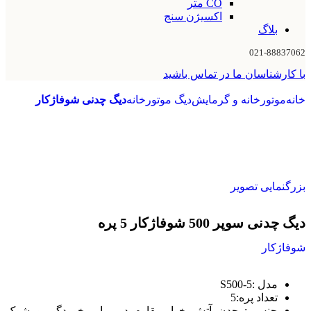
CO متر
اکسیژن سنج
بلاگ
021-88837062
با کارشناسان ما در تماس باشید
خانه
موتورخانه و گرمایش
دیگ موتورخانه
دیگ چدنی شوفاژکار
بزرگنمایی تصویر
دیگ چدنی سوپر 500 شوفاژکار 5 پره
شوفاژکار
مدل :5-S500
تعداد پره:5
جنس : چدن آتش خوار،مقاوم در برابر خوردگی و شوک