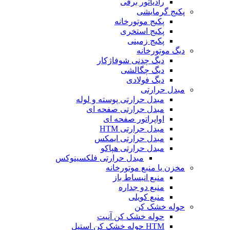
رادیاتور برقی
پکیج گرمایشی
پکیج موتورخانه
پکیج استخری
پکیج زمینی
دیگ موتورخانه
دیگ چدنی شوفاژکار
دیگ چگالشی
دیگ فولادی
مبدل حرارتی
مبدل حرارتی پوسته و لوله
مبدل حرارتی صفحه ای
اواپراتور صفحه ای
مبدل حرارتی HTM
مبدل حرارتی ایمکس
مبدل حرارتی هپاکو
مبدل حرارتی فلکسینوکس
مخزن یا منبع موتورخانه
منبع انبساط باز
منبع دو جداره
منبع کویلی
حوله خشک کن
حوله خشک کن آنیت
HTM حوله خشک کن استیل