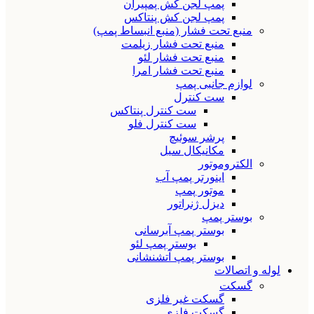
پمپ لجن کش پمپیران
پمپ لجن کش پنتاکس
منبع تحت فشار (منبع انبساط پمپ)
منبع تحت فشار زیلمت
منبع تحت فشار لئو
منبع تحت فشار امرا
لوازم جانبی پمپ
ست کنترل
ست کنترل پنتاکس
ست کنترل فلو
پرشر سوئیچ
مکانیکال سیل
الکتروموتور
اینورتر پمپ آب
موتور پمپ
دیزل ژنراتور
بوستر پمپ
بوستر پمپ آبرسانی
بوستر پمپ لئو
بوستر پمپ آتشنشانی
لوله و اتصالات
گسکت
گسکت غیر فلزی
گسکت فلزی