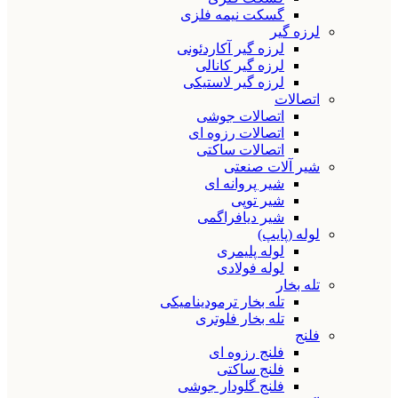
گسکت نیمه فلزی
لرزه گیر
لرزه گیر آکاردئونی
لرزه گیر کانالی
لرزه گیر لاستیکی
اتصالات
اتصالات جوشی
اتصالات رزوه ای
اتصالات ساکتی
شیر آلات صنعتی
شیر پروانه ای
شیر توپی
شیر دیافراگمی
لوله (پایپ)
لوله پلیمری
لوله فولادی
تله بخار
تله بخار ترمودینامیکی
تله بخار فلوتری
فلنج
فلنج رزوه ای
فلنج ساکتی
فلنج گلودار جوشی