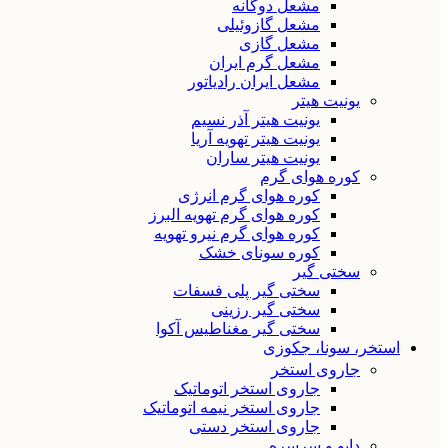
مشعل دوگانه
مشعل گازوئیلی
مشعل گازی
مشعل گرم ایران
مشعل ایران رادیاتور
یونیت هیتر
یونیت هیتر آذر نسیم
یونیت هیتر تهویه آریا
یونیت هیتر ساران
کوره هوای گرم
کوره هوای گرم انرژی
کوره هوای گرم تهویه البرز
کوره هوای گرم نیرو تهویه
کوره سونای خشک
سختی گیر
سختی گیر پلی فسفات
سختی گیر رزینی
سختی گیر مغناطیس آکوا
استخر، سونا، جکوزی
جاروی استخر
جاروی استخر اتوماتیک
جاروی استخر نیمه اتوماتیک
جاروی استخر دستی
دایو و سرسره