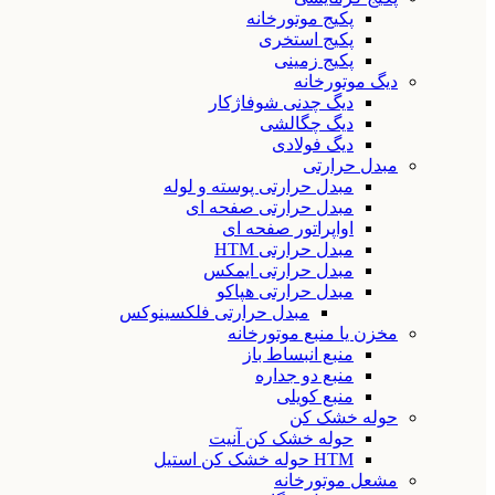
پکیج موتورخانه
پکیج استخری
پکیج زمینی
دیگ موتورخانه
دیگ چدنی شوفاژکار
دیگ چگالشی
دیگ فولادی
مبدل حرارتی
مبدل حرارتی پوسته و لوله
مبدل حرارتی صفحه ای
اواپراتور صفحه ای
مبدل حرارتی HTM
مبدل حرارتی ایمکس
مبدل حرارتی هپاکو
مبدل حرارتی فلکسینوکس
مخزن یا منبع موتورخانه
منبع انبساط باز
منبع دو جداره
منبع کویلی
حوله خشک کن
حوله خشک کن آنیت
HTM حوله خشک کن استیل
مشعل موتورخانه