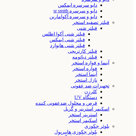
دایو سرسره ایمکس
دایو و سرسره sr smith
دایو و سرسره آکوامارین
فیلتر تصفیه استخر
فیلتر شنی
فیلتر شنی آکوا اطلس
فیلتر شنی ایمکس
فیلتر شنی هایوارد
فیلتر کارتریجی
فیلتر دیاتومه
آبنما و فواره استخر
فواره استخر
آبنما استخر
نازل استخر
تجهیزات ضد عفونی
کلرزن
دستگاه UV
قرص و محلول ضدعفونی کننده
اسکیمر استرینر و گریل
استرینر استخر
اسکیمر استخر
بلوئر جکوزی
بلوئر جکوزی هایپرپول