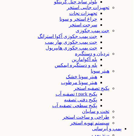
بلوئر ساید چنل گرینکو
تجهیزات جانبی استخر
تجهیزات نجات
چراغ استخر و سونا
سرجت استخر
جت پمپ جکوزی
جت پمپ جکوزی آکوا استرانگ
جت پمپ جکوزی بهار پمپ
جت پمپ جکوزی هایپرپول
نردبان و دستگیره
پله آکوامارین
پله و دستگیره ایمکس
هیتر سونا
هیتر سونا خشک
هیتر سونا مرطوب
پکیج تصفیه استخر
پکیج t pack تصفیه آب
پکیج دفنی تصفیه
پکیج سطحی تصفیه آب
تخت و سایبان
طراحی و ساخت استخر
سیستم تهویه استخر
پمپ و آبرسانی
برند پمپ