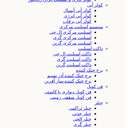
کولر آبی
کولر آبی آبسال
کولر آبی انرژی
کولر آبی برفاب
سیستم اسپلیت مرکزی
اسپلیت مرکزی ال جی
اسپلیت مرکزی گری
اسپلیت مرکزی گرین
داکت اسپلیت
داکت اسپلیت ال جی
داکت اسپلیت گری
داکت اسپلیت گرین
برج خنک کننده
برج خنک کننده آذر نسیم
برج خنک کننده سار آفرین
فن کویل
فن کویل دیواری یا کاستی
فن کویل سقفی زمینی
چیلر
چیلر تراکمی
چیلر جذبی
چیلر الجی
چیلر گری