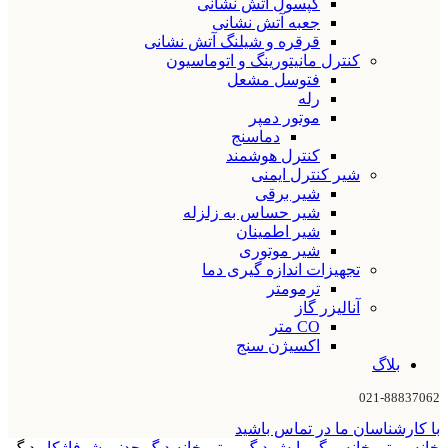
کپسول آتش نشانی
جعبه آتش نشانی
قرقره و شیلنگ آتش نشانی
کنترل مانیتورینگ و اتوماسیون
فتوسل مشعل
رله
موتور دمپر
دماسنج
کنترل هوشمند
شیر کنترل ایمنی
شیر برقی
شیر حساس به زلزله
شیر اطمینان
شیر موتوری
تجهیزات اندازه گیری دما
ترمومتر
آنالیزر گاز
CO متر
اکسیژن سنج
بلاگ
021-88837062
با کارشناسان ما در تماس باشید
خانه
موتورخانه و گرمایش
دیگ موتورخانه
دیگ چدنی شوفاژکار
دیگ