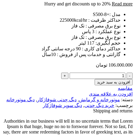
Hurry and get discounts up to 20%
Read more
مدل :+8-S500
حداکثر ظرفیت : 225000kcal/hr
نوع برق مصرفی : تک فاز
نوع عملکرد : 3 پاس
نوع برق مصرفی : تک فاز
حجم آبگیری: 117 لیتر
حداکثر دمای کاری : 90 درجه سانتی گراد
گارانتی و خدمات پس از فروش : 10سال
106.000.000
تومان
دیگ
شوفاژکار
افزودن به سبد خرید
چدنی
مقایسه
سوپر
افزودن به علاقه مندی
500
دسته:
موتورخانه و گرمایش
,
دیگ چدنی شوفاژکار
,
دیگ موتورخانه
پلاس
برچسب:
خرید دیگ چدنی
,
دیگ سوپر شوفاژکار
8
Shipping and returns
پره
عدد
Authorities in our business will tell in no uncertain terms that Lorem
Ipsum is that huge, huge no no to forswear forever. Not so fast, I'd
say, there are some redeeming factors in favor of greeking text, as its