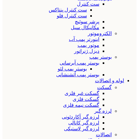
ست کنترل
ست کنترل پنتاکس
ست کنترل فلو
پرشر سوئیچ
مکانیکال سیل
الکتروموتور
اینورتر پمپ آب
موتور پمپ
دیزل ژنراتور
بوستر پمپ
بوستر پمپ آبرسانی
بوستر پمپ لئو
بوستر پمپ آتشنشانی
لوله و اتصالات
گسکت
گسکت غیر فلزی
گسکت فلزی
گسکت نیمه فلزی
لرزه گیر
لرزه گیر آکاردئونی
لرزه گیر کانالی
لرزه گیر لاستیکی
اتصالات