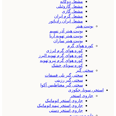
مشعل دوگانه
مشعل گازوئیلی
مشعل گازی
مشعل گرم ایران
مشعل ایران رادیاتور
یونیت هیتر
یونیت هیتر آذر نسیم
یونیت هیتر تهویه آریا
یونیت هیتر ساران
کوره هوای گرم
کوره هوای گرم انرژی
کوره هوای گرم تهویه البرز
کوره هوای گرم نیرو تهویه
کوره سونای خشک
سختی گیر
سختی گیر پلی فسفات
سختی گیر رزینی
سختی گیر مغناطیس آکوا
استخر، سونا، جکوزی
جاروی استخر
جاروی استخر اتوماتیک
جاروی استخر نیمه اتوماتیک
جاروی استخر دستی
دایو و سرسره