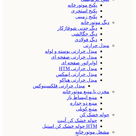
پکیج موتورخانه
پکیج استخری
پکیج زمینی
دیگ موتورخانه
دیگ چدنی شوفاژکار
دیگ چگالشی
دیگ فولادی
مبدل حرارتی
مبدل حرارتی پوسته و لوله
مبدل حرارتی صفحه ای
اواپراتور صفحه ای
مبدل حرارتی HTM
مبدل حرارتی ایمکس
مبدل حرارتی هپاکو
مبدل حرارتی فلکسینوکس
مخزن یا منبع موتورخانه
منبع انبساط باز
منبع دو جداره
منبع کویلی
حوله خشک کن
حوله خشک کن آنیت
HTM حوله خشک کن استیل
مشعل موتورخانه