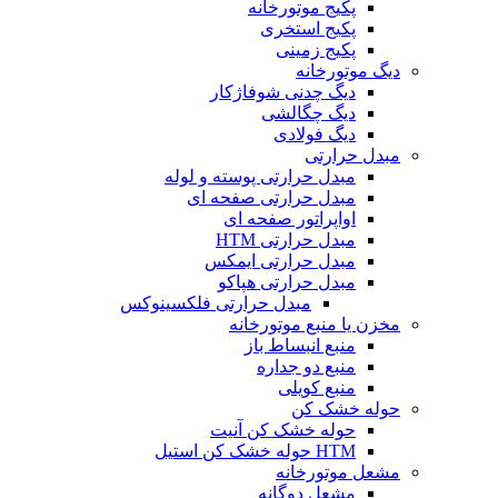
پکیج موتورخانه
پکیج استخری
پکیج زمینی
دیگ موتورخانه
دیگ چدنی شوفاژکار
دیگ چگالشی
دیگ فولادی
مبدل حرارتی
مبدل حرارتی پوسته و لوله
مبدل حرارتی صفحه ای
اواپراتور صفحه ای
مبدل حرارتی HTM
مبدل حرارتی ایمکس
مبدل حرارتی هپاکو
مبدل حرارتی فلکسینوکس
مخزن یا منبع موتورخانه
منبع انبساط باز
منبع دو جداره
منبع کویلی
حوله خشک کن
حوله خشک کن آنیت
HTM حوله خشک کن استیل
مشعل موتورخانه
مشعل دوگانه