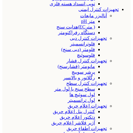
توپی انسداد هسته فلزی
تجهیزات کنترل ایمنی
آنالیزر مایعات
متر pH
( مترEC)هدایت سنج
دستگاه رفراکتومتر
تجهیزات کنترل دبی
فلوترانسمیتر
فلومتر (دبی سنج)
فلوسوئیچ
تجهیزات کنترل فشار
مانومتر (فشارسنج)
پرشر سوییچ
رگلاتور و بالانسر
تجهیزات کنترل سطح
سطح سنج یا لول متر
لول سوئیچ ها
لول ترانسمیتر
تجهیزات اعلام حریق
کنترل پنل اعلام حریق
دتکتور اعلام حریق
آژیر فلاشر اعلام حریق
تجهیزات اطفاء حریق