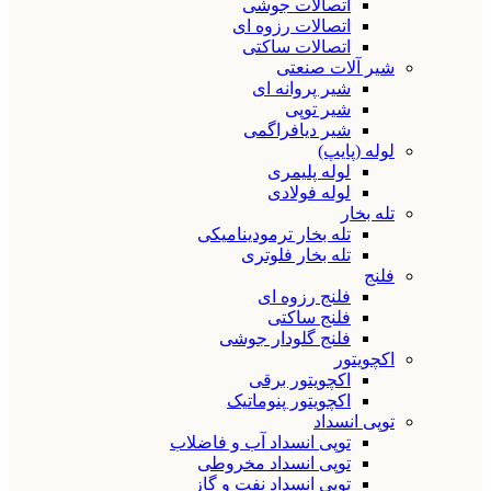
اتصالات جوشی
اتصالات رزوه ای
اتصالات ساکتی
شیر آلات صنعتی
شیر پروانه ای
شیر توپی
شیر دیافراگمی
لوله (پایپ)
لوله پلیمری
لوله فولادی
تله بخار
تله بخار ترمودینامیکی
تله بخار فلوتری
فلنج
فلنج رزوه ای
فلنج ساکتی
فلنج گلودار جوشی
اکچویتور
اکچویتور برقی
اکچویتور پنوماتیک
توپی انسداد
توپی انسداد آب و فاضلاب
توپی انسداد مخروطی
توپی انسداد نفت و گاز