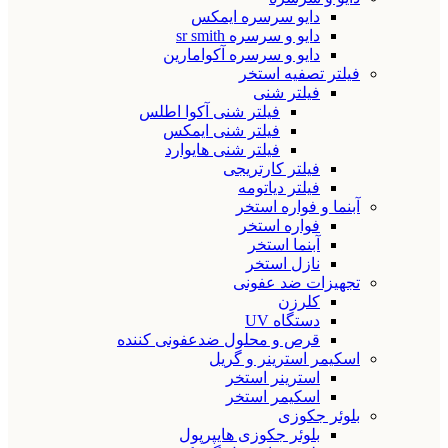
دایو سرسره ایمکس
دایو و سرسره sr smith
دایو و سرسره آکوامارین
فیلتر تصفیه استخر
فیلتر شنی
فیلتر شنی آکوا اطلس
فیلتر شنی ایمکس
فیلتر شنی هایوارد
فیلتر کارتریجی
فیلتر دیاتومه
آبنما و فواره استخر
فواره استخر
آبنما استخر
نازل استخر
تجهیزات ضد عفونی
کلرزن
دستگاه UV
قرص و محلول ضدعفونی کننده
اسکیمر استرینر و گریل
استرینر استخر
اسکیمر استخر
بلوئر جکوزی
بلوئر جکوزی هایپرپول