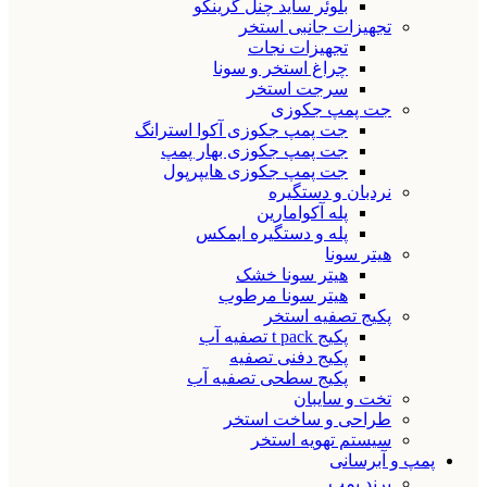
بلوئر ساید چنل گرینکو
تجهیزات جانبی استخر
تجهیزات نجات
چراغ استخر و سونا
سرجت استخر
جت پمپ جکوزی
جت پمپ جکوزی آکوا استرانگ
جت پمپ جکوزی بهار پمپ
جت پمپ جکوزی هایپرپول
نردبان و دستگیره
پله آکوامارین
پله و دستگیره ایمکس
هیتر سونا
هیتر سونا خشک
هیتر سونا مرطوب
پکیج تصفیه استخر
پکیج t pack تصفیه آب
پکیج دفنی تصفیه
پکیج سطحی تصفیه آب
تخت و سایبان
طراحی و ساخت استخر
سیستم تهویه استخر
پمپ و آبرسانی
برند پمپ