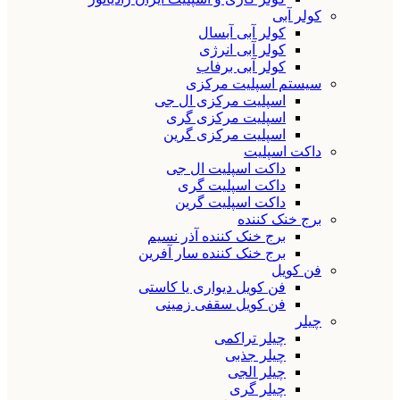
کولر آبی
کولر آبی آبسال
کولر آبی انرژی
کولر آبی برفاب
سیستم اسپلیت مرکزی
اسپلیت مرکزی ال جی
اسپلیت مرکزی گری
اسپلیت مرکزی گرین
داکت اسپلیت
داکت اسپلیت ال جی
داکت اسپلیت گری
داکت اسپلیت گرین
برج خنک کننده
برج خنک کننده آذر نسیم
برج خنک کننده سار آفرین
فن کویل
فن کویل دیواری یا کاستی
فن کویل سقفی زمینی
چیلر
چیلر تراکمی
چیلر جذبی
چیلر الجی
چیلر گری