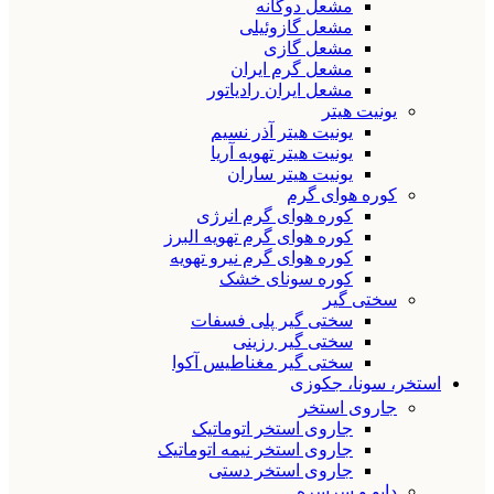
مشعل دوگانه
مشعل گازوئیلی
مشعل گازی
مشعل گرم ایران
مشعل ایران رادیاتور
یونیت هیتر
یونیت هیتر آذر نسیم
یونیت هیتر تهویه آریا
یونیت هیتر ساران
کوره هوای گرم
کوره هوای گرم انرژی
کوره هوای گرم تهویه البرز
کوره هوای گرم نیرو تهویه
کوره سونای خشک
سختی گیر
سختی گیر پلی فسفات
سختی گیر رزینی
سختی گیر مغناطیس آکوا
استخر، سونا، جکوزی
جاروی استخر
جاروی استخر اتوماتیک
جاروی استخر نیمه اتوماتیک
جاروی استخر دستی
دایو و سرسره