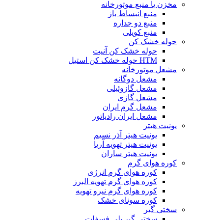
مخزن یا منبع موتورخانه
منبع انبساط باز
منبع دو جداره
منبع کویلی
حوله خشک کن
حوله خشک کن آنیت
HTM حوله خشک کن استیل
مشعل موتورخانه
مشعل دوگانه
مشعل گازوئیلی
مشعل گازی
مشعل گرم ایران
مشعل ایران رادیاتور
یونیت هیتر
یونیت هیتر آذر نسیم
یونیت هیتر تهویه آریا
یونیت هیتر ساران
کوره هوای گرم
کوره هوای گرم انرژی
کوره هوای گرم تهویه البرز
کوره هوای گرم نیرو تهویه
کوره سونای خشک
سختی گیر
سختی گیر پلی فسفات