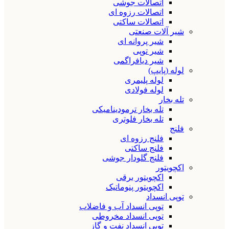
اتصالات جوشی
اتصالات رزوه ای
اتصالات ساکتی
شیر آلات صنعتی
شیر پروانه ای
شیر توپی
شیر دیافراگمی
لوله (پایپ)
لوله پلیمری
لوله فولادی
تله بخار
تله بخار ترمودینامیکی
تله بخار فلوتری
فلنج
فلنج رزوه ای
فلنج ساکتی
فلنج گلودار جوشی
اکچویتور
اکچویتور برقی
اکچویتور پنوماتیک
توپی انسداد
توپی انسداد آب و فاضلاب
توپی انسداد مخروطی
توپی انسداد نفت و گاز