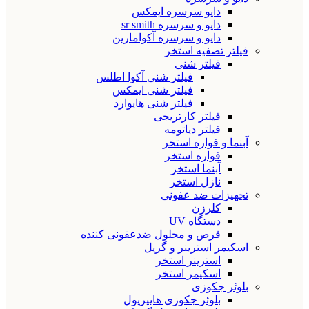
دایو سرسره ایمکس
دایو و سرسره sr smith
دایو و سرسره آکوامارین
فیلتر تصفیه استخر
فیلتر شنی
فیلتر شنی آکوا اطلس
فیلتر شنی ایمکس
فیلتر شنی هایوارد
فیلتر کارتریجی
فیلتر دیاتومه
آبنما و فواره استخر
فواره استخر
آبنما استخر
نازل استخر
تجهیزات ضد عفونی
کلرزن
دستگاه UV
قرص و محلول ضدعفونی کننده
اسکیمر استرینر و گریل
استرینر استخر
اسکیمر استخر
بلوئر جکوزی
بلوئر جکوزی هایپرپول