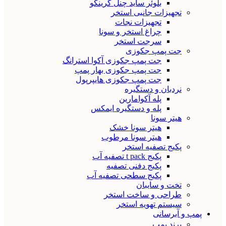
بلوئر ساید چنل گرینکو
تجهیزات جانبی استخر
تجهیزات نجات
چراغ استخر و سونا
سرجت استخر
جت پمپ جکوزی
جت پمپ جکوزی آکوا استرانگ
جت پمپ جکوزی بهار پمپ
جت پمپ جکوزی هایپرپول
نردبان و دستگیره
پله آکوامارین
پله و دستگیره ایمکس
هیتر سونا
هیتر سونا خشک
هیتر سونا مرطوب
پکیج تصفیه استخر
پکیج t pack تصفیه آب
پکیج دفنی تصفیه
پکیج سطحی تصفیه آب
تخت و سایبان
طراحی و ساخت استخر
سیستم تهویه استخر
پمپ و آبرسانی
برند پمپ