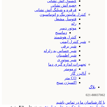
کپسول آتش نشانی
جعبه آتش نشانی
قرقره و شیلنگ آتش نشانی
کنترل مانیتورینگ و اتوماسیون
فتوسل مشعل
رله
موتور دمپر
دماسنج
کنترل هوشمند
شیر کنترل ایمنی
شیر برقی
شیر حساس به زلزله
شیر اطمینان
شیر موتوری
تجهیزات اندازه گیری دما
ترمومتر
آنالیزر گاز
CO متر
اکسیژن سنج
بلاگ
021-88837062
با کارشناسان ما در تماس باشید
خانه
استخر، سونا، جکوزی
جاروی استخر
دسته جارو ۴/۸ متری