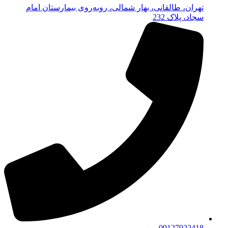
تهران، طالقانی، بهار شمالی، روبه‌روی بیمارستان امام
سجاد، پلاک 232
09127922418