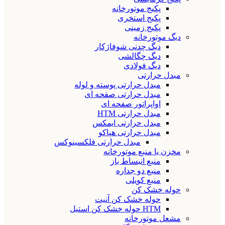
پکیج موتورخانه
پکیج استخری
پکیج زمینی
دیگ موتورخانه
دیگ چدنی شوفاژکار
دیگ چگالشی
دیگ فولادی
مبدل حرارتی
مبدل حرارتی پوسته و لوله
مبدل حرارتی صفحه ای
اواپراتور صفحه ای
مبدل حرارتی HTM
مبدل حرارتی ایمکس
مبدل حرارتی هپاکو
مبدل حرارتی فلکسینوکس
مخزن یا منبع موتورخانه
منبع انبساط باز
منبع دو جداره
منبع کویلی
حوله خشک کن
حوله خشک کن آنیت
HTM حوله خشک کن استیل
مشعل موتورخانه