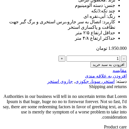
جنس: دسته آلومینیوم
چند تکه:3تکه
رنگ: آبی،نقره ای
کاربرد: اتصال به سر جارو،برس استخری و برگ گیر جهت
نظافت و پاکسازی استخر
حداقل ارتفاع ۲/۵ متر
حداکثر ارتفاع ۴/۸ متر
1.950.000
تومان
دسته
جارو
افزودن به سبد خرید
۴/۸
مقایسه
متری
افزودن به علاقه مندی
ایرانی
دسته:
استخر، سونا، جکوزی
,
جاروی استخر
عدد
Shipping and returns
Authorities in our business will tell in no uncertain terms that Lorem
Ipsum is that huge, huge no no to forswear forever. Not so fast, I'd
say, there are some redeeming factors in favor of greeking text, as its
use is merely the symptom of a worse problem to take into
consideration.
Product care