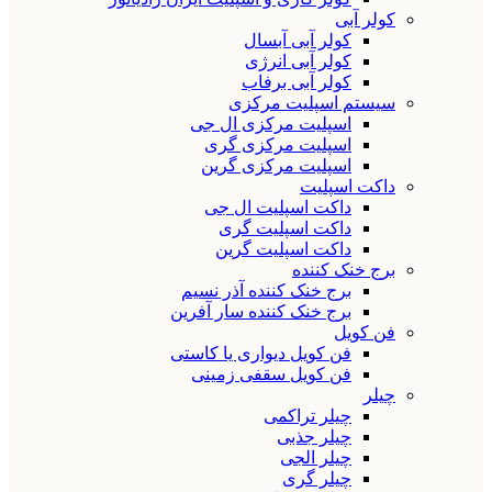
کولر آبی
کولر آبی آبسال
کولر آبی انرژی
کولر آبی برفاب
سیستم اسپلیت مرکزی
اسپلیت مرکزی ال جی
اسپلیت مرکزی گری
اسپلیت مرکزی گرین
داکت اسپلیت
داکت اسپلیت ال جی
داکت اسپلیت گری
داکت اسپلیت گرین
برج خنک کننده
برج خنک کننده آذر نسیم
برج خنک کننده سار آفرین
فن کویل
فن کویل دیواری یا کاستی
فن کویل سقفی زمینی
چیلر
چیلر تراکمی
چیلر جذبی
چیلر الجی
چیلر گری