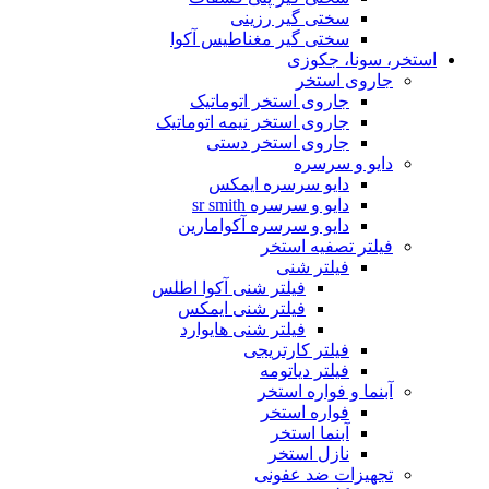
سختی گیر رزینی
سختی گیر مغناطیس آکوا
استخر، سونا، جکوزی
جاروی استخر
جاروی استخر اتوماتیک
جاروی استخر نیمه اتوماتیک
جاروی استخر دستی
دایو و سرسره
دایو سرسره ایمکس
دایو و سرسره sr smith
دایو و سرسره آکوامارین
فیلتر تصفیه استخر
فیلتر شنی
فیلتر شنی آکوا اطلس
فیلتر شنی ایمکس
فیلتر شنی هایوارد
فیلتر کارتریجی
فیلتر دیاتومه
آبنما و فواره استخر
فواره استخر
آبنما استخر
نازل استخر
تجهیزات ضد عفونی