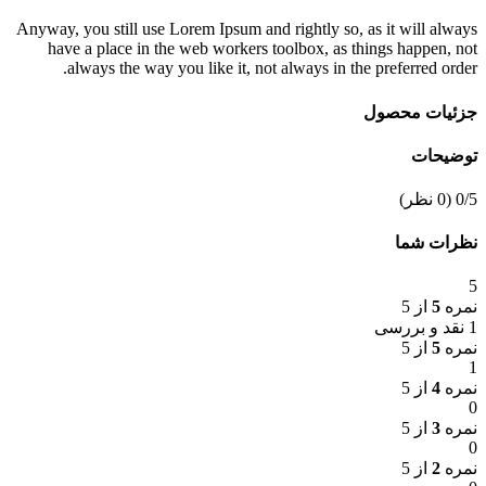
Anyway, you still use Lorem Ipsum and rightly so, as it will always
have a place in the web workers toolbox, as things happen, not
always the way you like it, not always in the preferred order.
جزئیات محصول
توضیحات
‫0/5
‫(0 نظر)
نظرات شما
5
نمره
5
از 5
1 نقد و بررسی
نمره
5
از 5
1
نمره
4
از 5
0
نمره
3
از 5
0
نمره
2
از 5