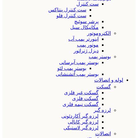
ست کنترل
ست کنترل پنتاکس
ست کنترل فلو
پرشر سوئیچ
مکانیکال سیل
الکتروموتور
اینورتر پمپ آب
موتور پمپ
دیزل ژنراتور
بوستر پمپ
بوستر پمپ آبرسانی
بوستر پمپ لئو
بوستر پمپ آتشنشانی
لوله و اتصالات
گسکت
گسکت غیر فلزی
گسکت فلزی
گسکت نیمه فلزی
لرزه گیر
لرزه گیر آکاردئونی
لرزه گیر کانالی
لرزه گیر لاستیکی
اتصالات