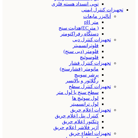
توپی انسداد هسته فلزی
تجهیزات کنترل ایمنی
آنالیزر مایعات
متر pH
( مترEC)هدایت سنج
دستگاه رفراکتومتر
تجهیزات کنترل دبی
فلوترانسمیتر
فلومتر (دبی سنج)
فلوسوئیچ
تجهیزات کنترل فشار
مانومتر (فشارسنج)
پرشر سوییچ
رگلاتور و بالانسر
تجهیزات کنترل سطح
سطح سنج یا لول متر
لول سوئیچ ها
لول ترانسمیتر
تجهیزات اعلام حریق
کنترل پنل اعلام حریق
دتکتور اعلام حریق
آژیر فلاشر اعلام حریق
تجهیزات اطفاء حریق