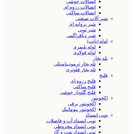
اتصالات جوشی
اتصالات رزوه ای
اتصالات ساکتی
شیر آلات صنعتی
شیر پروانه ای
شیر توپی
شیر دیافراگمی
لوله (پایپ)
لوله پلیمری
لوله فولادی
تله بخار
تله بخار ترمودینامیکی
تله بخار فلوتری
فلنج
فلنج رزوه ای
فلنج ساکتی
فلنج گلودار جوشی
اکچویتور
اکچویتور برقی
اکچویتور پنوماتیک
توپی انسداد
توپی انسداد آب و فاضلاب
توپی انسداد مخروطی
توپی انسداد نفت و گاز