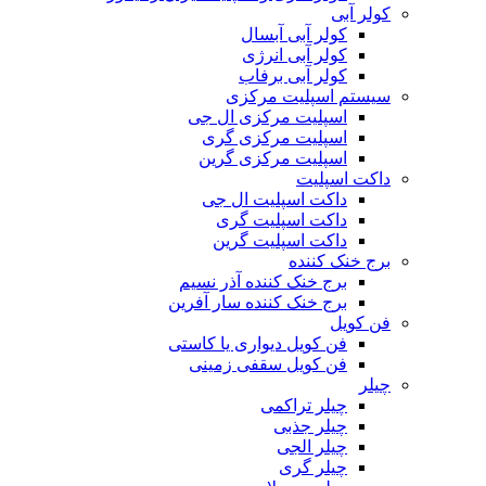
کولر آبی
کولر آبی آبسال
کولر آبی انرژی
کولر آبی برفاب
سیستم اسپلیت مرکزی
اسپلیت مرکزی ال جی
اسپلیت مرکزی گری
اسپلیت مرکزی گرین
داکت اسپلیت
داکت اسپلیت ال جی
داکت اسپلیت گری
داکت اسپلیت گرین
برج خنک کننده
برج خنک کننده آذر نسیم
برج خنک کننده سار آفرین
فن کویل
فن کویل دیواری یا کاستی
فن کویل سقفی زمینی
چیلر
چیلر تراکمی
چیلر جذبی
چیلر الجی
چیلر گری