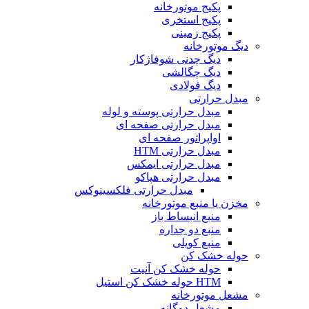
پکیج موتورخانه
پکیج استخری
پکیج زمینی
دیگ موتورخانه
دیگ چدنی شوفاژکار
دیگ چگالشی
دیگ فولادی
مبدل حرارتی
مبدل حرارتی پوسته و لوله
مبدل حرارتی صفحه ای
اواپراتور صفحه ای
مبدل حرارتی HTM
مبدل حرارتی ایمکس
مبدل حرارتی هپاکو
مبدل حرارتی فلکسینوکس
مخزن یا منبع موتورخانه
منبع انبساط باز
منبع دو جداره
منبع کویلی
حوله خشک کن
حوله خشک کن آنیت
HTM حوله خشک کن استیل
مشعل موتورخانه
مشعل دوگانه