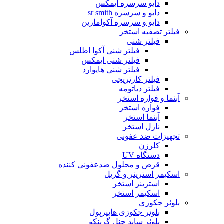
دایو سرسره ایمکس
دایو و سرسره sr smith
دایو و سرسره آکوامارین
فیلتر تصفیه استخر
فیلتر شنی
فیلتر شنی آکوا اطلس
فیلتر شنی ایمکس
فیلتر شنی هایوارد
فیلتر کارتریجی
فیلتر دیاتومه
آبنما و فواره استخر
فواره استخر
آبنما استخر
نازل استخر
تجهیزات ضد عفونی
کلرزن
دستگاه UV
قرص و محلول ضدعفونی کننده
اسکیمر استرینر و گریل
استرینر استخر
اسکیمر استخر
بلوئر جکوزی
بلوئر جکوزی هایپرپول
بلوئر ساید چنل گرینکو