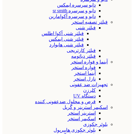
دایو سرسره ایمکس
دایو و سرسره sr smith
دایو و سرسره آکوامارین
فیلتر تصفیه استخر
فیلتر شنی
فیلتر شنی آکوا اطلس
فیلتر شنی ایمکس
فیلتر شنی هایوارد
فیلتر کارتریجی
فیلتر دیاتومه
آبنما و فواره استخر
فواره استخر
آبنما استخر
نازل استخر
تجهیزات ضد عفونی
کلرزن
دستگاه UV
قرص و محلول ضدعفونی کننده
اسکیمر استرینر و گریل
استرینر استخر
اسکیمر استخر
بلوئر جکوزی
بلوئر جکوزی هایپرپول