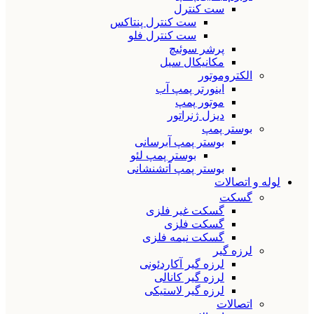
ست کنترل
ست کنترل پنتاکس
ست کنترل فلو
پرشر سوئیچ
مکانیکال سیل
الکتروموتور
اینورتر پمپ آب
موتور پمپ
دیزل ژنراتور
بوستر پمپ
بوستر پمپ آبرسانی
بوستر پمپ لئو
بوستر پمپ آتشنشانی
لوله و اتصالات
گسکت
گسکت غیر فلزی
گسکت فلزی
گسکت نیمه فلزی
لرزه گیر
لرزه گیر آکاردئونی
لرزه گیر کانالی
لرزه گیر لاستیکی
اتصالات