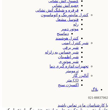
کپسول آتش نشانی
جعبه آتش نشانی
قرقره و شیلنگ آتش نشانی
کنترل مانیتورینگ و اتوماسیون
فتوسل مشعل
رله
موتور دمپر
دماسنج
کنترل هوشمند
شیر کنترل ایمنی
شیر برقی
شیر حساس به زلزله
شیر اطمینان
شیر موتوری
تجهیزات اندازه گیری دما
ترمومتر
آنالیزر گاز
CO متر
اکسیژن سنج
بلاگ
021-88837062
با کارشناسان ما در تماس باشید
خانه
استخر، سونا، جکوزی
جاروی استخر
حشره گیر استخر ایمکس