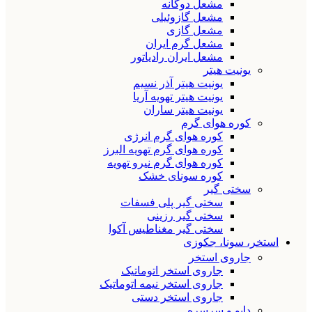
مشعل دوگانه
مشعل گازوئیلی
مشعل گازی
مشعل گرم ایران
مشعل ایران رادیاتور
یونیت هیتر
یونیت هیتر آذر نسیم
یونیت هیتر تهویه آریا
یونیت هیتر ساران
کوره هوای گرم
کوره هوای گرم انرژی
کوره هوای گرم تهویه البرز
کوره هوای گرم نیرو تهویه
کوره سونای خشک
سختی گیر
سختی گیر پلی فسفات
سختی گیر رزینی
سختی گیر مغناطیس آکوا
استخر، سونا، جکوزی
جاروی استخر
جاروی استخر اتوماتیک
جاروی استخر نیمه اتوماتیک
جاروی استخر دستی
دایو و سرسره