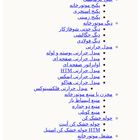
پکیج موتورخانه
پکیج استخری
پکیج زمینی
دیگ موتورخانه
دیگ چدنی شوفاژکار
دیگ چگالشی
دیگ فولادی
مبدل حرارتی
مبدل حرارتی پوسته و لوله
مبدل حرارتی صفحه ای
اواپراتور صفحه ای
مبدل حرارتی HTM
مبدل حرارتی ایمکس
مبدل حرارتی هپاکو
مبدل حرارتی فلکسینوکس
مخزن یا منبع موتورخانه
منبع انبساط باز
منبع دو جداره
منبع کویلی
حوله خشک کن
حوله خشک کن آنیت
HTM حوله خشک کن استیل
مشعل موتورخانه