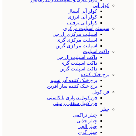
کولر آبی
کولر آبی آبسال
کولر آبی انرژی
کولر آبی برفاب
سیستم اسپلیت مرکزی
اسپلیت مرکزی ال جی
اسپلیت مرکزی گری
اسپلیت مرکزی گرین
داکت اسپلیت
داکت اسپلیت ال جی
داکت اسپلیت گری
داکت اسپلیت گرین
برج خنک کننده
برج خنک کننده آذر نسیم
برج خنک کننده سار آفرین
فن کویل
فن کویل دیواری یا کاستی
فن کویل سقفی زمینی
چیلر
چیلر تراکمی
چیلر جذبی
چیلر الجی
چیلر گری