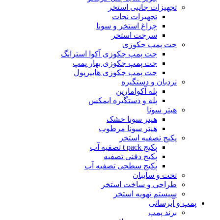
تجهیزات جانبی استخر
تجهیزات نجات
چراغ استخر و سونا
سرجت استخر
جت پمپ جکوزی
جت پمپ جکوزی آکوا استرانگ
جت پمپ جکوزی بهار پمپ
جت پمپ جکوزی هایپرپول
نردبان و دستگیره
پله آکوامارین
پله و دستگیره ایمکس
هیتر سونا
هیتر سونا خشک
هیتر سونا مرطوب
پکیج تصفیه استخر
پکیج t pack تصفیه آب
پکیج دفنی تصفیه
پکیج سطحی تصفیه آب
تخت و سایبان
طراحی و ساخت استخر
سیستم تهویه استخر
پمپ و آبرسانی
برند پمپ