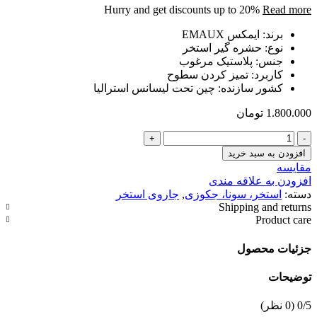
Hurry and get discounts up to 20%
Read more
برند
:
ایمکس EMAUX
نوع
:
حشره گیر استخر
جنس
:
پلاستیک مرغوب
کاربرد
:
تمیز کردن سطوح
کشور سازنده
:
چین تحت لیسانس استرالیا
1.800.000
تومان
حشره
گیر
افزودن به سبد خرید
استخر
مقایسه
ایمکس
افزودن به علاقه مندی
Emaux
دسته:
استخر، سونا، جکوزی
,
جاروی استخر
عدد
Shipping and returns
Product care
جزئیات محصول
توضیحات
‫0/5
‫(0 نظر)