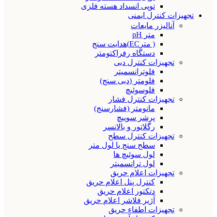
توپی انسداد هسته فلزی
تجهیزات کنترل ایمنی
آنالیزر مایعات
متر pH
( مترEC)هدایت سنج
دستگاه رفراکتومتر
تجهیزات کنترل دبی
فلوترانسمیتر
فلومتر (دبی سنج)
فلوسوئیچ
تجهیزات کنترل فشار
مانومتر (فشارسنج)
پرشر سوییچ
رگلاتور و بالانسر
تجهیزات کنترل سطح
سطح سنج یا لول متر
لول سوئیچ ها
لول ترانسمیتر
تجهیزات اعلام حریق
کنترل پنل اعلام حریق
دتکتور اعلام حریق
آژیر فلاشر اعلام حریق
تجهیزات اطفاء حریق