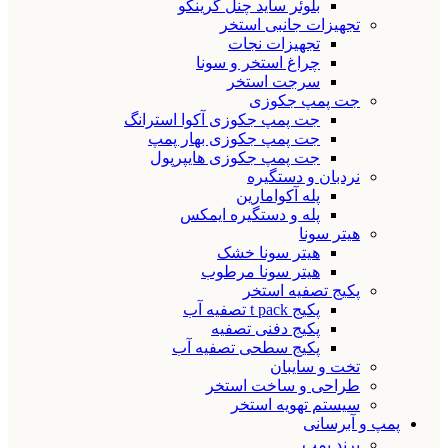
بلوئر ساید چنل گرینکو
تجهیزات جانبی استخر
تجهیزات نجات
چراغ استخر و سونا
سرجت استخر
جت پمپ جکوزی
جت پمپ جکوزی آکوا استرانگ
جت پمپ جکوزی بهار پمپ
جت پمپ جکوزی هایپرپول
نردبان و دستگیره
پله آکوامارین
پله و دستگیره ایمکس
هیتر سونا
هیتر سونا خشک
هیتر سونا مرطوب
پکیج تصفیه استخر
پکیج t pack تصفیه آب
پکیج دفنی تصفیه
پکیج سطحی تصفیه آب
تخت و سایبان
طراحی و ساخت استخر
سیستم تهویه استخر
پمپ و آبرسانی
برند پمپ