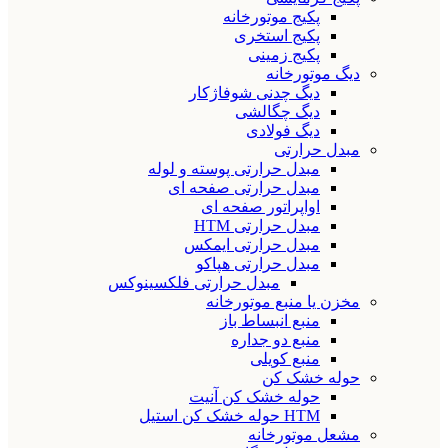
پکیج موتورخانه
پکیج استخری
پکیج زمینی
دیگ موتورخانه
دیگ چدنی شوفاژکار
دیگ چگالشی
دیگ فولادی
مبدل حرارتی
مبدل حرارتی پوسته و لوله
مبدل حرارتی صفحه ای
اواپراتور صفحه ای
مبدل حرارتی HTM
مبدل حرارتی ایمکس
مبدل حرارتی هپاکو
مبدل حرارتی فلکسینوکس
مخزن یا منبع موتورخانه
منبع انبساط باز
منبع دو جداره
منبع کویلی
حوله خشک کن
حوله خشک کن آنیت
HTM حوله خشک کن استیل
مشعل موتورخانه