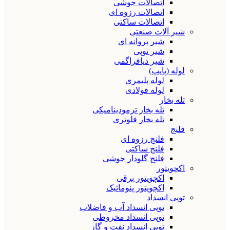
اتصالات جوشی
اتصالات رزوه ای
اتصالات ساکتی
شیر آلات صنعتی
شیر پروانه ای
شیر توپی
شیر دیافراگمی
لوله (پایپ)
لوله پلیمری
لوله فولادی
تله بخار
تله بخار ترمودینامیکی
تله بخار فلوتری
فلنج
فلنج رزوه ای
فلنج ساکتی
فلنج گلودار جوشی
اکچویتور
اکچویتور برقی
اکچویتور پنوماتیک
توپی انسداد
توپی انسداد آب و فاضلاب
توپی انسداد مخروطی
توپی انسداد نفت و گاز