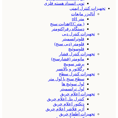
توپی انسداد هسته فلزی
تجهیزات کنترل ایمنی
آنالیزر مایعات
متر pH
( مترEC)هدایت سنج
دستگاه رفراکتومتر
تجهیزات کنترل دبی
فلوترانسمیتر
فلومتر (دبی سنج)
فلوسوئیچ
تجهیزات کنترل فشار
مانومتر (فشارسنج)
پرشر سوییچ
رگلاتور و بالانسر
تجهیزات کنترل سطح
سطح سنج یا لول متر
لول سوئیچ ها
لول ترانسمیتر
تجهیزات اعلام حریق
کنترل پنل اعلام حریق
دتکتور اعلام حریق
آژیر فلاشر اعلام حریق
تجهیزات اطفاء حریق