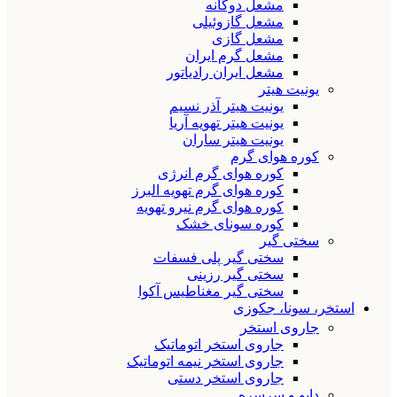
مشعل دوگانه
مشعل گازوئیلی
مشعل گازی
مشعل گرم ایران
مشعل ایران رادیاتور
یونیت هیتر
یونیت هیتر آذر نسیم
یونیت هیتر تهویه آریا
یونیت هیتر ساران
کوره هوای گرم
کوره هوای گرم انرژی
کوره هوای گرم تهویه البرز
کوره هوای گرم نیرو تهویه
کوره سونای خشک
سختی گیر
سختی گیر پلی فسفات
سختی گیر رزینی
سختی گیر مغناطیس آکوا
استخر، سونا، جکوزی
جاروی استخر
جاروی استخر اتوماتیک
جاروی استخر نیمه اتوماتیک
جاروی استخر دستی
دایو و سرسره