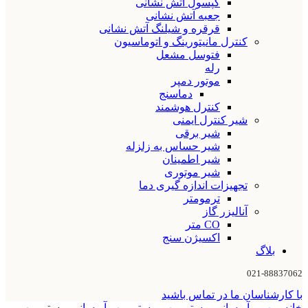
کپسول آتش نشانی
جعبه آتش نشانی
قرقره و شیلنگ آتش نشانی
کنترل مانیتورینگ و اتوماسیون
فتوسل مشعل
رله
موتور دمپر
دماسنج
کنترل هوشمند
شیر کنترل ایمنی
شیر برقی
شیر حساس به زلزله
شیر اطمینان
شیر موتوری
تجهیزات اندازه گیری دما
ترمومتر
آنالیزر گاز
CO متر
اکسیژن سنج
بلاگ
021-88837062
با کارشناسان ما در تماس باشید
خانه
پمپ و آبرسانی
بوستر پمپ
بوستر پمپ آبرسانی
بوستر پمپ