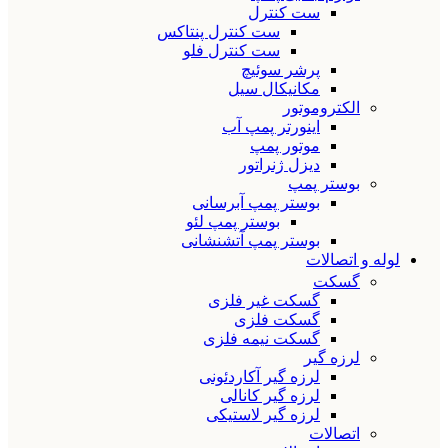
ست کنترل
ست کنترل پنتاکس
ست کنترل فلو
پرشر سوئیچ
مکانیکال سیل
الکتروموتور
اینورتر پمپ آب
موتور پمپ
دیزل ژنراتور
بوستر پمپ
بوستر پمپ آبرسانی
بوستر پمپ لئو
بوستر پمپ آتشنشانی
لوله و اتصالات
گسکت
گسکت غیر فلزی
گسکت فلزی
گسکت نیمه فلزی
لرزه گیر
لرزه گیر آکاردئونی
لرزه گیر کانالی
لرزه گیر لاستیکی
اتصالات