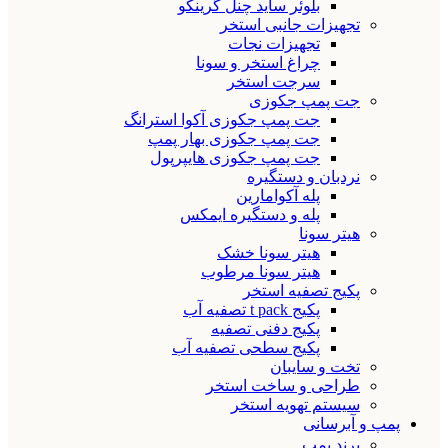
بلوئر ساید چنل گرینکو
تجهیزات جانبی استخر
تجهیزات نجات
چراغ استخر و سونا
سرجت استخر
جت پمپ جکوزی
جت پمپ جکوزی آکوا استرانگ
جت پمپ جکوزی بهار پمپ
جت پمپ جکوزی هایپرپول
نردبان و دستگیره
پله آکوامارین
پله و دستگیره ایمکس
هیتر سونا
هیتر سونا خشک
هیتر سونا مرطوب
پکیج تصفیه استخر
پکیج t pack تصفیه آب
پکیج دفنی تصفیه
پکیج سطحی تصفیه آب
تخت و سایبان
طراحی و ساخت استخر
سیستم تهویه استخر
پمپ و آبرسانی
برند پمپ