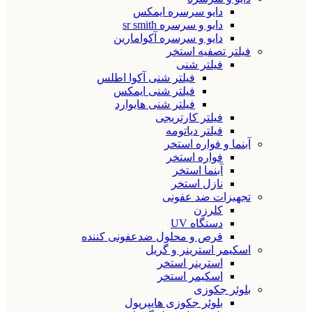
دایو سرسره ایمکس
دایو و سرسره sr smith
دایو و سرسره آکوامارین
فیلتر تصفیه استخر
فیلتر شنی
فیلتر شنی آکوا اطلس
فیلتر شنی ایمکس
فیلتر شنی هایوارد
فیلتر کارتریجی
فیلتر دیاتومه
آبنما و فواره استخر
فواره استخر
آبنما استخر
نازل استخر
تجهیزات ضد عفونی
کلرزن
دستگاه UV
قرص و محلول ضدعفونی کننده
اسکیمر استرینر و گریل
استرینر استخر
اسکیمر استخر
بلوئر جکوزی
بلوئر جکوزی هایپرپول