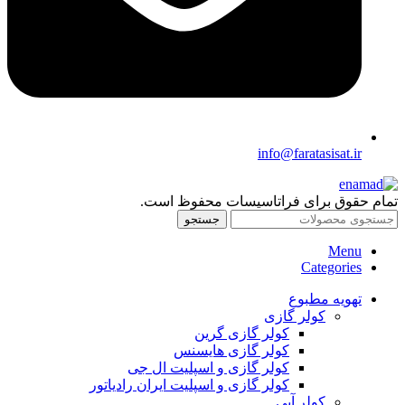
info@faratasisat.ir
تمام حقوق برای فراتاسیسات محفوظ است.
جستجو
Menu
Categories
تهویه مطبوع
کولر گازی
کولر گازی گرین
کولر گازی هایسنس
کولر گازی و اسپلیت ال جی
کولر گازی و اسپلیت ایران رادیاتور
کولر آبی