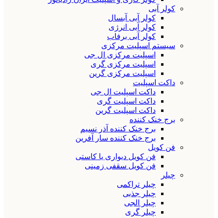
کولر آبی
کولر آبی آبسال
کولر آبی انرژی
کولر آبی برفاب
سیستم اسپلیت مرکزی
اسپلیت مرکزی ال جی
اسپلیت مرکزی گری
اسپلیت مرکزی گرین
داکت اسپلیت
داکت اسپلیت ال جی
داکت اسپلیت گری
داکت اسپلیت گرین
برج خنک کننده
برج خنک کننده آذر نسیم
برج خنک کننده سار آفرین
فن کویل
فن کویل دیواری یا کاستی
فن کویل سقفی زمینی
چیلر
چیلر تراکمی
چیلر جذبی
چیلر الجی
چیلر گری