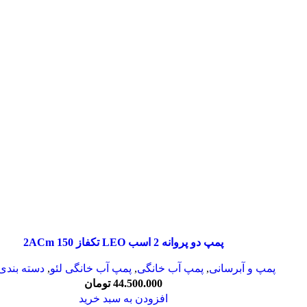
تجهیزات کنترل سطح
سطح سنج یا لول متر
لول سوئیچ ها
لول ترانسمیتر
تجهیزات اعلام حریق
کنترل پنل اعلام حریق
دتکتور اعلام حریق
آژیر فلاشر اعلام حریق
تجهیزات اطفاء حریق
کپسول آتش نشانی
جعبه آتش نشانی
قرقره و شیلنگ آتش نشانی
کنترل مانیتورینگ و اتوماسیون
فتوسل مشعل
رله
موتور دمپر
دماسنج
کنترل هوشمند
پمپ دو پروانه 2 اسب LEO تکفاز 2ACm 150
شیر کنترل ایمنی
شیر برقی
پمپ و آبرسانی
,
پمپ آب خانگی
,
پمپ آب خانگی لئو
,
دسته بندی
شیر حساس به زلزله
44.500.000
تومان
شیر اطمینان
افزودن به سبد خرید
شیر موتوری