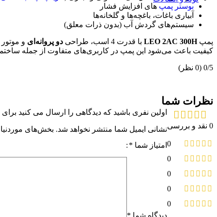
بوستر پمپ
های افزایش فشار
گسکت
آبیاری باغات، باغچه‌ها و گلخانه‌ها
گسکت غیر فلزی
سیستم‌های گردش آب (بدون ذرات معلق)
گسکت فلزی
گسکت نیمه فلزی
پمپ
LEO 2AC 300H
با قدرت 4 اسب، طراحی
دو پروانه‌ای
و موتور
لرزه گیر
کیفیت باعث می‌شود این پمپ در کاربری‌های متفاوت از جمله ساختمان
لرزه گیر آکاردئونی
لرزه گیر کانالی
‫0/5
‫(0 نظر)
لرزه گیر لاستیکی
اتصالات
اتصالات جوشی
نظرات شما
اتصالات رزوه ای
اتصالات ساکتی
اولین نفری باشید که دیدگاهی را ارسال می کنید برای “پمپ دو پروانه 4 اسب لئو
شیر آلات صنعتی
0 نقد و بررسی
شیر پروانه ای
نشانی ایمیل شما منتشر نخواهد شد.
بخش‌های موردنیاز
شیر توپی
0
امتیاز شما
*
شیر دیافراگمی
لوله (پایپ)
0
لوله پلیمری
0
لوله فولادی
تله بخار
0
تله بخار ترمودینامیکی
تله بخار فلوتری
0
فلنج
دیدگاه شما
*