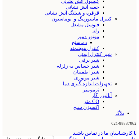
کپسول آتش نشانی
جعبه آتش نشانی
قرقره و شیلنگ آتش نشانی
کنترل مانیتورینگ و اتوماسیون
فتوسل مشعل
رله
موتور دمپر
دماسنج
کنترل هوشمند
شیر کنترل ایمنی
شیر برقی
شیر حساس به زلزله
شیر اطمینان
شیر موتوری
تجهیزات اندازه گیری دما
ترمومتر
آنالیزر گاز
CO متر
اکسیژن سنج
بلاگ
021-88837062
با کارشناسان ما در تماس باشید
خانه
پمپ و آبرسانی
پمپ آب خانگی
پمپ آب خانگی جتی چدنی داب