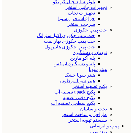
بلوئر ساید چنل گرینکو
تجهیزات جانبی استخر
تجهیزات نجات
چراغ استخر و سونا
سرجت استخر
جت پمپ جکوزی
جت پمپ جکوزی آکوا استرانگ
جت پمپ جکوزی بهار پمپ
جت پمپ جکوزی هایپرپول
نردبان و دستگیره
پله آکوامارین
پله و دستگیره ایمکس
هیتر سونا
هیتر سونا خشک
هیتر سونا مرطوب
پکیج تصفیه استخر
پکیج t pack تصفیه آب
پکیج دفنی تصفیه
پکیج سطحی تصفیه آب
تخت و سایبان
طراحی و ساخت استخر
سیستم تهویه استخر
پمپ و آبرسانی
برند پمپ