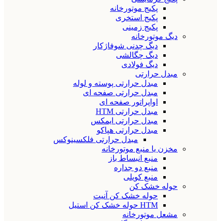
پکیج موتورخانه
پکیج استخری
پکیج زمینی
دیگ موتورخانه
دیگ چدنی شوفاژکار
دیگ چگالشی
دیگ فولادی
مبدل حرارتی
مبدل حرارتی پوسته و لوله
مبدل حرارتی صفحه ای
اواپراتور صفحه ای
مبدل حرارتی HTM
مبدل حرارتی ایمکس
مبدل حرارتی هپاکو
مبدل حرارتی فلکسینوکس
مخزن یا منبع موتورخانه
منبع انبساط باز
منبع دو جداره
منبع کویلی
حوله خشک کن
حوله خشک کن آنیت
HTM حوله خشک کن استیل
مشعل موتورخانه