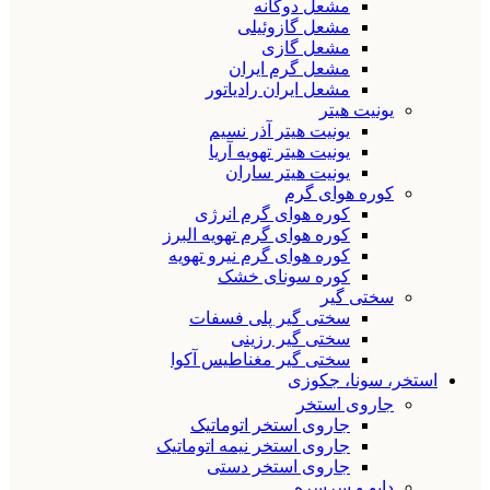
مشعل دوگانه
مشعل گازوئیلی
مشعل گازی
مشعل گرم ایران
مشعل ایران رادیاتور
یونیت هیتر
یونیت هیتر آذر نسیم
یونیت هیتر تهویه آریا
یونیت هیتر ساران
کوره هوای گرم
کوره هوای گرم انرژی
کوره هوای گرم تهویه البرز
کوره هوای گرم نیرو تهویه
کوره سونای خشک
سختی گیر
سختی گیر پلی فسفات
سختی گیر رزینی
سختی گیر مغناطیس آکوا
استخر، سونا، جکوزی
جاروی استخر
جاروی استخر اتوماتیک
جاروی استخر نیمه اتوماتیک
جاروی استخر دستی
دایو و سرسره