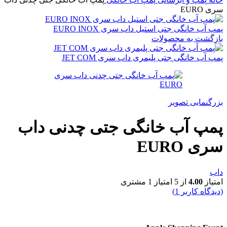
سری EURO
پمپ آب خانگی جتی استیل داب سری EURO INOX
بازگشت به محصولات
پمپ آب خانگی جتی پلیمری داب سری JET COM
بزرگنمایی تصویر
پمپ آب خانگی جتی چدنی داب
سری EURO
داب
امتیاز
4.00
از 5 امتیاز
1
مشتری
(دیدگاه کاربر
1
)