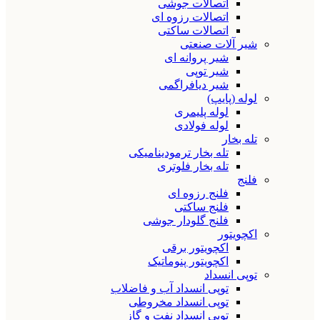
اتصالات جوشی
اتصالات رزوه ای
اتصالات ساکتی
شیر آلات صنعتی
شیر پروانه ای
شیر توپی
شیر دیافراگمی
لوله (پایپ)
لوله پلیمری
لوله فولادی
تله بخار
تله بخار ترمودینامیکی
تله بخار فلوتری
فلنج
فلنج رزوه ای
فلنج ساکتی
فلنج گلودار جوشی
اکچویتور
اکچویتور برقی
اکچویتور پنوماتیک
توپی انسداد
توپی انسداد آب و فاضلاب
توپی انسداد مخروطی
توپی انسداد نفت و گاز