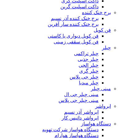
داکت اسپلیت گری
داکت اسپلیت گرین
برج خنک کننده
برج خنک کننده آذر نسیم
برج خنک کننده سار آفرین
فن کویل
فن کویل دیواری یا کاستی
فن کویل سقفی زمینی
چیلر
چیلر تراکمی
چیلر جذبی
چیلر الجی
چیلر گری
چیلر جی پلاس
چیلر میدیا
مینی چیلر
مینی چیلر جی ال
مینی چیلر جی پلاس
ایرواشر
ایرواشر آذر نسیم
ایرواشر داتیس کار
دستگاه هواساز
دستگاه هواساز شرکت تهویه
دستگاه هواساز هوارام