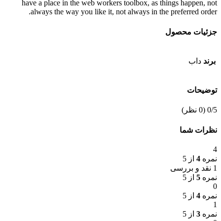
have a place in the web workers toolbox, as things happen, not
always the way you like it, not always in the preferred order.
جزئیات محصول
برند
داب
توضیحات
‫0/5
‫(0 نظر)
نظرات شما
4
نمره
4
از 5
1 نقد و بررسی
نمره
5
از 5
0
نمره
4
از 5
1
نمره
3
از 5