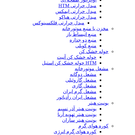
مبدل حرارتی HTM
مبدل حرارتی ایمکس
مبدل حرارتی هپاکو
مبدل حرارتی فلکسینوکس
مخزن یا منبع موتورخانه
منبع انبساط باز
منبع دو جداره
منبع کویلی
حوله خشک کن
حوله خشک کن آنیت
HTM حوله خشک کن استیل
مشعل موتورخانه
مشعل دوگانه
مشعل گازوئیلی
مشعل گازی
مشعل گرم ایران
مشعل ایران رادیاتور
یونیت هیتر
یونیت هیتر آذر نسیم
یونیت هیتر تهویه آریا
یونیت هیتر ساران
کوره هوای گرم
کوره هوای گرم انرژی