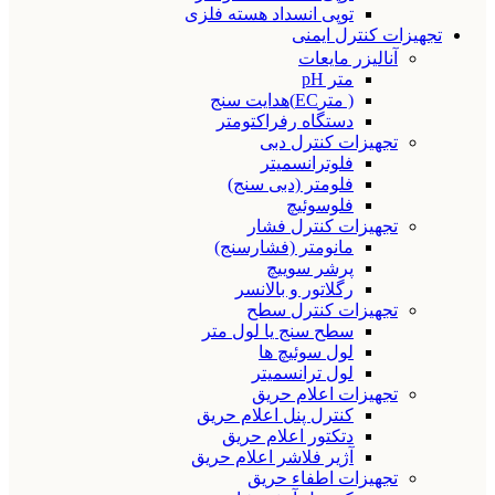
توپی انسداد هسته فلزی
تجهیزات کنترل ایمنی
آنالیزر مایعات
متر pH
( مترEC)هدایت سنج
دستگاه رفراکتومتر
تجهیزات کنترل دبی
فلوترانسمیتر
فلومتر (دبی سنج)
فلوسوئیچ
تجهیزات کنترل فشار
مانومتر (فشارسنج)
پرشر سوییچ
رگلاتور و بالانسر
تجهیزات کنترل سطح
سطح سنج یا لول متر
لول سوئیچ ها
لول ترانسمیتر
تجهیزات اعلام حریق
کنترل پنل اعلام حریق
دتکتور اعلام حریق
آژیر فلاشر اعلام حریق
تجهیزات اطفاء حریق