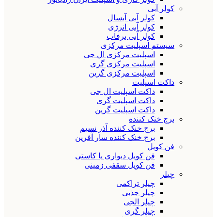
کولر آبی
کولر آبی آبسال
کولر آبی انرژی
کولر آبی برفاب
سیستم اسپلیت مرکزی
اسپلیت مرکزی ال جی
اسپلیت مرکزی گری
اسپلیت مرکزی گرین
داکت اسپلیت
داکت اسپلیت ال جی
داکت اسپلیت گری
داکت اسپلیت گرین
برج خنک کننده
برج خنک کننده آذر نسیم
برج خنک کننده سار آفرین
فن کویل
فن کویل دیواری یا کاستی
فن کویل سقفی زمینی
چیلر
چیلر تراکمی
چیلر جذبی
چیلر الجی
چیلر گری