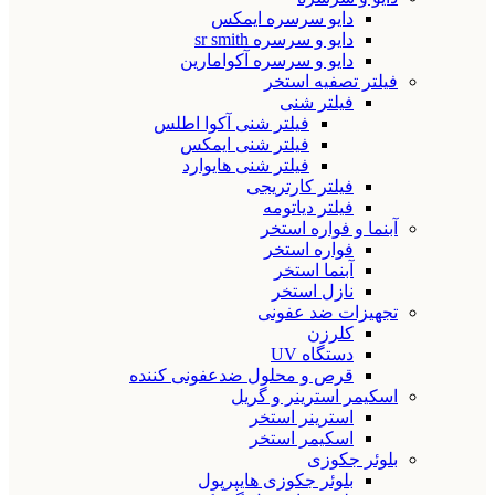
دایو سرسره ایمکس
دایو و سرسره sr smith
دایو و سرسره آکوامارین
فیلتر تصفیه استخر
فیلتر شنی
فیلتر شنی آکوا اطلس
فیلتر شنی ایمکس
فیلتر شنی هایوارد
فیلتر کارتریجی
فیلتر دیاتومه
آبنما و فواره استخر
فواره استخر
آبنما استخر
نازل استخر
تجهیزات ضد عفونی
کلرزن
دستگاه UV
قرص و محلول ضدعفونی کننده
اسکیمر استرینر و گریل
استرینر استخر
اسکیمر استخر
بلوئر جکوزی
بلوئر جکوزی هایپرپول