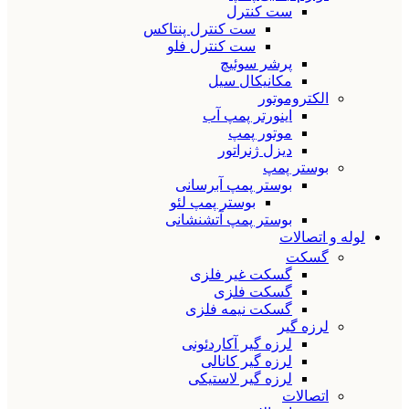
ست کنترل
ست کنترل پنتاکس
ست کنترل فلو
پرشر سوئیچ
مکانیکال سیل
الکتروموتور
اینورتر پمپ آب
موتور پمپ
دیزل ژنراتور
بوستر پمپ
بوستر پمپ آبرسانی
بوستر پمپ لئو
بوستر پمپ آتشنشانی
لوله و اتصالات
گسکت
گسکت غیر فلزی
گسکت فلزی
گسکت نیمه فلزی
لرزه گیر
لرزه گیر آکاردئونی
لرزه گیر کانالی
لرزه گیر لاستیکی
اتصالات