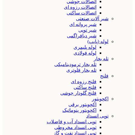
اتصالات جوشی
اتصالات رزوه ای
اتصالات ساکتی
شیر آلات صنعتی
شیر پروانه ای
شیر توپی
شیر دیافراگمی
لوله (پایپ)
لوله پلیمری
لوله فولادی
تله بخار
تله بخار ترمودینامیکی
تله بخار فلوتری
فلنج
فلنج رزوه ای
فلنج ساکتی
فلنج گلودار جوشی
اکچویتور
اکچویتور برقی
اکچویتور پنوماتیک
توپی انسداد
توپی انسداد آب و فاضلاب
توپی انسداد مخروطی
توپی انسداد نفت و گاز