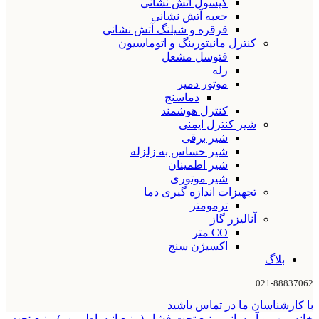
کپسول آتش نشانی
جعبه آتش نشانی
قرقره و شیلنگ آتش نشانی
کنترل مانیتورینگ و اتوماسیون
فتوسل مشعل
رله
موتور دمپر
دماسنج
کنترل هوشمند
شیر کنترل ایمنی
شیر برقی
شیر حساس به زلزله
شیر اطمینان
شیر موتوری
تجهیزات اندازه گیری دما
ترمومتر
آنالیزر گاز
CO متر
اکسیژن سنج
بلاگ
021-88837062
با کارشناسان ما در تماس باشید
خانه
پمپ و آبرسانی
منبع تحت فشار (منبع انبساط پمپ)
منبع تحت