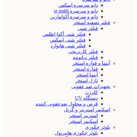
دایو سرسره ایمکس
دایو و سرسره sr smith
دایو و سرسره آکوامارین
فیلتر تصفیه استخر
فیلتر شنی
فیلتر شنی آکوا اطلس
فیلتر شنی ایمکس
فیلتر شنی هایوارد
فیلتر کارتریجی
فیلتر دیاتومه
آبنما و فواره استخر
فواره استخر
آبنما استخر
نازل استخر
تجهیزات ضد عفونی
کلرزن
دستگاه UV
قرص و محلول ضدعفونی کننده
اسکیمر استرینر و گریل
استرینر استخر
اسکیمر استخر
بلوئر جکوزی
بلوئر جکوزی هایپرپول