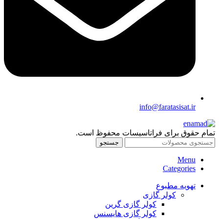
info@faratasisat.ir
تمام حقوق برای فراتاسیسات محفوظ است.
جستجو
Menu
Categories
تهویه مطبوع
کولر گازی
کولر گازی گرین
کولر گازی هایسنس