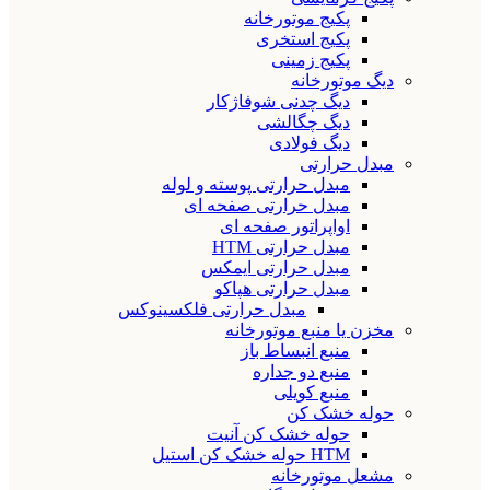
پکیج موتورخانه
پکیج استخری
پکیج زمینی
دیگ موتورخانه
دیگ چدنی شوفاژکار
دیگ چگالشی
دیگ فولادی
مبدل حرارتی
مبدل حرارتی پوسته و لوله
مبدل حرارتی صفحه ای
اواپراتور صفحه ای
مبدل حرارتی HTM
مبدل حرارتی ایمکس
مبدل حرارتی هپاکو
مبدل حرارتی فلکسینوکس
مخزن یا منبع موتورخانه
منبع انبساط باز
منبع دو جداره
منبع کویلی
حوله خشک کن
حوله خشک کن آنیت
HTM حوله خشک کن استیل
مشعل موتورخانه