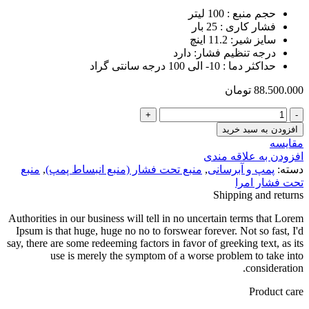
حجم منبع
:
100 لیتر
فشار کاری
:
25 بار
سایز شیر
:
11.2 اینچ
درجه تنظیم فشار
: دارد
حداکثر دما : 10- الی 100 درجه سانتی گراد
88.500.000
تومان
منبع
تحت
افزودن به سبد خرید
فشار
مقایسه
امرا
افزودن به علاقه مندی
100
دسته:
پمپ و آبرسانی
,
منبع تحت فشار (منبع انبساط پمپ)
,
منبع
لیتری
تحت فشار امرا
درجه
Shipping and returns
دار
25
Authorities in our business will tell in no uncertain terms that Lorem
بار
Ipsum is that huge, huge no no to forswear forever. Not so fast, I'd
عدد
say, there are some redeeming factors in favor of greeking text, as its
use is merely the symptom of a worse problem to take into
consideration.
Product care