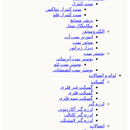
ست کنترل
ست کنترل پنتاکس
ست کنترل فلو
پرشر سوئیچ
مکانیکال سیل
الکتروموتور
اینورتر پمپ آب
موتور پمپ
دیزل ژنراتور
بوستر پمپ
بوستر پمپ آبرسانی
بوستر پمپ لئو
بوستر پمپ آتشنشانی
لوله و اتصالات
گسکت
گسکت غیر فلزی
گسکت فلزی
گسکت نیمه فلزی
لرزه گیر
لرزه گیر آکاردئونی
لرزه گیر کانالی
لرزه گیر لاستیکی
اتصالات