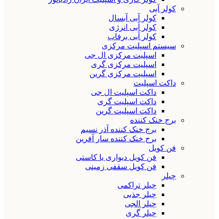
کولر آبی
کولر آبی آبسال
کولر آبی انرژی
کولر آبی برفاب
سیستم اسپلیت مرکزی
اسپلیت مرکزی ال جی
اسپلیت مرکزی گری
اسپلیت مرکزی گرین
داکت اسپلیت
داکت اسپلیت ال جی
داکت اسپلیت گری
داکت اسپلیت گرین
برج خنک کننده
برج خنک کننده آذر نسیم
برج خنک کننده سار آفرین
فن کویل
فن کویل دیواری یا کاستی
فن کویل سقفی زمینی
چیلر
چیلر تراکمی
چیلر جذبی
چیلر الجی
چیلر گری