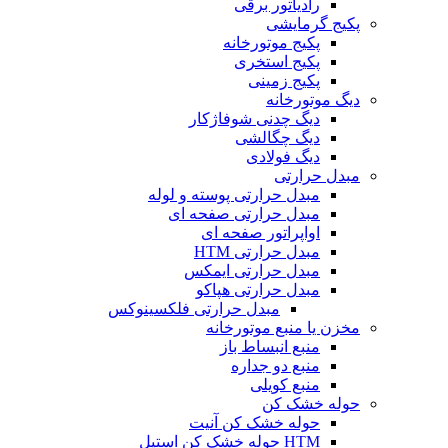
رادیاتور برقی
پکیج گرمایشی
پکیج موتورخانه
پکیج استخری
پکیج زمینی
دیگ موتورخانه
دیگ چدنی شوفاژکار
دیگ چگالشی
دیگ فولادی
مبدل حرارتی
مبدل حرارتی پوسته و لوله
مبدل حرارتی صفحه ای
اواپراتور صفحه ای
مبدل حرارتی HTM
مبدل حرارتی ایمکس
مبدل حرارتی هپاکو
مبدل حرارتی فلکسینوکس
مخزن یا منبع موتورخانه
منبع انبساط باز
منبع دو جداره
منبع کویلی
حوله خشک کن
حوله خشک کن آنیت
HTM حوله خشک کن استیل