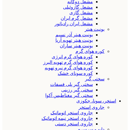
مشعل دوگانه
مشعل گازوئیلی
مشعل گازی
مشعل گرم ایران
مشعل ایران رادیاتور
یونیت هیتر
یونیت هیتر آذر نسیم
یونیت هیتر تهویه آریا
یونیت هیتر ساران
کوره هوای گرم
کوره هوای گرم انرژی
کوره هوای گرم تهویه البرز
کوره هوای گرم نیرو تهویه
کوره سونای خشک
سختی گیر
سختی گیر پلی فسفات
سختی گیر رزینی
سختی گیر مغناطیس آکوا
استخر، سونا، جکوزی
جاروی استخر
جاروی استخر اتوماتیک
جاروی استخر نیمه اتوماتیک
جاروی استخر دستی
دایو و سرسره