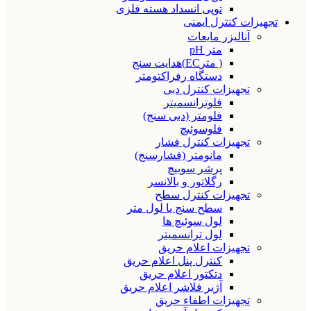
توپی انسداد هسته فلزی
تجهیزات کنترل ایمنی
آنالیزر مایعات
متر pH
( مترEC)هدایت سنج
دستگاه رفراکتومتر
تجهیزات کنترل دبی
فلوترانسمیتر
فلومتر (دبی سنج)
فلوسوئیچ
تجهیزات کنترل فشار
مانومتر (فشارسنج)
پرشر سوییچ
رگلاتور و بالانسر
تجهیزات کنترل سطح
سطح سنج یا لول متر
لول سوئیچ ها
لول ترانسمیتر
تجهیزات اعلام حریق
کنترل پنل اعلام حریق
دتکتور اعلام حریق
آژیر فلاشر اعلام حریق
تجهیزات اطفاء حریق