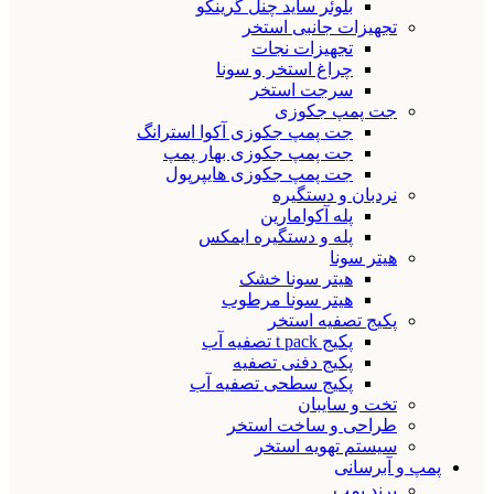
بلوئر ساید چنل گرینکو
تجهیزات جانبی استخر
تجهیزات نجات
چراغ استخر و سونا
سرجت استخر
جت پمپ جکوزی
جت پمپ جکوزی آکوا استرانگ
جت پمپ جکوزی بهار پمپ
جت پمپ جکوزی هایپرپول
نردبان و دستگیره
پله آکوامارین
پله و دستگیره ایمکس
هیتر سونا
هیتر سونا خشک
هیتر سونا مرطوب
پکیج تصفیه استخر
پکیج t pack تصفیه آب
پکیج دفنی تصفیه
پکیج سطحی تصفیه آب
تخت و سایبان
طراحی و ساخت استخر
سیستم تهویه استخر
پمپ و آبرسانی
برند پمپ