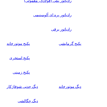
رادیاتور پنلی (فولادی، معمولی)
رادیاتور پره ای آلومینیمی
رادیاتور برقی
پکیج گرمایشی
پکیج موتورخانه
پکیج استخری
پکیج زمینی
دیگ موتورخانه
دیگ چدنی شوفاژکار
دیگ چگالشی