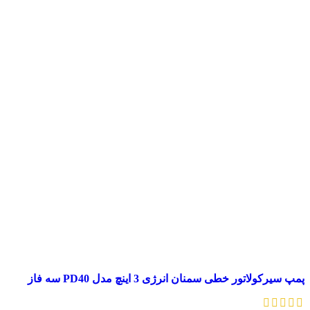
پمپ سیرکولاتور خطی سمنان انرژی 3 اینچ مدل PD40 سه فاز