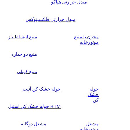
مبدل حرارتی هپاکو
مبدل حرارتی فلکسینوکس
مخزن یا منبع
منبع انبساط باز
موتورخانه
منبع دو جداره
منبع کویلی
حوله
حوله خشک کن آنیت
خشک
کن
HTM حوله خشک کن استیل
مشعل
مشعل دوگانه
موتورخانه