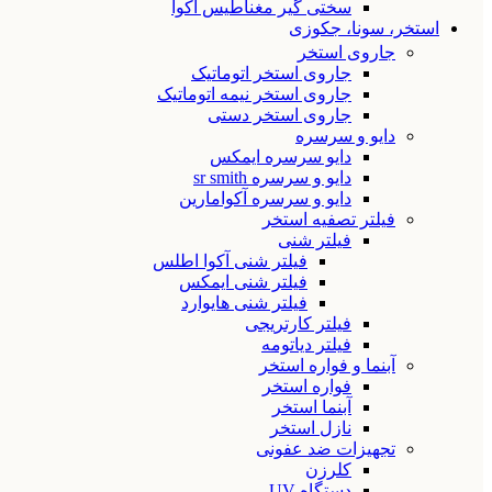
سختی گیر مغناطیس آکوا
استخر، سونا، جکوزی
جاروی استخر
جاروی استخر اتوماتیک
جاروی استخر نیمه اتوماتیک
جاروی استخر دستی
دایو و سرسره
دایو سرسره ایمکس
دایو و سرسره sr smith
دایو و سرسره آکوامارین
فیلتر تصفیه استخر
فیلتر شنی
فیلتر شنی آکوا اطلس
فیلتر شنی ایمکس
فیلتر شنی هایوارد
فیلتر کارتریجی
فیلتر دیاتومه
آبنما و فواره استخر
فواره استخر
آبنما استخر
نازل استخر
تجهیزات ضد عفونی
کلرزن
دستگاه UV