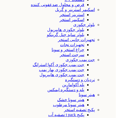
قرص و محلول ضدعفونی کننده
اسکیمر استرینر و گریل
استرینر استخر
اسکیمر استخر
بلوئر جکوزی
بلوئر جکوزی هایپرپول
بلوئر ساید چنل گرینکو
تجهیزات جانبی استخر
تجهیزات نجات
چراغ استخر و سونا
سرجت استخر
جت پمپ جکوزی
جت پمپ جکوزی آکوا استرانگ
جت پمپ جکوزی بهار پمپ
جت پمپ جکوزی هایپرپول
نردبان و دستگیره
پله آکوامارین
پله و دستگیره ایمکس
هیتر سونا
هیتر سونا خشک
هیتر سونا مرطوب
پکیج تصفیه استخر
پکیج t pack تصفیه آب