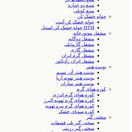
منبع دو جداره
منبع کویلی
حوله خشک کن
حوله خشک کن آنیت
HTM حوله خشک کن استیل
مشعل موتورخانه
مشعل دوگانه
مشعل گازوئیلی
مشعل گازی
مشعل گرم ایران
مشعل ایران رادیاتور
یونیت هیتر
یونیت هیتر آذر نسیم
یونیت هیتر تهویه آریا
یونیت هیتر ساران
کوره هوای گرم
کوره هوای گرم انرژی
کوره هوای گرم تهویه البرز
کوره هوای گرم نیرو تهویه
کوره سونای خشک
سختی گیر
سختی گیر پلی فسفات
سختی گیر رزینی