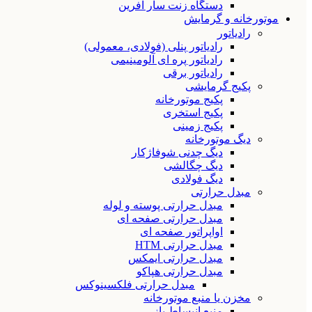
دستگاه زنت سار آفرین
موتورخانه و گرمایش
رادیاتور
رادیاتور پنلی (فولادی، معمولی)
رادیاتور پره ای آلومینیمی
رادیاتور برقی
پکیج گرمایشی
پکیج موتورخانه
پکیج استخری
پکیج زمینی
دیگ موتورخانه
دیگ چدنی شوفاژکار
دیگ چگالشی
دیگ فولادی
مبدل حرارتی
مبدل حرارتی پوسته و لوله
مبدل حرارتی صفحه ای
اواپراتور صفحه ای
مبدل حرارتی HTM
مبدل حرارتی ایمکس
مبدل حرارتی هپاکو
مبدل حرارتی فلکسینوکس
مخزن یا منبع موتورخانه
منبع انبساط باز