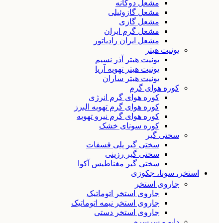
مشعل دوگانه
مشعل گازوئیلی
مشعل گازی
مشعل گرم ایران
مشعل ایران رادیاتور
یونیت هیتر
یونیت هیتر آذر نسیم
یونیت هیتر تهویه آریا
یونیت هیتر ساران
کوره هوای گرم
کوره هوای گرم انرژی
کوره هوای گرم تهویه البرز
کوره هوای گرم نیرو تهویه
کوره سونای خشک
سختی گیر
سختی گیر پلی فسفات
سختی گیر رزینی
سختی گیر مغناطیس آکوا
استخر، سونا، جکوزی
جاروی استخر
جاروی استخر اتوماتیک
جاروی استخر نیمه اتوماتیک
جاروی استخر دستی
دایو و سرسره