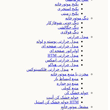
پکیج موتورخانه
پکیج استخری
پکیج زمینی
دیگ موتورخانه
دیگ چدنی شوفاژکار
دیگ چگالشی
دیگ فولادی
مبدل حرارتی
مبدل حرارتی پوسته و لوله
مبدل حرارتی صفحه ای
اواپراتور صفحه ای
مبدل حرارتی HTM
مبدل حرارتی ایمکس
مبدل حرارتی هپاکو
مبدل حرارتی فلکسینوکس
مخزن یا منبع موتورخانه
منبع انبساط باز
منبع دو جداره
منبع کویلی
حوله خشک کن
حوله خشک کن آنیت
HTM حوله خشک کن استیل
مشعل موتورخانه