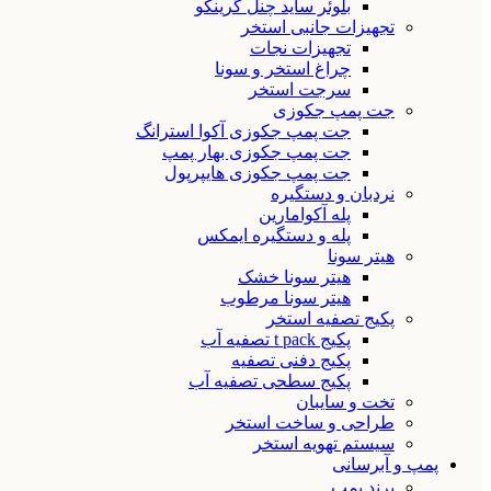
بلوئر ساید چنل گرینکو
تجهیزات جانبی استخر
تجهیزات نجات
چراغ استخر و سونا
سرجت استخر
جت پمپ جکوزی
جت پمپ جکوزی آکوا استرانگ
جت پمپ جکوزی بهار پمپ
جت پمپ جکوزی هایپرپول
نردبان و دستگیره
پله آکوامارین
پله و دستگیره ایمکس
هیتر سونا
هیتر سونا خشک
هیتر سونا مرطوب
پکیج تصفیه استخر
پکیج t pack تصفیه آب
پکیج دفنی تصفیه
پکیج سطحی تصفیه آب
تخت و سایبان
طراحی و ساخت استخر
سیستم تهویه استخر
پمپ و آبرسانی
برند پمپ