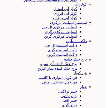
کولر آبی
کولر آبی آبسال
کولر آبی انرژی
کولر آبی برفاب
سیستم اسپلیت مرکزی
اسپلیت مرکزی ال جی
اسپلیت مرکزی گری
اسپلیت مرکزی گرین
داکت اسپلیت
داکت اسپلیت ال جی
داکت اسپلیت گری
داکت اسپلیت گرین
برج خنک کننده
برج خنک کننده آذر نسیم
برج خنک کننده سار آفرین
فن کویل
فن کویل دیواری یا کاستی
فن کویل سقفی زمینی
چیلر
چیلر تراکمی
چیلر جذبی
چیلر الجی
چیلر گری