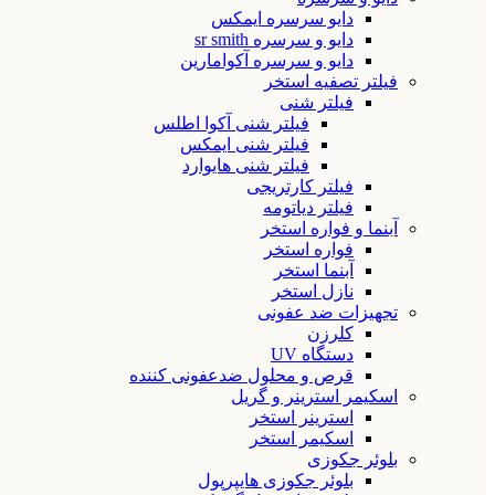
دایو سرسره ایمکس
دایو و سرسره sr smith
دایو و سرسره آکوامارین
فیلتر تصفیه استخر
فیلتر شنی
فیلتر شنی آکوا اطلس
فیلتر شنی ایمکس
فیلتر شنی هایوارد
فیلتر کارتریجی
فیلتر دیاتومه
آبنما و فواره استخر
فواره استخر
آبنما استخر
نازل استخر
تجهیزات ضد عفونی
کلرزن
دستگاه UV
قرص و محلول ضدعفونی کننده
اسکیمر استرینر و گریل
استرینر استخر
اسکیمر استخر
بلوئر جکوزی
بلوئر جکوزی هایپرپول