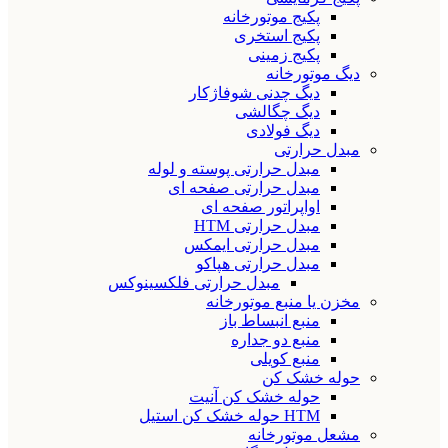
پکیج موتورخانه
پکیج استخری
پکیج زمینی
دیگ موتورخانه
دیگ چدنی شوفاژکار
دیگ چگالشی
دیگ فولادی
مبدل حرارتی
مبدل حرارتی پوسته و لوله
مبدل حرارتی صفحه ای
اواپراتور صفحه ای
مبدل حرارتی HTM
مبدل حرارتی ایمکس
مبدل حرارتی هپاکو
مبدل حرارتی فلکسینوکس
مخزن یا منبع موتورخانه
منبع انبساط باز
منبع دو جداره
منبع کویلی
حوله خشک کن
حوله خشک کن آنیت
HTM حوله خشک کن استیل
مشعل موتورخانه