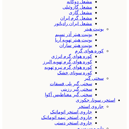
مشعل دوگانه
مشعل گازوئیلی
مشعل گازی
مشعل گرم ایران
مشعل ایران رادیاتور
یونیت هیتر
یونیت هیتر آذر نسیم
یونیت هیتر تهویه آریا
یونیت هیتر ساران
کوره هوای گرم
کوره هوای گرم انرژی
کوره هوای گرم تهویه البرز
کوره هوای گرم نیرو تهویه
کوره سونای خشک
سختی گیر
سختی گیر پلی فسفات
سختی گیر رزینی
سختی گیر مغناطیس آکوا
استخر، سونا، جکوزی
جاروی استخر
جاروی استخر اتوماتیک
جاروی استخر نیمه اتوماتیک
جاروی استخر دستی
دایو و سرسره