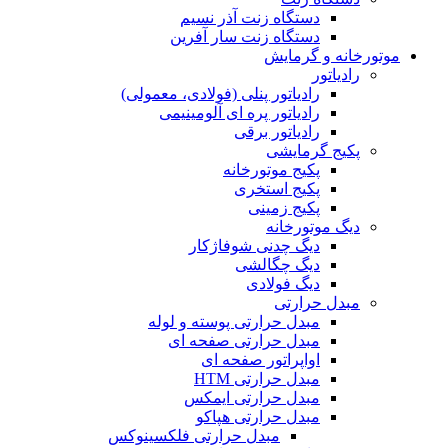
دستگاه زنت آذر نسیم
دستگاه زنت سار آفرین
موتورخانه و گرمایش
رادیاتور
رادیاتور پنلی (فولادی، معمولی)
رادیاتور پره ای آلومینیمی
رادیاتور برقی
پکیج گرمایشی
پکیج موتورخانه
پکیج استخری
پکیج زمینی
دیگ موتورخانه
دیگ چدنی شوفاژکار
دیگ چگالشی
دیگ فولادی
مبدل حرارتی
مبدل حرارتی پوسته و لوله
مبدل حرارتی صفحه ای
اواپراتور صفحه ای
مبدل حرارتی HTM
مبدل حرارتی ایمکس
مبدل حرارتی هپاکو
مبدل حرارتی فلکسینوکس