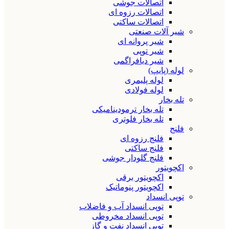
اتصالات جوشی
اتصالات رزوه ای
اتصالات ساکتی
شیر آلات صنعتی
شیر پروانه ای
شیر توپی
شیر دیافراگمی
لوله (پایپ)
لوله پلیمری
لوله فولادی
تله بخار
تله بخار ترمودینامیکی
تله بخار فلوتری
فلنج
فلنج رزوه ای
فلنج ساکتی
فلنج گلودار جوشی
اکچویتور
اکچویتور برقی
اکچویتور پنوماتیک
توپی انسداد
توپی انسداد آب و فاضلاب
توپی انسداد مخروطی
توپی انسداد نفت و گاز