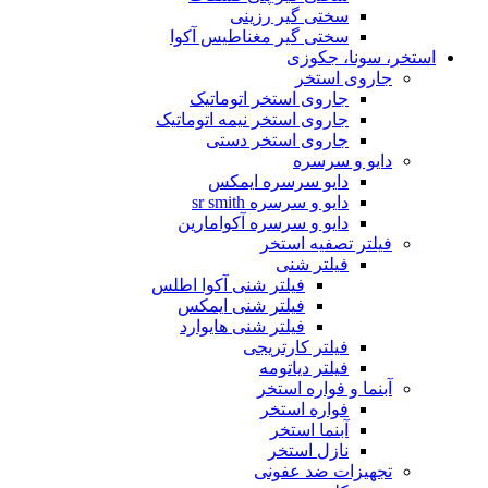
سختی گیر رزینی
سختی گیر مغناطیس آکوا
استخر، سونا، جکوزی
جاروی استخر
جاروی استخر اتوماتیک
جاروی استخر نیمه اتوماتیک
جاروی استخر دستی
دایو و سرسره
دایو سرسره ایمکس
دایو و سرسره sr smith
دایو و سرسره آکوامارین
فیلتر تصفیه استخر
فیلتر شنی
فیلتر شنی آکوا اطلس
فیلتر شنی ایمکس
فیلتر شنی هایوارد
فیلتر کارتریجی
فیلتر دیاتومه
آبنما و فواره استخر
فواره استخر
آبنما استخر
نازل استخر
تجهیزات ضد عفونی