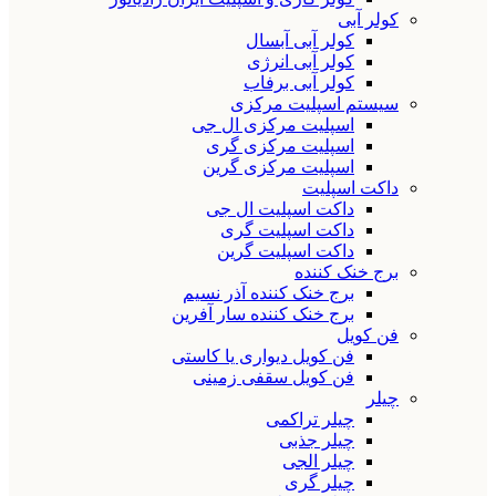
کولر آبی
کولر آبی آبسال
کولر آبی انرژی
کولر آبی برفاب
سیستم اسپلیت مرکزی
اسپلیت مرکزی ال جی
اسپلیت مرکزی گری
اسپلیت مرکزی گرین
داکت اسپلیت
داکت اسپلیت ال جی
داکت اسپلیت گری
داکت اسپلیت گرین
برج خنک کننده
برج خنک کننده آذر نسیم
برج خنک کننده سار آفرین
فن کویل
فن کویل دیواری یا کاستی
فن کویل سقفی زمینی
چیلر
چیلر تراکمی
چیلر جذبی
چیلر الجی
چیلر گری