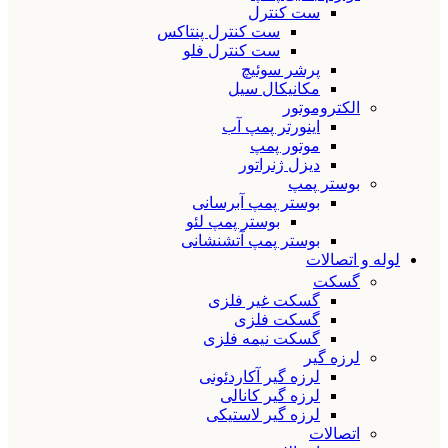
ست کنترل
ست کنترل پنتاکس
ست کنترل فلو
پرشر سوئیچ
مکانیکال سیل
الکتروموتور
اینورتر پمپ آب
موتور پمپ
دیزل ژنراتور
بوستر پمپ
بوستر پمپ آبرسانی
بوستر پمپ لئو
بوستر پمپ آتشنشانی
لوله و اتصالات
گسکت
گسکت غیر فلزی
گسکت فلزی
گسکت نیمه فلزی
لرزه گیر
لرزه گیر آکاردئونی
لرزه گیر کانالی
لرزه گیر لاستیکی
اتصالات