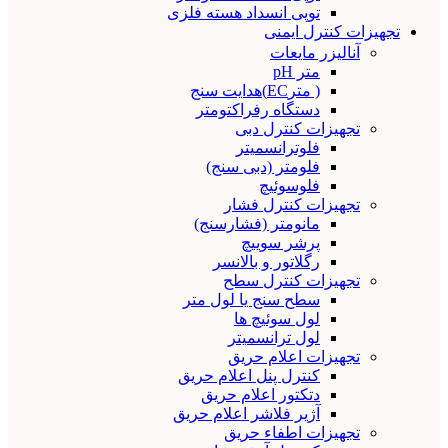
توپی انسداد هسته فلزی
تجهیزات کنترل ایمنی
آنالیزر مایعات
متر pH
( مترEC)هدایت سنج
دستگاه رفراکتومتر
تجهیزات کنترل دبی
فلوترانسمیتر
فلومتر (دبی سنج)
فلوسوئیچ
تجهیزات کنترل فشار
مانومتر (فشارسنج)
پرشر سوییچ
رگلاتور و بالانسر
تجهیزات کنترل سطح
سطح سنج یا لول متر
لول سوئیچ ها
لول ترانسمیتر
تجهیزات اعلام حریق
کنترل پنل اعلام حریق
دتکتور اعلام حریق
آژیر فلاشر اعلام حریق
تجهیزات اطفاء حریق