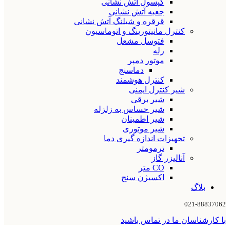
کپسول آتش نشانی
جعبه آتش نشانی
قرقره و شیلنگ آتش نشانی
کنترل مانیتورینگ و اتوماسیون
فتوسل مشعل
رله
موتور دمپر
دماسنج
کنترل هوشمند
شیر کنترل ایمنی
شیر برقی
شیر حساس به زلزله
شیر اطمینان
شیر موتوری
تجهیزات اندازه گیری دما
ترمومتر
آنالیزر گاز
CO متر
اکسیژن سنج
بلاگ
021-88837062
با کارشناسان ما در تماس باشید