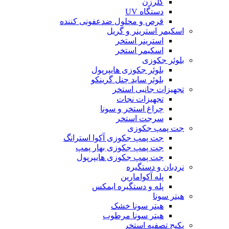
کلرزن
دستگاه UV
قرص و محلول ضدعفونی کننده
اسکیمر استرینر و گریل
استرینر استخر
اسکیمر استخر
بلوئر جکوزی
بلوئر جکوزی هایپرپول
بلوئر ساید چنل گرینکو
تجهیزات جانبی استخر
تجهیزات نجات
چراغ استخر و سونا
سرجت استخر
جت پمپ جکوزی
جت پمپ جکوزی آکوا استرانگ
جت پمپ جکوزی بهار پمپ
جت پمپ جکوزی هایپرپول
نردبان و دستگیره
پله آکوامارین
پله و دستگیره ایمکس
هیتر سونا
هیتر سونا خشک
هیتر سونا مرطوب
پکیج تصفیه استخر