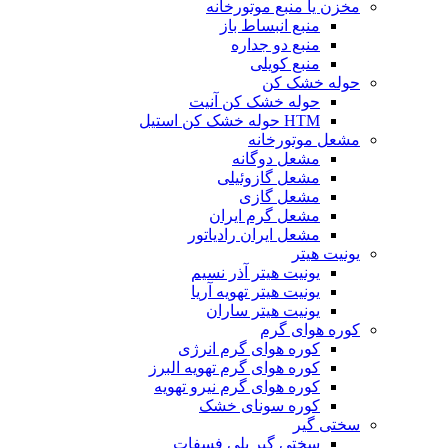
مخزن یا منبع موتورخانه
منبع انبساط باز
منبع دو جداره
منبع کویلی
حوله خشک کن
حوله خشک کن آنیت
HTM حوله خشک کن استیل
مشعل موتورخانه
مشعل دوگانه
مشعل گازوئیلی
مشعل گازی
مشعل گرم ایران
مشعل ایران رادیاتور
یونیت هیتر
یونیت هیتر آذر نسیم
یونیت هیتر تهویه آریا
یونیت هیتر ساران
کوره هوای گرم
کوره هوای گرم انرژی
کوره هوای گرم تهویه البرز
کوره هوای گرم نیرو تهویه
کوره سونای خشک
سختی گیر
سختی گیر پلی فسفات