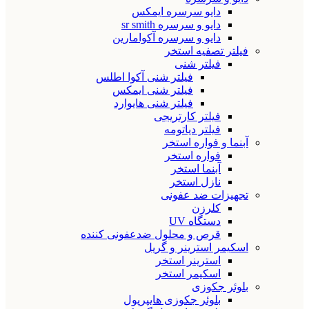
دایو سرسره ایمکس
دایو و سرسره sr smith
دایو و سرسره آکوامارین
فیلتر تصفیه استخر
فیلتر شنی
فیلتر شنی آکوا اطلس
فیلتر شنی ایمکس
فیلتر شنی هایوارد
فیلتر کارتریجی
فیلتر دیاتومه
آبنما و فواره استخر
فواره استخر
آبنما استخر
نازل استخر
تجهیزات ضد عفونی
کلرزن
دستگاه UV
قرص و محلول ضدعفونی کننده
اسکیمر استرینر و گریل
استرینر استخر
اسکیمر استخر
بلوئر جکوزی
بلوئر جکوزی هایپرپول