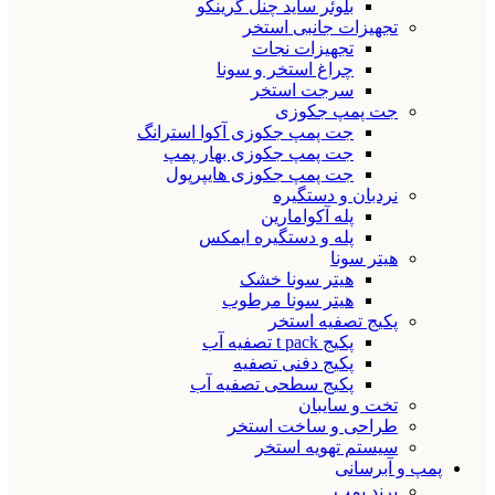
بلوئر ساید چنل گرینکو
تجهیزات جانبی استخر
تجهیزات نجات
چراغ استخر و سونا
سرجت استخر
جت پمپ جکوزی
جت پمپ جکوزی آکوا استرانگ
جت پمپ جکوزی بهار پمپ
جت پمپ جکوزی هایپرپول
نردبان و دستگیره
پله آکوامارین
پله و دستگیره ایمکس
هیتر سونا
هیتر سونا خشک
هیتر سونا مرطوب
پکیج تصفیه استخر
پکیج t pack تصفیه آب
پکیج دفنی تصفیه
پکیج سطحی تصفیه آب
تخت و سایبان
طراحی و ساخت استخر
سیستم تهویه استخر
پمپ و آبرسانی
برند پمپ