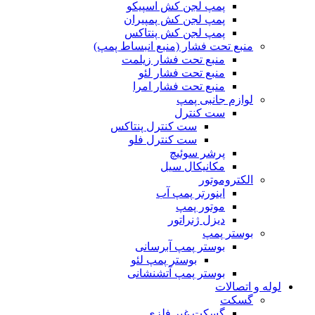
پمپ لجن کش اسپیکو
پمپ لجن کش پمپیران
پمپ لجن کش پنتاکس
منبع تحت فشار (منبع انبساط پمپ)
منبع تحت فشار زیلمت
منبع تحت فشار لئو
منبع تحت فشار امرا
لوازم جانبی پمپ
ست کنترل
ست کنترل پنتاکس
ست کنترل فلو
پرشر سوئیچ
مکانیکال سیل
الکتروموتور
اینورتر پمپ آب
موتور پمپ
دیزل ژنراتور
بوستر پمپ
بوستر پمپ آبرسانی
بوستر پمپ لئو
بوستر پمپ آتشنشانی
لوله و اتصالات
گسکت
گسکت غیر فلزی