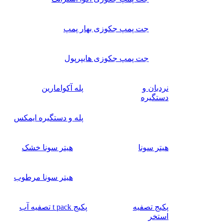
جت پمپ جکوزی بهار پمپ
جت پمپ جکوزی هایپرپول
نردبان و
پله آکوامارین
دستگیره
پله و دستگیره ایمکس
هیتر سونا
هیتر سونا خشک
هیتر سونا مرطوب
پکیج تصفیه
پکیج t pack تصفیه آب
استخر