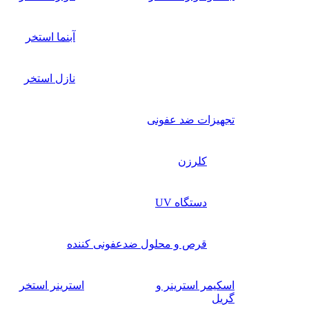
آبنما استخر
نازل استخر
تجهیزات ضد عفونی
کلرزن
دستگاه UV
قرص و محلول ضدعفونی کننده
اسکیمر استرینر و
استرینر استخر
گریل