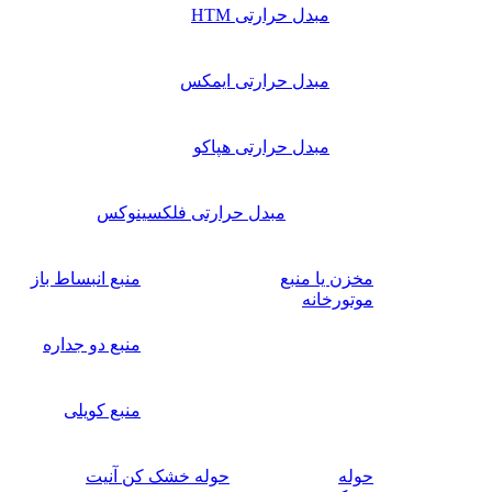
مبدل حرارتی HTM
مبدل حرارتی ایمکس
مبدل حرارتی هپاکو
مبدل حرارتی فلکسینوکس
مخزن یا منبع
منبع انبساط باز
موتورخانه
منبع دو جداره
منبع کویلی
حوله
حوله خشک کن آنیت