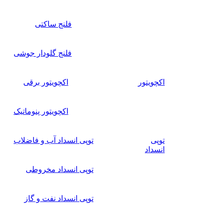
فلنج ساکتی
فلنج گلودار جوشی
اکچویتور
اکچویتور برقی
اکچویتور پنوماتیک
توپی
توپی انسداد آب و فاضلاب
انسداد
توپی انسداد مخروطی
توپی انسداد نفت و گاز