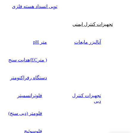
توپی انسداد هسته فلزی
تجهیزات کنترل ایمنی
آنالیزر مایعات
متر pH
( مترEC)هدایت سنج
دستگاه رفراکتومتر
تجهیزات کنترل
فلوترانسمیتر
دبی
فلومتر (دبی سنج)
فلوسوئیچ