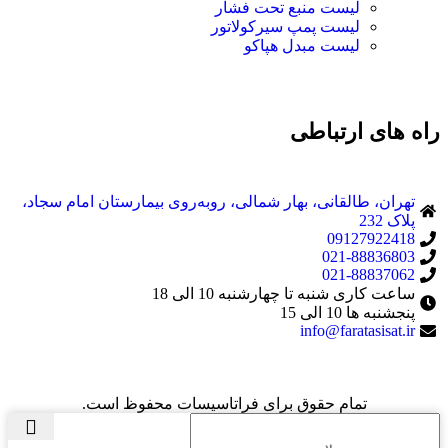
لیست منبع تحت فشار
لیست پمپ سیرکولاتور
لیست مبدل هپاکو
راه های ارتباطی
تهران، طالقانی، بهار شمالی، روبه‌روی بیمارستان امام سجاد،
پلاک 232
09127922418
021-88836803
021-88837062
ساعت کاری شنبه تا چهارشنبه 10 الی 18
پنجشنبه ها 10 الی 15
info@faratasisat.ir
تمام حقوق برای فراتاسیسات محفوظ است.