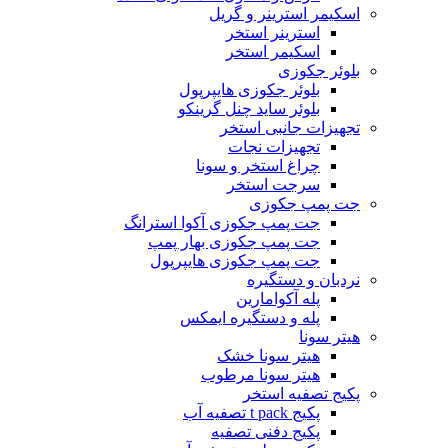
اسکیمر استرینر و گریل
استرینر استخر
اسکیمر استخر
بلوئر جکوزی
بلوئر جکوزی هایپرپول
بلوئر ساید چنل گرینکو
تجهیزات جانبی استخر
تجهیزات نجات
چراغ استخر و سونا
سرجت استخر
جت پمپ جکوزی
جت پمپ جکوزی آکوا استرانگ
جت پمپ جکوزی بهار پمپ
جت پمپ جکوزی هایپرپول
نردبان و دستگیره
پله آکوامارین
پله و دستگیره ایمکس
هیتر سونا
هیتر سونا خشک
هیتر سونا مرطوب
پکیج تصفیه استخر
پکیج t pack تصفیه آب
پکیج دفنی تصفیه