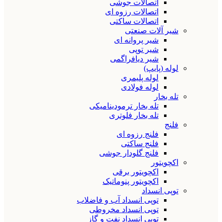
اتصالات جوشی
اتصالات رزوه ای
اتصالات ساکتی
شیر آلات صنعتی
شیر پروانه ای
شیر توپی
شیر دیافراگمی
لوله (پایپ)
لوله پلیمری
لوله فولادی
تله بخار
تله بخار ترمودینامیکی
تله بخار فلوتری
فلنج
فلنج رزوه ای
فلنج ساکتی
فلنج گلودار جوشی
اکچویتور
اکچویتور برقی
اکچویتور پنوماتیک
توپی انسداد
توپی انسداد آب و فاضلاب
توپی انسداد مخروطی
توپی انسداد نفت و گاز