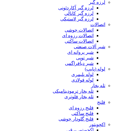
لرزه گیر
لرزه گیر آکاردئونی
لرزه گیر کانالی
لرزه گیر لاستیکی
اتصالات
اتصالات جوشی
اتصالات رزوه ای
اتصالات ساکتی
شیر آلات صنعتی
شیر پروانه ای
شیر توپی
شیر دیافراگمی
لوله (پایپ)
لوله پلیمری
لوله فولادی
تله بخار
تله بخار ترمودینامیکی
تله بخار فلوتری
فلنج
فلنج رزوه ای
فلنج ساکتی
فلنج گلودار جوشی
اکچویتور
اکچویتور برقی