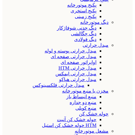
پکیج موتورخانه
پکیج استخری
پکیج زمینی
دیگ موتورخانه
دیگ چدنی شوفاژکار
دیگ چگالشی
دیگ فولادی
مبدل حرارتی
مبدل حرارتی پوسته و لوله
مبدل حرارتی صفحه ای
اواپراتور صفحه ای
مبدل حرارتی HTM
مبدل حرارتی ایمکس
مبدل حرارتی هپاکو
مبدل حرارتی فلکسینوکس
مخزن یا منبع موتورخانه
منبع انبساط باز
منبع دو جداره
منبع کویلی
حوله خشک کن
حوله خشک کن آنیت
HTM حوله خشک کن استیل
مشعل موتورخانه