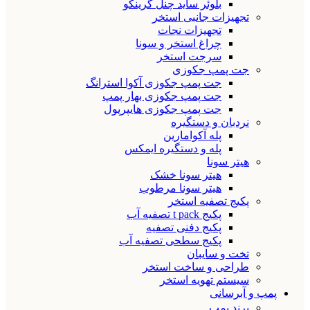
بلوئر ساید چنل گرینکو
تجهیزات جانبی استخر
تجهیزات نجات
چراغ استخر و سونا
سرجت استخر
جت پمپ جکوزی
جت پمپ جکوزی آکوا استرانگ
جت پمپ جکوزی بهار پمپ
جت پمپ جکوزی هایپرپول
نردبان و دستگیره
پله آکوامارین
پله و دستگیره ایمکس
هیتر سونا
هیتر سونا خشک
هیتر سونا مرطوب
پکیج تصفیه استخر
پکیج t pack تصفیه آب
پکیج دفنی تصفیه
پکیج سطحی تصفیه آب
تخت و سایبان
طراحی و ساخت استخر
سیستم تهویه استخر
پمپ و آبرسانی
برند پمپ