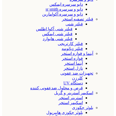
دایو سرسره ایمکس
دایو و سرسره sr smith
دایو و سرسره آکوامارین
فیلتر تصفیه استخر
فیلتر شنی
فیلتر شنی آکوا اطلس
فیلتر شنی ایمکس
فیلتر شنی هایوارد
فیلتر کارتریجی
فیلتر دیاتومه
آبنما و فواره استخر
فواره استخر
آبنما استخر
نازل استخر
تجهیزات ضد عفونی
کلرزن
دستگاه UV
قرص و محلول ضدعفونی کننده
اسکیمر استرینر و گریل
استرینر استخر
اسکیمر استخر
بلوئر جکوزی
بلوئر جکوزی هایپرپول