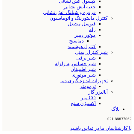
کپسول آتش نشانی
جعبه آتش نشانی
قرقره و شیلنگ آتش نشانی
کنترل مانیتورینگ و اتوماسیون
فتوسل مشعل
رله
موتور دمپر
دماسنج
کنترل هوشمند
شیر کنترل ایمنی
شیر برقی
شیر حساس به زلزله
شیر اطمینان
شیر موتوری
تجهیزات اندازه گیری دما
ترمومتر
آنالیزر گاز
CO متر
اکسیژن سنج
بلاگ
021-88837062
با کارشناسان ما در تماس باشید