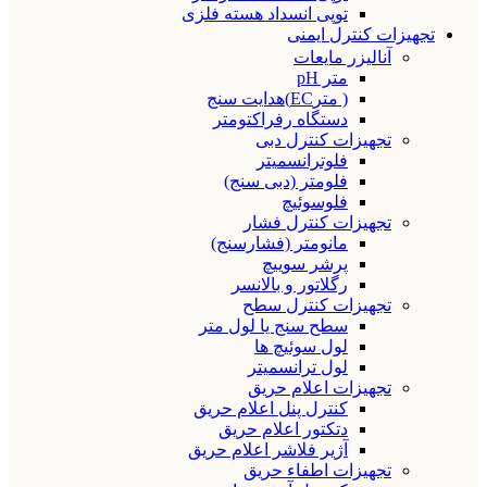
توپی انسداد هسته فلزی
تجهیزات کنترل ایمنی
آنالیزر مایعات
متر pH
( مترEC)هدایت سنج
دستگاه رفراکتومتر
تجهیزات کنترل دبی
فلوترانسمیتر
فلومتر (دبی سنج)
فلوسوئیچ
تجهیزات کنترل فشار
مانومتر (فشارسنج)
پرشر سوییچ
رگلاتور و بالانسر
تجهیزات کنترل سطح
سطح سنج یا لول متر
لول سوئیچ ها
لول ترانسمیتر
تجهیزات اعلام حریق
کنترل پنل اعلام حریق
دتکتور اعلام حریق
آژیر فلاشر اعلام حریق
تجهیزات اطفاء حریق