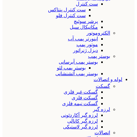
ست کنترل
ست کنترل پنتاکس
ست کنترل فلو
پرشر سوئیچ
مکانیکال سیل
الکتروموتور
اینورتر پمپ آب
موتور پمپ
دیزل ژنراتور
بوستر پمپ
بوستر پمپ آبرسانی
بوستر پمپ لئو
بوستر پمپ آتشنشانی
لوله و اتصالات
گسکت
گسکت غیر فلزی
گسکت فلزی
گسکت نیمه فلزی
لرزه گیر
لرزه گیر آکاردئونی
لرزه گیر کانالی
لرزه گیر لاستیکی
اتصالات