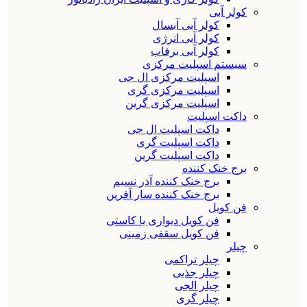
کولر آبی
کولر آبی آبسال
کولر آبی انرژی
کولر آبی برفاب
سیستم اسپلیت مرکزی
اسپلیت مرکزی ال جی
اسپلیت مرکزی گری
اسپلیت مرکزی گرین
داکت اسپلیت
داکت اسپلیت ال جی
داکت اسپلیت گری
داکت اسپلیت گرین
برج خنک کننده
برج خنک کننده آذر نسیم
برج خنک کننده سار آفرین
فن کویل
فن کویل دیواری یا کاستی
فن کویل سقفی زمینی
چیلر
چیلر تراکمی
چیلر جذبی
چیلر الجی
چیلر گری