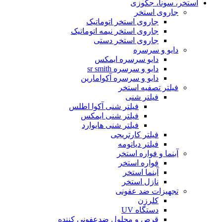
استخر، سونا، جکوزی
جاروی استخر
جاروی استخر اتوماتیک
جاروی استخر نیمه اتوماتیک
جاروی استخر دستی
دایو و سرسره
دایو سرسره ایمکس
دایو و سرسره sr smith
دایو و سرسره آکوامارین
فیلتر تصفیه استخر
فیلتر شنی
فیلتر شنی آکوا اطلس
فیلتر شنی ایمکس
فیلتر شنی هایوارد
فیلتر کارتریجی
فیلتر دیاتومه
آبنما و فواره استخر
فواره استخر
آبنما استخر
نازل استخر
تجهیزات ضد عفونی
کلرزن
دستگاه UV
قرص و محلول ضدعفونی کننده