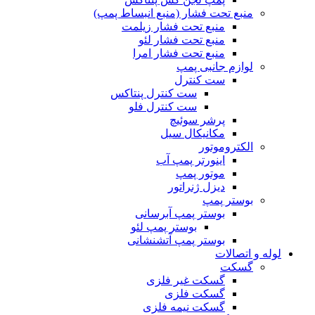
منبع تحت فشار (منبع انبساط پمپ)
منبع تحت فشار زیلمت
منبع تحت فشار لئو
منبع تحت فشار امرا
لوازم جانبی پمپ
ست کنترل
ست کنترل پنتاکس
ست کنترل فلو
پرشر سوئیچ
مکانیکال سیل
الکتروموتور
اینورتر پمپ آب
موتور پمپ
دیزل ژنراتور
بوستر پمپ
بوستر پمپ آبرسانی
بوستر پمپ لئو
بوستر پمپ آتشنشانی
لوله و اتصالات
گسکت
گسکت غیر فلزی
گسکت فلزی
گسکت نیمه فلزی