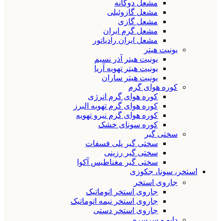
مشعل دوگانه
مشعل گازوئیلی
مشعل گازی
مشعل گرم ایران
مشعل ایران رادیاتور
یونیت هیتر
یونیت هیتر آذر نسیم
یونیت هیتر تهویه آریا
یونیت هیتر ساران
کوره هوای گرم
کوره هوای گرم انرژی
کوره هوای گرم تهویه البرز
کوره هوای گرم نیرو تهویه
کوره سونای خشک
سختی گیر
سختی گیر پلی فسفات
سختی گیر رزینی
سختی گیر مغناطیس آکوا
استخر، سونا، جکوزی
جاروی استخر
جاروی استخر اتوماتیک
جاروی استخر نیمه اتوماتیک
جاروی استخر دستی
دایو و سرسره