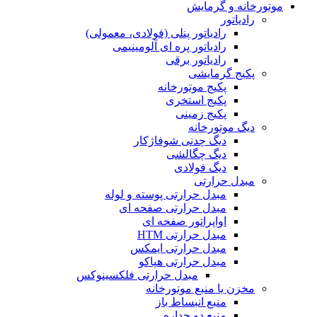
موتورخانه و گرمایش
رادیاتور
رادیاتور پنلی (فولادی، معمولی)
رادیاتور پره ای آلومینیمی
رادیاتور برقی
پکیج گرمایشی
پکیج موتورخانه
پکیج استخری
پکیج زمینی
دیگ موتورخانه
دیگ چدنی شوفاژکار
دیگ چگالشی
دیگ فولادی
مبدل حرارتی
مبدل حرارتی پوسته و لوله
مبدل حرارتی صفحه ای
اواپراتور صفحه ای
مبدل حرارتی HTM
مبدل حرارتی ایمکس
مبدل حرارتی هپاکو
مبدل حرارتی فلکسینوکس
مخزن یا منبع موتورخانه
منبع انبساط باز
منبع دو جداره