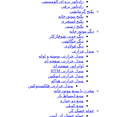
رادیاتور پره ای آلومینیمی
رادیاتور برقی
پکیج گرمایشی
پکیج موتورخانه
پکیج استخری
پکیج زمینی
دیگ موتورخانه
دیگ چدنی شوفاژکار
دیگ چگالشی
دیگ فولادی
مبدل حرارتی
مبدل حرارتی پوسته و لوله
مبدل حرارتی صفحه ای
اواپراتور صفحه ای
مبدل حرارتی HTM
مبدل حرارتی ایمکس
مبدل حرارتی هپاکو
مبدل حرارتی فلکسینوکس
مخزن یا منبع موتورخانه
منبع انبساط باز
منبع دو جداره
منبع کویلی
حوله خشک کن
حوله خشک کن آنیت