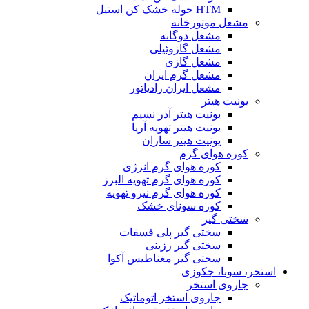
HTM حوله خشک کن استیل
مشعل موتورخانه
مشعل دوگانه
مشعل گازوئیلی
مشعل گازی
مشعل گرم ایران
مشعل ایران رادیاتور
یونیت هیتر
یونیت هیتر آذر نسیم
یونیت هیتر تهویه آریا
یونیت هیتر ساران
کوره هوای گرم
کوره هوای گرم انرژی
کوره هوای گرم تهویه البرز
کوره هوای گرم نیرو تهویه
کوره سونای خشک
سختی گیر
سختی گیر پلی فسفات
سختی گیر رزینی
سختی گیر مغناطیس آکوا
استخر، سونا، جکوزی
جاروی استخر
جاروی استخر اتوماتیک