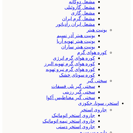
مشعل دوگانه
مشعل گازوئیلی
مشعل گازی
مشعل گرم ایران
مشعل ایران رادیاتور
یونیت هیتر
یونیت هیتر آذر نسیم
یونیت هیتر تهویه آریا
یونیت هیتر ساران
کوره هوای گرم
کوره هوای گرم انرژی
کوره هوای گرم تهویه البرز
کوره هوای گرم نیرو تهویه
کوره سونای خشک
سختی گیر
سختی گیر پلی فسفات
سختی گیر رزینی
سختی گیر مغناطیس آکوا
استخر، سونا، جکوزی
جاروی استخر
جاروی استخر اتوماتیک
جاروی استخر نیمه اتوماتیک
جاروی استخر دستی
دایو و سرسره