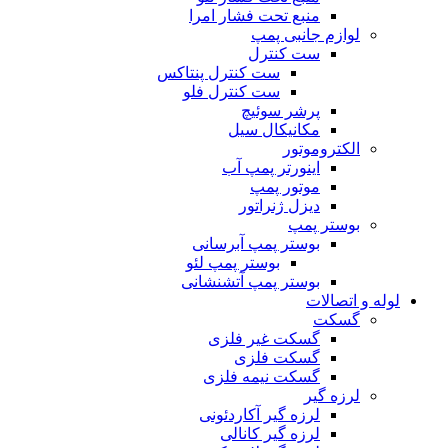
منبع تحت فشار امرا
لوازم جانبی پمپ
ست کنترل
ست کنترل پنتاکس
ست کنترل فلو
پرشر سوئیچ
مکانیکال سیل
الکتروموتور
اینورتر پمپ آب
موتور پمپ
دیزل ژنراتور
بوستر پمپ
بوستر پمپ آبرسانی
بوستر پمپ لئو
بوستر پمپ آتشنشانی
لوله و اتصالات
گسکت
گسکت غیر فلزی
گسکت فلزی
گسکت نیمه فلزی
لرزه گیر
لرزه گیر آکاردئونی
لرزه گیر کانالی