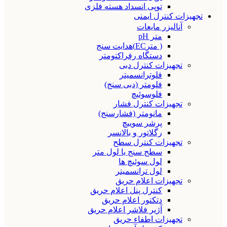
توپی انسداد هسته فلزی
تجهیزات کنترل ایمنی
آنالیزر مایعات
متر pH
( مترEC)هدایت سنج
دستگاه رفراکتومتر
تجهیزات کنترل دبی
فلوترانسمیتر
فلومتر (دبی سنج)
فلوسوئیچ
تجهیزات کنترل فشار
مانومتر (فشارسنج)
پرشر سوییچ
رگلاتور و بالانسر
تجهیزات کنترل سطح
سطح سنج یا لول متر
لول سوئیچ ها
لول ترانسمیتر
تجهیزات اعلام حریق
کنترل پنل اعلام حریق
دتکتور اعلام حریق
آژیر فلاشر اعلام حریق
تجهیزات اطفاء حریق