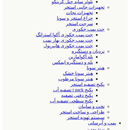
بلوئر ساید چنل گرینکو
تجهیزات جانبی استخر
تجهیزات نجات
چراغ استخر و سونا
سرجت استخر
جت پمپ جکوزی
جت پمپ جکوزی آکوا استرانگ
جت پمپ جکوزی بهار پمپ
جت پمپ جکوزی هایپرپول
نردبان و دستگیره
پله آکوامارین
پله و دستگیره ایمکس
هیتر سونا
هیتر سونا خشک
هیتر سونا مرطوب
پکیج تصفیه استخر
پکیج t pack تصفیه آب
پکیج دفنی تصفیه
پکیج سطحی تصفیه آب
تخت و سایبان
طراحی و ساخت استخر
سیستم تهویه استخر
پمپ و آبرسانی
برند پمپ