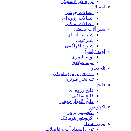
لرزه گیر لاستیکی
اتصالات
اتصالات جوشی
اتصالات رزوه ای
اتصالات ساکتی
شیر آلات صنعتی
شیر پروانه ای
شیر توپی
شیر دیافراگمی
لوله (پایپ)
لوله پلیمری
لوله فولادی
تله بخار
تله بخار ترمودینامیکی
تله بخار فلوتری
فلنج
فلنج رزوه ای
فلنج ساکتی
فلنج گلودار جوشی
اکچویتور
اکچویتور برقی
اکچویتور پنوماتیک
توپی انسداد
توپی انسداد آب و فاضلاب