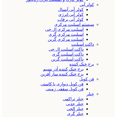
کولر آبی
کولر آبی آبسال
کولر آبی انرژی
کولر آبی برفاب
سیستم اسپلیت مرکزی
اسپلیت مرکزی ال جی
اسپلیت مرکزی گری
اسپلیت مرکزی گرین
داکت اسپلیت
داکت اسپلیت ال جی
داکت اسپلیت گری
داکت اسپلیت گرین
برج خنک کننده
برج خنک کننده آذر نسیم
برج خنک کننده سار آفرین
فن کویل
فن کویل دیواری یا کاستی
فن کویل سقفی زمینی
چیلر
چیلر تراکمی
چیلر جذبی
چیلر الجی
چیلر گری