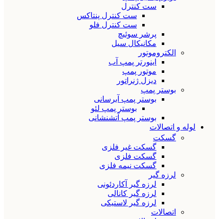
ست کنترل
ست کنترل پنتاکس
ست کنترل فلو
پرشر سوئیچ
مکانیکال سیل
الکتروموتور
اینورتر پمپ آب
موتور پمپ
دیزل ژنراتور
بوستر پمپ
بوستر پمپ آبرسانی
بوستر پمپ لئو
بوستر پمپ آتشنشانی
لوله و اتصالات
گسکت
گسکت غیر فلزی
گسکت فلزی
گسکت نیمه فلزی
لرزه گیر
لرزه گیر آکاردئونی
لرزه گیر کانالی
لرزه گیر لاستیکی
اتصالات