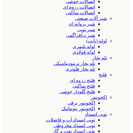
اتصالات جوشی
اتصالات رزوه ای
اتصالات ساکتی
شیر آلات صنعتی
شیر پروانه ای
شیر توپی
شیر دیافراگمی
لوله (پایپ)
لوله پلیمری
لوله فولادی
تله بخار
تله بخار ترمودینامیکی
تله بخار فلوتری
فلنج
فلنج رزوه ای
فلنج ساکتی
فلنج گلودار جوشی
اکچویتور
اکچویتور برقی
اکچویتور پنوماتیک
توپی انسداد
توپی انسداد آب و فاضلاب
توپی انسداد مخروطی
توپی انسداد نفت و گاز