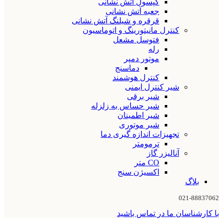
کپسول آتش نشانی
جعبه آتش نشانی
قرقره و شیلنگ آتش نشانی
کنترل مانیتورینگ و اتوماسیون
فتوسل مشعل
رله
موتور دمپر
دماسنج
کنترل هوشمند
شیر کنترل ایمنی
شیر برقی
شیر حساس به زلزله
شیر اطمینان
شیر موتوری
تجهیزات اندازه گیری دما
ترمومتر
آنالیزر گاز
CO متر
اکسیژن سنج
بلاگ
021-88837062
با کارشناسان ما در تماس باشید