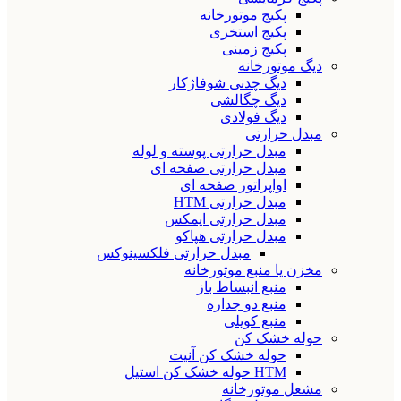
پکیج موتورخانه
پکیج استخری
پکیج زمینی
دیگ موتورخانه
دیگ چدنی شوفاژکار
دیگ چگالشی
دیگ فولادی
مبدل حرارتی
مبدل حرارتی پوسته و لوله
مبدل حرارتی صفحه ای
اواپراتور صفحه ای
مبدل حرارتی HTM
مبدل حرارتی ایمکس
مبدل حرارتی هپاکو
مبدل حرارتی فلکسینوکس
مخزن یا منبع موتورخانه
منبع انبساط باز
منبع دو جداره
منبع کویلی
حوله خشک کن
حوله خشک کن آنیت
HTM حوله خشک کن استیل
مشعل موتورخانه