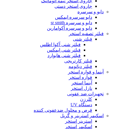
جاروی استخر نیمه اتوماتیک
جاروی استخر دستی
دایو و سرسره
دایو سرسره ایمکس
دایو و سرسره sr smith
دایو و سرسره آکوامارین
فیلتر تصفیه استخر
فیلتر شنی
فیلتر شنی آکوا اطلس
فیلتر شنی ایمکس
فیلتر شنی هایوارد
فیلتر کارتریجی
فیلتر دیاتومه
آبنما و فواره استخر
فواره استخر
آبنما استخر
نازل استخر
تجهیزات ضد عفونی
کلرزن
دستگاه UV
قرص و محلول ضدعفونی کننده
اسکیمر استرینر و گریل
استرینر استخر
اسکیمر استخر