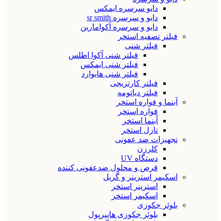
دایو سرسره ایمکس
دایو و سرسره sr smith
دایو و سرسره آکوامارین
فیلتر تصفیه استخر
فیلتر شنی
فیلتر شنی آکوا اطلس
فیلتر شنی ایمکس
فیلتر شنی هایوارد
فیلتر کارتریجی
فیلتر دیاتومه
آبنما و فواره استخر
فواره استخر
آبنما استخر
نازل استخر
تجهیزات ضد عفونی
کلرزن
دستگاه UV
قرص و محلول ضدعفونی کننده
اسکیمر استرینر و گریل
استرینر استخر
اسکیمر استخر
بلوئر جکوزی
بلوئر جکوزی هایپرپول