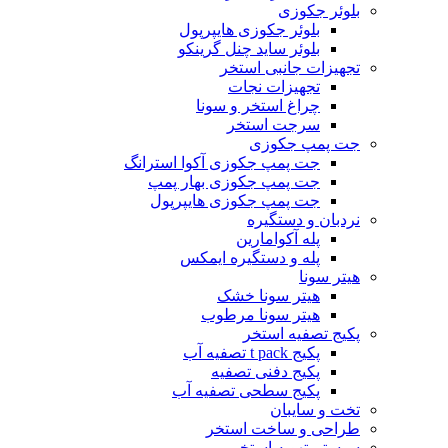
بلوئر جکوزی
بلوئر جکوزی هایپرپول
بلوئر ساید چنل گرینکو
تجهیزات جانبی استخر
تجهیزات نجات
چراغ استخر و سونا
سرجت استخر
جت پمپ جکوزی
جت پمپ جکوزی آکوا استرانگ
جت پمپ جکوزی بهار پمپ
جت پمپ جکوزی هایپرپول
نردبان و دستگیره
پله آکوامارین
پله و دستگیره ایمکس
هیتر سونا
هیتر سونا خشک
هیتر سونا مرطوب
پکیج تصفیه استخر
پکیج t pack تصفیه آب
پکیج دفنی تصفیه
پکیج سطحی تصفیه آب
تخت و سایبان
طراحی و ساخت استخر
سیستم تهویه استخر