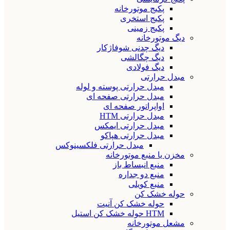
پکیج موتورخانه
پکیج استخری
پکیج زمینی
دیگ موتورخانه
دیگ چدنی شوفاژکار
دیگ چگالشی
دیگ فولادی
مبدل حرارتی
مبدل حرارتی پوسته و لوله
مبدل حرارتی صفحه ای
اواپراتور صفحه ای
مبدل حرارتی HTM
مبدل حرارتی ایمکس
مبدل حرارتی هپاکو
مبدل حرارتی فلکسینوکس
مخزن یا منبع موتورخانه
منبع انبساط باز
منبع دو جداره
منبع کویلی
حوله خشک کن
حوله خشک کن آنیت
HTM حوله خشک کن استیل
مشعل موتورخانه