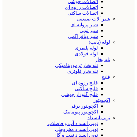
اتصالات جوشی
اتصالات رزوه ای
اتصالات ساکتی
شیر آلات صنعتی
شیر پروانه ای
شیر توپی
شیر دیافراگمی
لوله (پایپ)
لوله پلیمری
لوله فولادی
تله بخار
تله بخار ترمودینامیکی
تله بخار فلوتری
فلنج
فلنج رزوه ای
فلنج ساکتی
فلنج گلودار جوشی
اکچویتور
اکچویتور برقی
اکچویتور پنوماتیک
توپی انسداد
توپی انسداد آب و فاضلاب
توپی انسداد مخروطی
توپی انسداد نفت و گاز