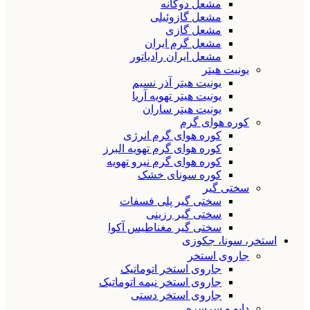
مشعل دوگانه
مشعل گازوئیلی
مشعل گازی
مشعل گرم ایران
مشعل ایران رادیاتور
یونیت هیتر
یونیت هیتر آذر نسیم
یونیت هیتر تهویه آریا
یونیت هیتر ساران
کوره هوای گرم
کوره هوای گرم انرژی
کوره هوای گرم تهویه البرز
کوره هوای گرم نیرو تهویه
کوره سونای خشک
سختی گیر
سختی گیر پلی فسفات
سختی گیر رزینی
سختی گیر مغناطیس آکوا
استخر، سونا، جکوزی
جاروی استخر
جاروی استخر اتوماتیک
جاروی استخر نیمه اتوماتیک
جاروی استخر دستی
دایو و سرسره