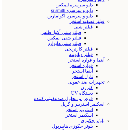
دایو سرسره ایمکس
دایو و سرسره sr smith
دایو و سرسره آکوامارین
فیلتر تصفیه استخر
فیلتر شنی
فیلتر شنی آکوا اطلس
فیلتر شنی ایمکس
فیلتر شنی هایوارد
فیلتر کارتریجی
فیلتر دیاتومه
آبنما و فواره استخر
فواره استخر
آبنما استخر
نازل استخر
تجهیزات ضد عفونی
کلرزن
دستگاه UV
قرص و محلول ضدعفونی کننده
اسکیمر استرینر و گریل
استرینر استخر
اسکیمر استخر
بلوئر جکوزی
بلوئر جکوزی هایپرپول