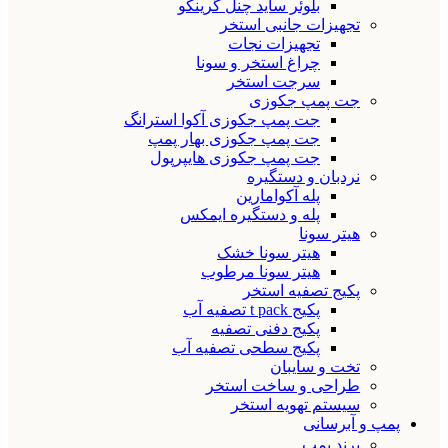
بلوئر ساید چنل گرینکو
تجهیزات جانبی استخر
تجهیزات نجات
چراغ استخر و سونا
سرجت استخر
جت پمپ جکوزی
جت پمپ جکوزی آکوا استرانگ
جت پمپ جکوزی بهار پمپ
جت پمپ جکوزی هایپرپول
نردبان و دستگیره
پله آکوامارین
پله و دستگیره ایمکس
هیتر سونا
هیتر سونا خشک
هیتر سونا مرطوب
پکیج تصفیه استخر
پکیج t pack تصفیه آب
پکیج دفنی تصفیه
پکیج سطحی تصفیه آب
تخت و سایبان
طراحی و ساخت استخر
سیستم تهویه استخر
پمپ و آبرسانی
برند پمپ