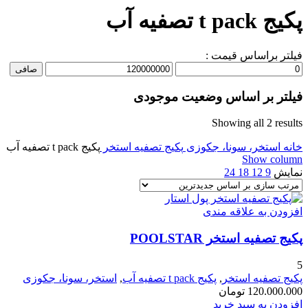
پکیج t pack تصفیه آب
فیلتر براساس قیمت :
حداقل
حداكثر
صافی
قیمت
قيمت
فیلتر بر اساس وضعیت موجودی
Sorted
Showing all 2 results
by
خانه
latest
استخر، سونا، جکوزی
پکیج تصفیه استخر
پکیج t pack تصفیه آب
Show column
نمایش
9
12
18
24
افزودن به علاقه مندی
پکیج تصفیه استخر POOLSTAR
5
پکیج تصفیه استخر
,
پکیج t pack تصفیه آب
,
استخر، سونا، جکوزی
120.000.000
تومان
افزودن به سبد خرید