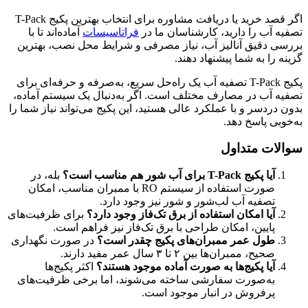
اگر قصد خرید یا دریافت مشاوره برای انتخاب بهترین پکیج T-Pack
تصفیه آب را دارید، کارشناسان ما در
فراتاسیسات
آماده‌اند تا با
بررسی دقیق آنالیز آب، نیاز مصرفی و شرایط محل نصب، بهترین
گزینه را به شما پیشنهاد دهند.
پکیج T-Pack تصفیه آب یک راه‌حل سریع، به‌صرفه و حرفه‌ای برای
تصفیه آب در مصارف مختلف است. اگر به‌دنبال یک سیستم آماده،
بدون دردسر و با عملکرد عالی هستید، این پکیج می‌تواند نیاز شما را
به‌خوبی پاسخ دهد.
سوالات متداول
آیا پکیج T-Pack برای آب شور هم مناسب است؟
بله، در
صورت استفاده از سیستم RO با ممبران مناسب، امکان
تصفیه آب لب‌شور و شور نیز وجود دارد.
آیا امکان استفاده از برق تک‌فاز وجود دارد؟
برای ظرفیت‌های
پایین، امکان طراحی با برق تک‌فاز نیز فراهم است.
طول عمر ممبران‌های پکیج چقدر است؟
در صورت نگهداری
صحیح، ممبران‌ها بین ۲ تا ۳ سال عمر مفید دارند.
آیا پکیج‌ها به صورت آماده موجود هستند؟
اکثر پکیج‌ها
به‌صورت سفارشی ساخته می‌شوند، اما برخی ظرفیت‌های
پرفروش در انبار موجود است.