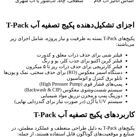
اساس آنالیز آب خام
سطحی، چاه، لب‌شور یا آب شهری
اجزای تشکیل‌دهنده پکیج تصفیه آب T-Pack
پکیج‌های T-Pack بسته به ظرفیت و نیاز پروژه، شامل اجزای زیر
می‌باشند:
فیلتر شنی برای حذف ذرات معلق و کدورت
فیلتر کربن اکتیو برای جذب کلر، بو و رنگ
فیلتر کارتریجی برای حذف ذرات ریز تا ۵ میکرون
دستگاه اسمز معکوس (RO) برای حذف سختی، نمک و یون‌ها
تابلو برق کنترل و اتوماسیون
پمپ‌های فشار قوی (High Pressure Pump)
سیستم شست‌وشوی معکوس (Backwash & CIP)
دوزینگ پمپ و مخزن تزریق مواد شیمیایی
سیستم UV یا اُزُن (در صورت نیاز برای گندزدایی نهایی)
کاربردهای پکیج تصفیه آب T-Pack
پکیج‌های T-Pack به دلیل طراحی منعطف و عملکرد مطمئن، در
صنایع و موقعیت‌های گوناگون قابل استفاده هستند، از جمله: