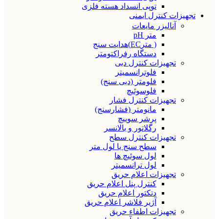
توپی انسداد هسته فلزی
تجهیزات کنترل ایمنی
آنالیزر مایعات
متر pH
( مترEC)هدایت سنج
دستگاه رفراکتومتر
تجهیزات کنترل دبی
فلوترانسمیتر
فلومتر (دبی سنج)
فلوسوئیچ
تجهیزات کنترل فشار
مانومتر (فشارسنج)
پرشر سوییچ
رگلاتور و بالانسر
تجهیزات کنترل سطح
سطح سنج یا لول متر
لول سوئیچ ها
لول ترانسمیتر
تجهیزات اعلام حریق
کنترل پنل اعلام حریق
دتکتور اعلام حریق
آژیر فلاشر اعلام حریق
تجهیزات اطفاء حریق