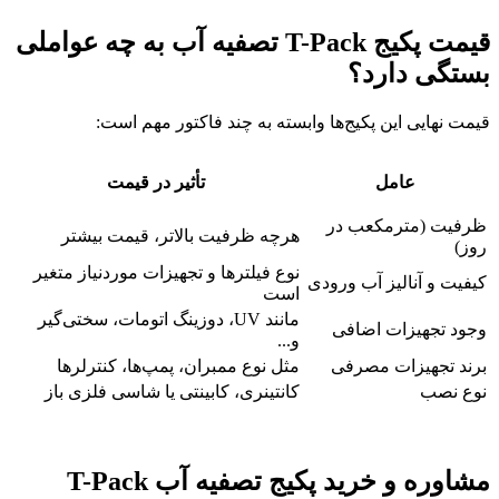
قیمت پکیج T-Pack تصفیه آب به چه عواملی
بستگی دارد؟
قیمت نهایی این پکیج‌ها وابسته به چند فاکتور مهم است:
عامل
تأثیر در قیمت
ظرفیت (مترمکعب در
هرچه ظرفیت بالاتر، قیمت بیشتر
روز)
نوع فیلترها و تجهیزات موردنیاز متغیر
کیفیت و آنالیز آب ورودی
است
مانند UV، دوزینگ اتومات، سختی‌گیر
وجود تجهیزات اضافی
و...
برند تجهیزات مصرفی
مثل نوع ممبران، پمپ‌ها، کنترلرها
نوع نصب
کانتینری، کابینتی یا شاسی فلزی باز
مشاوره و خرید پکیج تصفیه آب T-Pack