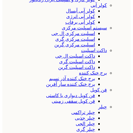
کولر آبی
کولر آبی آبسال
کولر آبی انرژی
کولر آبی برفاب
سیستم اسپلیت مرکزی
اسپلیت مرکزی ال جی
اسپلیت مرکزی گری
اسپلیت مرکزی گرین
داکت اسپلیت
داکت اسپلیت ال جی
داکت اسپلیت گری
داکت اسپلیت گرین
برج خنک کننده
برج خنک کننده آذر نسیم
برج خنک کننده سار آفرین
فن کویل
فن کویل دیواری یا کاستی
فن کویل سقفی زمینی
چیلر
چیلر تراکمی
چیلر جذبی
چیلر الجی
چیلر گری