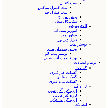
ست کنترل
ست کنترل پنتاکس
ست کنترل فلو
پرشر سوئیچ
مکانیکال سیل
الکتروموتور
اینورتر پمپ آب
موتور پمپ
دیزل ژنراتور
بوستر پمپ
بوستر پمپ آبرسانی
بوستر پمپ لئو
بوستر پمپ آتشنشانی
لوله و اتصالات
گسکت
گسکت غیر فلزی
گسکت فلزی
گسکت نیمه فلزی
لرزه گیر
لرزه گیر آکاردئونی
لرزه گیر کانالی
لرزه گیر لاستیکی
اتصالات