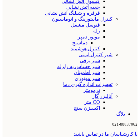
کپسول آتش نشانی
جعبه آتش نشانی
قرقره و شیلنگ آتش نشانی
کنترل مانیتورینگ و اتوماسیون
فتوسل مشعل
رله
موتور دمپر
دماسنج
کنترل هوشمند
شیر کنترل ایمنی
شیر برقی
شیر حساس به زلزله
شیر اطمینان
شیر موتوری
تجهیزات اندازه گیری دما
ترمومتر
آنالیزر گاز
CO متر
اکسیژن سنج
بلاگ
021-88837062
با کارشناسان ما در تماس باشید