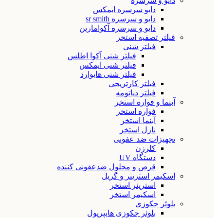
دایو و سرسره
دایو سرسره ایمکس
دایو و سرسره sr smith
دایو و سرسره آکوامارین
فیلتر تصفیه استخر
فیلتر شنی
فیلتر شنی آکوا اطلس
فیلتر شنی ایمکس
فیلتر شنی هایوارد
فیلتر کارتریجی
فیلتر دیاتومه
آبنما و فواره استخر
فواره استخر
آبنما استخر
نازل استخر
تجهیزات ضد عفونی
کلرزن
دستگاه UV
قرص و محلول ضدعفونی کننده
اسکیمر استرینر و گریل
استرینر استخر
اسکیمر استخر
بلوئر جکوزی
بلوئر جکوزی هایپرپول