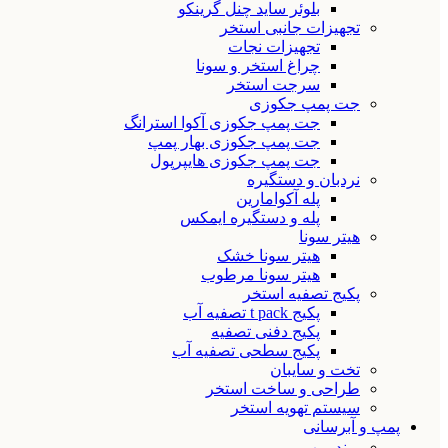
بلوئر ساید چنل گرینکو
تجهیزات جانبی استخر
تجهیزات نجات
چراغ استخر و سونا
سرجت استخر
جت پمپ جکوزی
جت پمپ جکوزی آکوا استرانگ
جت پمپ جکوزی بهار پمپ
جت پمپ جکوزی هایپرپول
نردبان و دستگیره
پله آکوامارین
پله و دستگیره ایمکس
هیتر سونا
هیتر سونا خشک
هیتر سونا مرطوب
پکیج تصفیه استخر
پکیج t pack تصفیه آب
پکیج دفنی تصفیه
پکیج سطحی تصفیه آب
تخت و سایبان
طراحی و ساخت استخر
سیستم تهویه استخر
پمپ و آبرسانی
برند پمپ