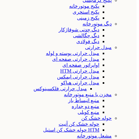
پکیج گرمایشی
پکیج موتورخانه
پکیج استخری
پکیج زمینی
دیگ موتورخانه
دیگ چدنی شوفاژکار
دیگ چگالشی
دیگ فولادی
مبدل حرارتی
مبدل حرارتی پوسته و لوله
مبدل حرارتی صفحه ای
اواپراتور صفحه ای
مبدل حرارتی HTM
مبدل حرارتی ایمکس
مبدل حرارتی هپاکو
مبدل حرارتی فلکسینوکس
مخزن یا منبع موتورخانه
منبع انبساط باز
منبع دو جداره
منبع کویلی
حوله خشک کن
حوله خشک کن آنیت
HTM حوله خشک کن استیل
مشعل موتورخانه