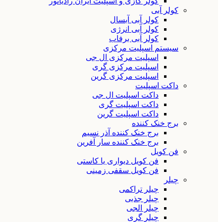
کولر گازی و اسپلیت ایران رادیاتور
کولر آبی
کولر آبی آبسال
کولر آبی انرژی
کولر آبی برفاب
سیستم اسپلیت مرکزی
اسپلیت مرکزی ال جی
اسپلیت مرکزی گری
اسپلیت مرکزی گرین
داکت اسپلیت
داکت اسپلیت ال جی
داکت اسپلیت گری
داکت اسپلیت گرین
برج خنک کننده
برج خنک کننده آذر نسیم
برج خنک کننده سار آفرین
فن کویل
فن کویل دیواری یا کاستی
فن کویل سقفی زمینی
چیلر
چیلر تراکمی
چیلر جذبی
چیلر الجی
چیلر گری