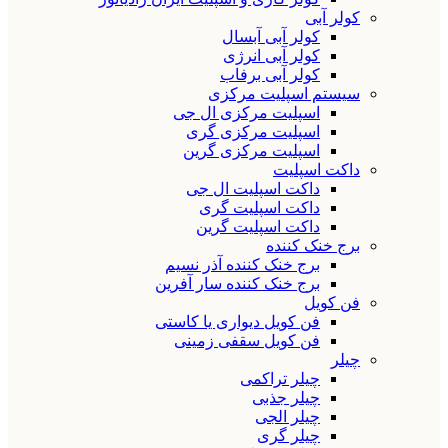
کولر آبی
کولر آبی آبسال
کولر آبی انرژی
کولر آبی برفاب
سیستم اسپلیت مرکزی
اسپلیت مرکزی ال جی
اسپلیت مرکزی گری
اسپلیت مرکزی گرین
داکت اسپلیت
داکت اسپلیت ال جی
داکت اسپلیت گری
داکت اسپلیت گرین
برج خنک کننده
برج خنک کننده آذر نسیم
برج خنک کننده سار آفرین
فن کویل
فن کویل دیواری یا کاستی
فن کویل سقفی زمینی
چیلر
چیلر تراکمی
چیلر جذبی
چیلر الجی
چیلر گری