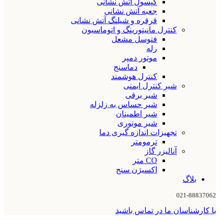
کپسول آتش نشانی
جعبه آتش نشانی
قرقره و شیلنگ آتش نشانی
کنترل مانیتورینگ و اتوماسیون
فتوسل مشعل
رله
موتور دمپر
دماسنج
کنترل هوشمند
شیر کنترل ایمنی
شیر برقی
شیر حساس به زلزله
شیر اطمینان
شیر موتوری
تجهیزات اندازه گیری دما
ترمومتر
آنالیزر گاز
CO متر
اکسیژن سنج
بلاگ
021-88837062
با کارشناسان ما در تماس باشید