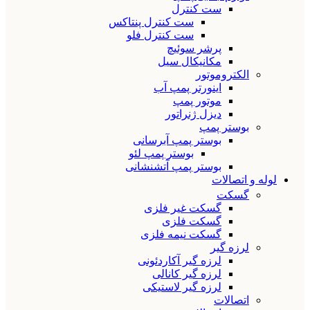
ست کنترل
ست کنترل پنتاکس
ست کنترل فلو
پرشر سوئیچ
مکانیکال سیل
الکتروموتور
اینورتر پمپ آب
موتور پمپ
دیزل ژنراتور
بوستر پمپ
بوستر پمپ آبرسانی
بوستر پمپ لئو
بوستر پمپ آتشنشانی
لوله و اتصالات
گسکت
گسکت غیر فلزی
گسکت فلزی
گسکت نیمه فلزی
لرزه گیر
لرزه گیر آکاردئونی
لرزه گیر کانالی
لرزه گیر لاستیکی
اتصالات