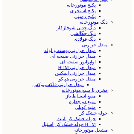
پکیج موتورخانه
پکیج استخری
پکیج زمینی
دیگ موتورخانه
دیگ چدنی شوفاژکار
دیگ چگالشی
دیگ فولادی
مبدل حرارتی
مبدل حرارتی پوسته و لوله
مبدل حرارتی صفحه ای
اواپراتور صفحه ای
مبدل حرارتی HTM
مبدل حرارتی ایمکس
مبدل حرارتی هپاکو
مبدل حرارتی فلکسینوکس
مخزن یا منبع موتورخانه
منبع انبساط باز
منبع دو جداره
منبع کویلی
حوله خشک کن
حوله خشک کن آنیت
HTM حوله خشک کن استیل
مشعل موتورخانه