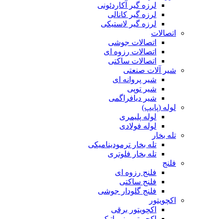
لرزه گیر آکاردئونی
لرزه گیر کانالی
لرزه گیر لاستیکی
اتصالات
اتصالات جوشی
اتصالات رزوه ای
اتصالات ساکتی
شیر آلات صنعتی
شیر پروانه ای
شیر توپی
شیر دیافراگمی
لوله (پایپ)
لوله پلیمری
لوله فولادی
تله بخار
تله بخار ترمودینامیکی
تله بخار فلوتری
فلنج
فلنج رزوه ای
فلنج ساکتی
فلنج گلودار جوشی
اکچویتور
اکچویتور برقی
اکچویتور پنوماتیک