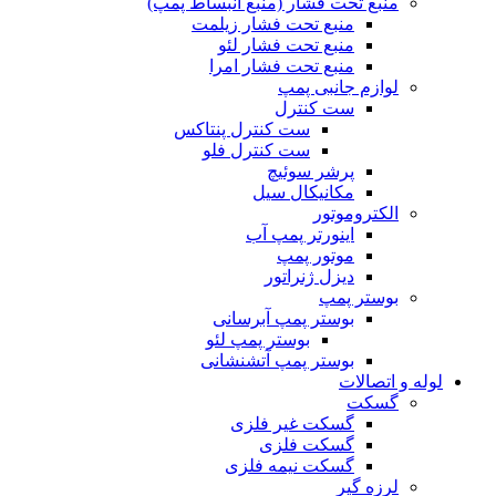
منبع تحت فشار (منبع انبساط پمپ)
منبع تحت فشار زیلمت
منبع تحت فشار لئو
منبع تحت فشار امرا
لوازم جانبی پمپ
ست کنترل
ست کنترل پنتاکس
ست کنترل فلو
پرشر سوئیچ
مکانیکال سیل
الکتروموتور
اینورتر پمپ آب
موتور پمپ
دیزل ژنراتور
بوستر پمپ
بوستر پمپ آبرسانی
بوستر پمپ لئو
بوستر پمپ آتشنشانی
لوله و اتصالات
گسکت
گسکت غیر فلزی
گسکت فلزی
گسکت نیمه فلزی
لرزه گیر