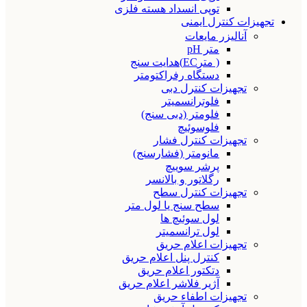
توپی انسداد هسته فلزی
تجهیزات کنترل ایمنی
آنالیزر مایعات
متر pH
( مترEC)هدایت سنج
دستگاه رفراکتومتر
تجهیزات کنترل دبی
فلوترانسمیتر
فلومتر (دبی سنج)
فلوسوئیچ
تجهیزات کنترل فشار
مانومتر (فشارسنج)
پرشر سوییچ
رگلاتور و بالانسر
تجهیزات کنترل سطح
سطح سنج یا لول متر
لول سوئیچ ها
لول ترانسمیتر
تجهیزات اعلام حریق
کنترل پنل اعلام حریق
دتکتور اعلام حریق
آژیر فلاشر اعلام حریق
تجهیزات اطفاء حریق