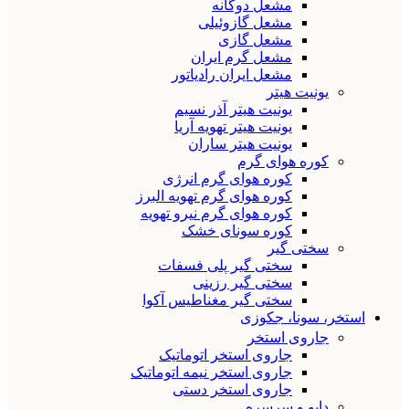
مشعل دوگانه
مشعل گازوئیلی
مشعل گازی
مشعل گرم ایران
مشعل ایران رادیاتور
یونیت هیتر
یونیت هیتر آذر نسیم
یونیت هیتر تهویه آریا
یونیت هیتر ساران
کوره هوای گرم
کوره هوای گرم انرژی
کوره هوای گرم تهویه البرز
کوره هوای گرم نیرو تهویه
کوره سونای خشک
سختی گیر
سختی گیر پلی فسفات
سختی گیر رزینی
سختی گیر مغناطیس آکوا
استخر، سونا، جکوزی
جاروی استخر
جاروی استخر اتوماتیک
جاروی استخر نیمه اتوماتیک
جاروی استخر دستی
دایو و سرسره