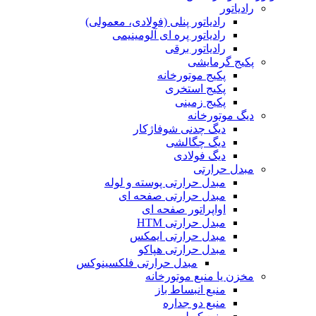
رادیاتور
رادیاتور پنلی (فولادی، معمولی)
رادیاتور پره ای آلومینیمی
رادیاتور برقی
پکیج گرمایشی
پکیج موتورخانه
پکیج استخری
پکیج زمینی
دیگ موتورخانه
دیگ چدنی شوفاژکار
دیگ چگالشی
دیگ فولادی
مبدل حرارتی
مبدل حرارتی پوسته و لوله
مبدل حرارتی صفحه ای
اواپراتور صفحه ای
مبدل حرارتی HTM
مبدل حرارتی ایمکس
مبدل حرارتی هپاکو
مبدل حرارتی فلکسینوکس
مخزن یا منبع موتورخانه
منبع انبساط باز
منبع دو جداره