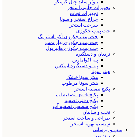
بلوئر ساید چنل گرینکو
تجهیزات جانبی استخر
تجهیزات نجات
چراغ استخر و سونا
سرجت استخر
جت پمپ جکوزی
جت پمپ جکوزی آکوا استرانگ
جت پمپ جکوزی بهار پمپ
جت پمپ جکوزی هایپرپول
نردبان و دستگیره
پله آکوامارین
پله و دستگیره ایمکس
هیتر سونا
هیتر سونا خشک
هیتر سونا مرطوب
پکیج تصفیه استخر
پکیج t pack تصفیه آب
پکیج دفنی تصفیه
پکیج سطحی تصفیه آب
تخت و سایبان
طراحی و ساخت استخر
سیستم تهویه استخر
پمپ و آبرسانی
برند پمپ