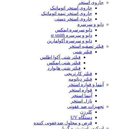
جاروی استخر
جاروی استخر اتوماتیک
جاروی استخر نیمه اتوماتیک
جاروی استخر دستی
دایو و سرسره
دایو سرسره ایمکس
دایو و سرسره sr smith
دایو و سرسره آکوامارین
فیلتر تصفیه استخر
فیلتر شنی
فیلتر شنی آکوا اطلس
فیلتر شنی ایمکس
فیلتر شنی هایوارد
فیلتر کارتریجی
فیلتر دیاتومه
آبنما و فواره استخر
فواره استخر
آبنما استخر
نازل استخر
تجهیزات ضد عفونی
کلرزن
دستگاه UV
قرص و محلول ضدعفونی کننده
اسکیمر استرینر و گریل