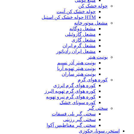
منبع کویلی
حوله خشک کن
حوله خشک کن آنیت
HTM حوله خشک کن استیل
مشعل موتورخانه
مشعل دوگانه
مشعل گازوئیلی
مشعل گازی
مشعل گرم ایران
مشعل ایران رادیاتور
یونیت هیتر
یونیت هیتر آذر نسیم
یونیت هیتر تهویه آریا
یونیت هیتر ساران
کوره هوای گرم
کوره هوای گرم انرژی
کوره هوای گرم تهویه البرز
کوره هوای گرم نیرو تهویه
کوره سونای خشک
سختی گیر
سختی گیر پلی فسفات
سختی گیر رزینی
سختی گیر مغناطیس آکوا
استخر، سونا، جکوزی