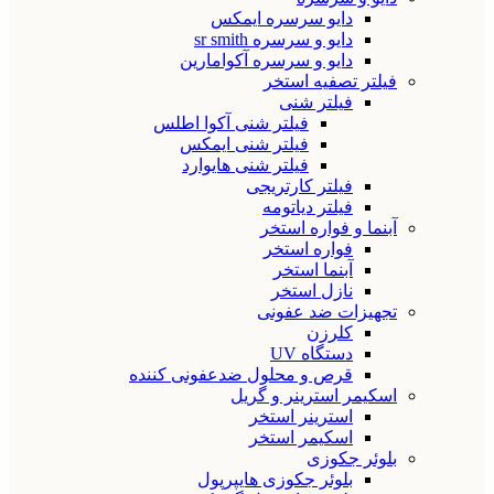
دایو سرسره ایمکس
دایو و سرسره sr smith
دایو و سرسره آکوامارین
فیلتر تصفیه استخر
فیلتر شنی
فیلتر شنی آکوا اطلس
فیلتر شنی ایمکس
فیلتر شنی هایوارد
فیلتر کارتریجی
فیلتر دیاتومه
آبنما و فواره استخر
فواره استخر
آبنما استخر
نازل استخر
تجهیزات ضد عفونی
کلرزن
دستگاه UV
قرص و محلول ضدعفونی کننده
اسکیمر استرینر و گریل
استرینر استخر
اسکیمر استخر
بلوئر جکوزی
بلوئر جکوزی هایپرپول