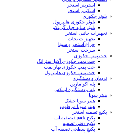
استرینر استخر
اسکیمر استخر
بلوئر جکوزی
بلوئر جکوزی هایپرپول
بلوئر ساید چنل گرینکو
تجهیزات جانبی استخر
تجهیزات نجات
چراغ استخر و سونا
سرجت استخر
جت پمپ جکوزی
جت پمپ جکوزی آکوا استرانگ
جت پمپ جکوزی بهار پمپ
جت پمپ جکوزی هایپرپول
نردبان و دستگیره
پله آکوامارین
پله و دستگیره ایمکس
هیتر سونا
هیتر سونا خشک
هیتر سونا مرطوب
پکیج تصفیه استخر
پکیج t pack تصفیه آب
پکیج دفنی تصفیه
پکیج سطحی تصفیه آب