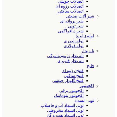
اتصالات جوشی
اتصالات رزوه ای
اتصالات ساکتی
شیر آلات صنعتی
شیر پروانه ای
شیر توپی
شیر دیافراگمی
لوله (پایپ)
لوله پلیمری
لوله فولادی
تله بخار
تله بخار ترمودینامیکی
تله بخار فلوتری
فلنج
فلنج رزوه ای
فلنج ساکتی
فلنج گلودار جوشی
اکچویتور
اکچویتور برقی
اکچویتور پنوماتیک
توپی انسداد
توپی انسداد آب و فاضلاب
توپی انسداد مخروطی
توپی انسداد نفت و گاز