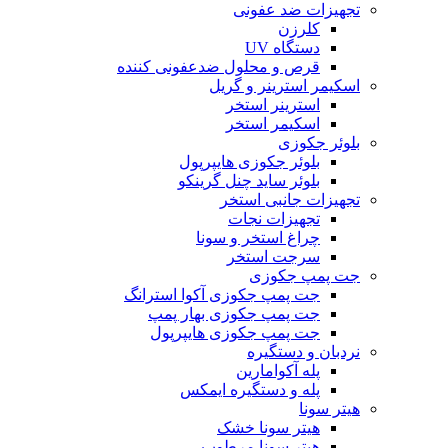
تجهیزات ضد عفونی
کلرزن
دستگاه UV
قرص و محلول ضدعفونی کننده
اسکیمر استرینر و گریل
استرینر استخر
اسکیمر استخر
بلوئر جکوزی
بلوئر جکوزی هایپرپول
بلوئر ساید چنل گرینکو
تجهیزات جانبی استخر
تجهیزات نجات
چراغ استخر و سونا
سرجت استخر
جت پمپ جکوزی
جت پمپ جکوزی آکوا استرانگ
جت پمپ جکوزی بهار پمپ
جت پمپ جکوزی هایپرپول
نردبان و دستگیره
پله آکوامارین
پله و دستگیره ایمکس
هیتر سونا
هیتر سونا خشک
هیتر سونا مرطوب