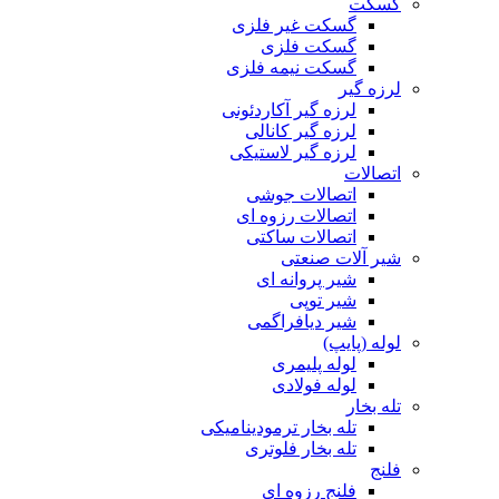
گسکت
گسکت غیر فلزی
گسکت فلزی
گسکت نیمه فلزی
لرزه گیر
لرزه گیر آکاردئونی
لرزه گیر کانالی
لرزه گیر لاستیکی
اتصالات
اتصالات جوشی
اتصالات رزوه ای
اتصالات ساکتی
شیر آلات صنعتی
شیر پروانه ای
شیر توپی
شیر دیافراگمی
لوله (پایپ)
لوله پلیمری
لوله فولادی
تله بخار
تله بخار ترمودینامیکی
تله بخار فلوتری
فلنج
فلنج رزوه ای