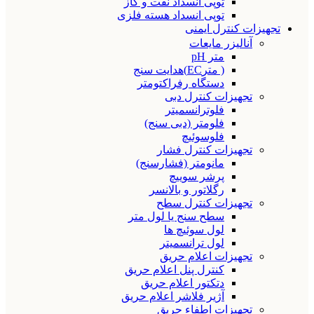
توپی انسداد نفت و گاز
توپی انسداد هسته فلزی
تجهیزات کنترل ایمنی
آنالیزر مایعات
متر pH
( مترEC)هدایت سنج
دستگاه رفراکتومتر
تجهیزات کنترل دبی
فلوترانسمیتر
فلومتر (دبی سنج)
فلوسوئیچ
تجهیزات کنترل فشار
مانومتر (فشارسنج)
پرشر سوییچ
رگلاتور و بالانسر
تجهیزات کنترل سطح
سطح سنج یا لول متر
لول سوئیچ ها
لول ترانسمیتر
تجهیزات اعلام حریق
کنترل پنل اعلام حریق
دتکتور اعلام حریق
آژیر فلاشر اعلام حریق
تجهیزات اطفاء حریق