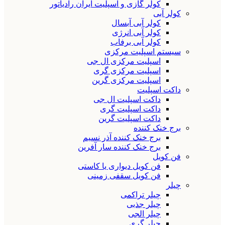
کولر گازی و اسپلیت ایران رادیاتور
کولر آبی
کولر آبی آبسال
کولر آبی انرژی
کولر آبی برفاب
سیستم اسپلیت مرکزی
اسپلیت مرکزی ال جی
اسپلیت مرکزی گری
اسپلیت مرکزی گرین
داکت اسپلیت
داکت اسپلیت ال جی
داکت اسپلیت گری
داکت اسپلیت گرین
برج خنک کننده
برج خنک کننده آذر نسیم
برج خنک کننده سار آفرین
فن کویل
فن کویل دیواری یا کاستی
فن کویل سقفی زمینی
چیلر
چیلر تراکمی
چیلر جذبی
چیلر الجی
چیلر گری