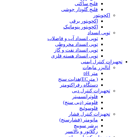
فلنج ساکتی
فلنج گلودار جوشی
اکچویتور
اکچویتور برقی
اکچویتور پنوماتیک
توپی انسداد
توپی انسداد آب و فاضلاب
توپی انسداد مخروطی
توپی انسداد نفت و گاز
توپی انسداد هسته فلزی
تجهیزات کنترل ایمنی
آنالیزر مایعات
متر pH
( مترEC)هدایت سنج
دستگاه رفراکتومتر
تجهیزات کنترل دبی
فلوترانسمیتر
فلومتر (دبی سنج)
فلوسوئیچ
تجهیزات کنترل فشار
مانومتر (فشارسنج)
پرشر سوییچ
رگلاتور و بالانسر