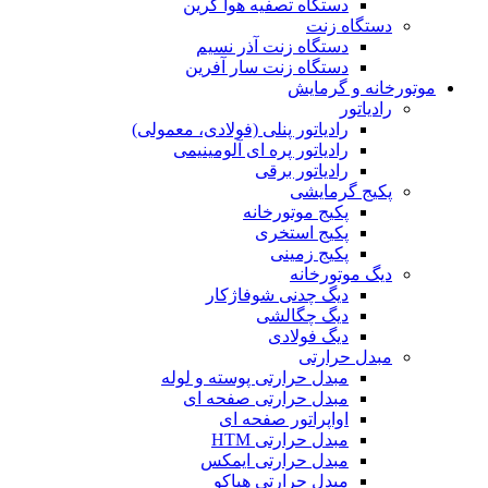
دستگاه تصفیه هوا گرین
دستگاه زنت
دستگاه زنت آذر نسیم
دستگاه زنت سار آفرین
موتورخانه و گرمایش
رادیاتور
رادیاتور پنلی (فولادی، معمولی)
رادیاتور پره ای آلومینیمی
رادیاتور برقی
پکیج گرمایشی
پکیج موتورخانه
پکیج استخری
پکیج زمینی
دیگ موتورخانه
دیگ چدنی شوفاژکار
دیگ چگالشی
دیگ فولادی
مبدل حرارتی
مبدل حرارتی پوسته و لوله
مبدل حرارتی صفحه ای
اواپراتور صفحه ای
مبدل حرارتی HTM
مبدل حرارتی ایمکس
مبدل حرارتی هپاکو