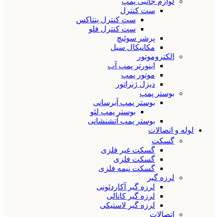
لوازم جانبی پمپ
ست کنترل
ست کنترل پنتاکس
ست کنترل فلو
پرشر سوئیچ
مکانیکال سیل
الکتروموتور
اینورتر پمپ آب
موتور پمپ
دیزل ژنراتور
بوستر پمپ
بوستر پمپ آبرسانی
بوستر پمپ لئو
بوستر پمپ آتشنشانی
لوله و اتصالات
گسکت
گسکت غیر فلزی
گسکت فلزی
گسکت نیمه فلزی
لرزه گیر
لرزه گیر آکاردئونی
لرزه گیر کانالی
لرزه گیر لاستیکی
اتصالات