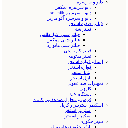
دایو و سرسره
دایو سرسره ایمکس
دایو و سرسره sr smith
دایو و سرسره آکوامارین
فیلتر تصفیه استخر
فیلتر شنی
فیلتر شنی آکوا اطلس
فیلتر شنی ایمکس
فیلتر شنی هایوارد
فیلتر کارتریجی
فیلتر دیاتومه
آبنما و فواره استخر
فواره استخر
آبنما استخر
نازل استخر
تجهیزات ضد عفونی
کلرزن
دستگاه UV
قرص و محلول ضدعفونی کننده
اسکیمر استرینر و گریل
استرینر استخر
اسکیمر استخر
بلوئر جکوزی
بلوئر جکوزی هایپرپول