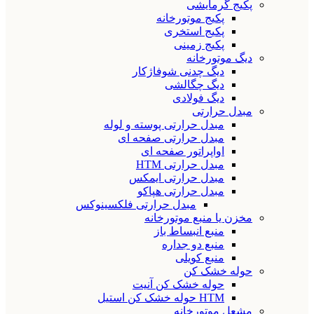
پکیج گرمایشی
پکیج موتورخانه
پکیج استخری
پکیج زمینی
دیگ موتورخانه
دیگ چدنی شوفاژکار
دیگ چگالشی
دیگ فولادی
مبدل حرارتی
مبدل حرارتی پوسته و لوله
مبدل حرارتی صفحه ای
اواپراتور صفحه ای
مبدل حرارتی HTM
مبدل حرارتی ایمکس
مبدل حرارتی هپاکو
مبدل حرارتی فلکسینوکس
مخزن یا منبع موتورخانه
منبع انبساط باز
منبع دو جداره
منبع کویلی
حوله خشک کن
حوله خشک کن آنیت
HTM حوله خشک کن استیل
مشعل موتورخانه