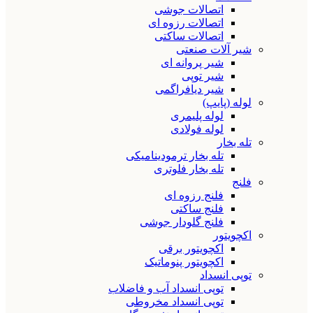
اتصالات جوشی
اتصالات رزوه ای
اتصالات ساکتی
شیر آلات صنعتی
شیر پروانه ای
شیر توپی
شیر دیافراگمی
لوله (پایپ)
لوله پلیمری
لوله فولادی
تله بخار
تله بخار ترمودینامیکی
تله بخار فلوتری
فلنج
فلنج رزوه ای
فلنج ساکتی
فلنج گلودار جوشی
اکچویتور
اکچویتور برقی
اکچویتور پنوماتیک
توپی انسداد
توپی انسداد آب و فاضلاب
توپی انسداد مخروطی