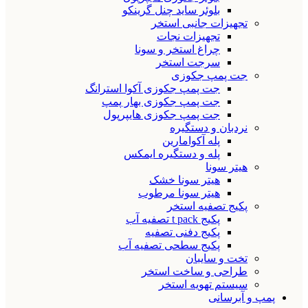
بلوئر ساید چنل گرینکو
تجهیزات جانبی استخر
تجهیزات نجات
چراغ استخر و سونا
سرجت استخر
جت پمپ جکوزی
جت پمپ جکوزی آکوا استرانگ
جت پمپ جکوزی بهار پمپ
جت پمپ جکوزی هایپرپول
نردبان و دستگیره
پله آکوامارین
پله و دستگیره ایمکس
هیتر سونا
هیتر سونا خشک
هیتر سونا مرطوب
پکیج تصفیه استخر
پکیج t pack تصفیه آب
پکیج دفنی تصفیه
پکیج سطحی تصفیه آب
تخت و سایبان
طراحی و ساخت استخر
سیستم تهویه استخر
پمپ و آبرسانی