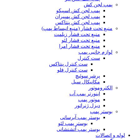
پمپ لجن کش
پمپ لجن کش اسپیکو
پمپ لجن کش پمپیران
پمپ لجن کش پنتاکس
منبع تحت فشار (منبع انبساط پمپ)
منبع تحت فشار زیلمت
منبع تحت فشار لئو
منبع تحت فشار امرا
لوازم جانبی پمپ
ست کنترل
ست کنترل پنتاکس
ست کنترل فلو
پرشر سوئیچ
مکانیکال سیل
الکتروموتور
اینورتر پمپ آب
موتور پمپ
دیزل ژنراتور
بوستر پمپ
بوستر پمپ آبرسانی
بوستر پمپ لئو
بوستر پمپ آتشنشانی
لوله و اتصالات