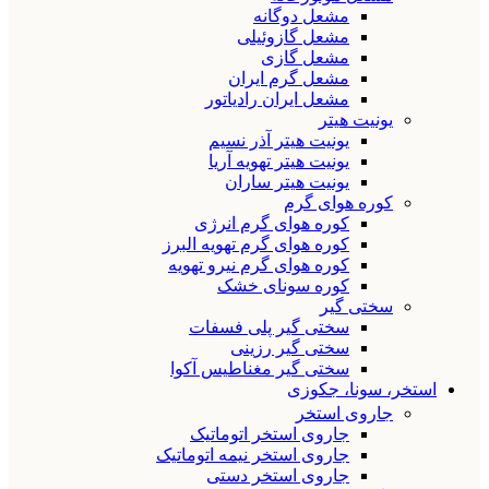
مشعل دوگانه
مشعل گازوئیلی
مشعل گازی
مشعل گرم ایران
مشعل ایران رادیاتور
یونیت هیتر
یونیت هیتر آذر نسیم
یونیت هیتر تهویه آریا
یونیت هیتر ساران
کوره هوای گرم
کوره هوای گرم انرژی
کوره هوای گرم تهویه البرز
کوره هوای گرم نیرو تهویه
کوره سونای خشک
سختی گیر
سختی گیر پلی فسفات
سختی گیر رزینی
سختی گیر مغناطیس آکوا
استخر، سونا، جکوزی
جاروی استخر
جاروی استخر اتوماتیک
جاروی استخر نیمه اتوماتیک
جاروی استخر دستی