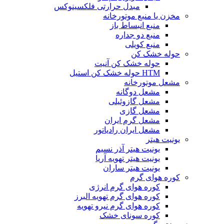
مبدل حرارتی فلکسینوکس
مخزن یا منبع موتورخانه
منبع انبساط باز
منبع دو جداره
منبع کویلی
حوله خشک کن
حوله خشک کن آنیت
HTM حوله خشک کن استیل
مشعل موتورخانه
مشعل دوگانه
مشعل گازوئیلی
مشعل گازی
مشعل گرم ایران
مشعل ایران رادیاتور
یونیت هیتر
یونیت هیتر آذر نسیم
یونیت هیتر تهویه آریا
یونیت هیتر ساران
کوره هوای گرم
کوره هوای گرم انرژی
کوره هوای گرم تهویه البرز
کوره هوای گرم نیرو تهویه
کوره سونای خشک