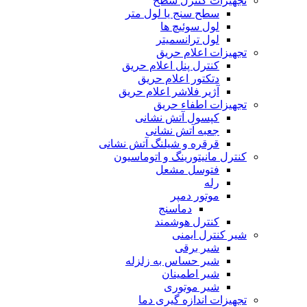
تجهیزات کنترل سطح
سطح سنج یا لول متر
لول سوئیچ ها
لول ترانسمیتر
تجهیزات اعلام حریق
کنترل پنل اعلام حریق
دتکتور اعلام حریق
آژیر فلاشر اعلام حریق
تجهیزات اطفاء حریق
کپسول آتش نشانی
جعبه آتش نشانی
قرقره و شیلنگ آتش نشانی
کنترل مانیتورینگ و اتوماسیون
فتوسل مشعل
رله
موتور دمپر
دماسنج
کنترل هوشمند
شیر کنترل ایمنی
شیر برقی
شیر حساس به زلزله
شیر اطمینان
شیر موتوری
تجهیزات اندازه گیری دما