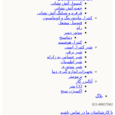
کپسول آتش نشانی
جعبه آتش نشانی
قرقره و شیلنگ آتش نشانی
کنترل مانیتورینگ و اتوماسیون
فتوسل مشعل
رله
موتور دمپر
دماسنج
کنترل هوشمند
شیر کنترل ایمنی
شیر برقی
شیر حساس به زلزله
شیر اطمینان
شیر موتوری
تجهیزات اندازه گیری دما
ترمومتر
آنالیزر گاز
CO متر
اکسیژن سنج
بلاگ
021-88837062
با کارشناسان ما در تماس باشید