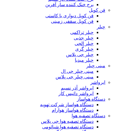
برج خنک کننده سار آفرین
فن کویل
فن کویل دیواری یا کاستی
فن کویل سقفی زمینی
چیلر
چیلر تراکمی
چیلر جذبی
چیلر الجی
چیلر گری
چیلر جی پلاس
چیلر میدیا
مینی چیلر
مینی چیلر جی ال
مینی چیلر جی پلاس
ایرواشر
ایرواشر آذر نسیم
ایرواشر داتیس کار
دستگاه هواساز
دستگاه هواساز شرکت تهویه
دستگاه هواساز هوارام
دستگاه تصفیه هوا
دستگاه تصفیه هوا جی پلاس
دستگاه تصفیه هوا شیائومی