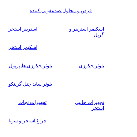
قرص و محلول ضدعفونی کننده
اسکیمر استرینر و
استرینر استخر
گریل
اسکیمر استخر
بلوئر جکوزی
بلوئر جکوزی هایپرپول
بلوئر ساید چنل گرینکو
تجهیزات جانبی
تجهیزات نجات
استخر
چراغ استخر و سونا