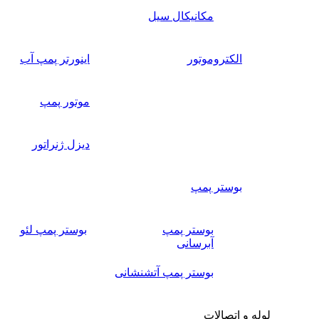
مکانیکال سیل
الکتروموتور
اینورتر پمپ آب
موتور پمپ
دیزل ژنراتور
بوستر پمپ
بوستر پمپ
بوستر پمپ لئو
آبرسانی
بوستر پمپ آتشنشانی
لوله و اتصالات