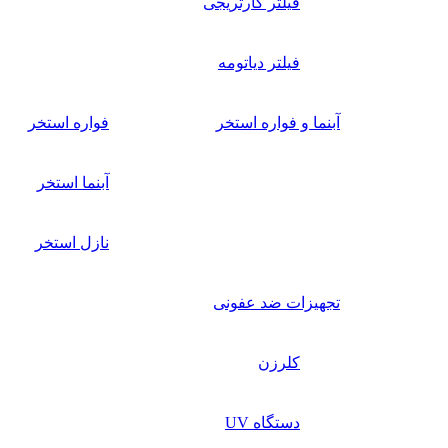
فیلتر کارتریجی
فیلتر دیاتومه
آبنما و فواره استخر
فواره استخر
آبنما استخر
نازل استخر
تجهیزات ضد عفونی
کلرزن
دستگاه UV