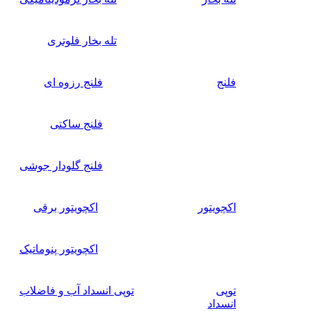
تله بخار فلوتری
فلنج
فلنج رزوه ای
فلنج ساکتی
فلنج گلودار جوشی
اکچویتور
اکچویتور برقی
اکچویتور پنوماتیک
توپی
توپی انسداد آب و فاضلاب
انسداد