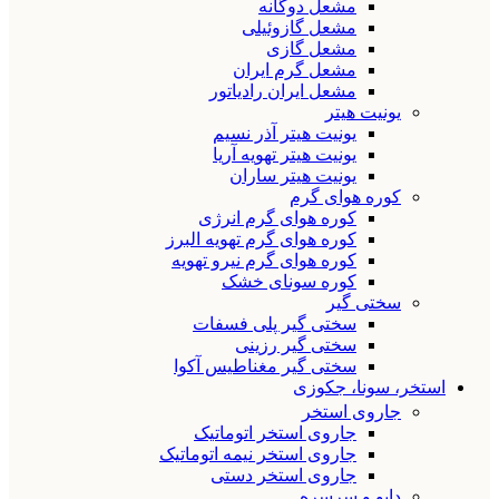
مشعل دوگانه
مشعل گازوئیلی
مشعل گازی
مشعل گرم ایران
مشعل ایران رادیاتور
یونیت هیتر
یونیت هیتر آذر نسیم
یونیت هیتر تهویه آریا
یونیت هیتر ساران
کوره هوای گرم
کوره هوای گرم انرژی
کوره هوای گرم تهویه البرز
کوره هوای گرم نیرو تهویه
کوره سونای خشک
سختی گیر
سختی گیر پلی فسفات
سختی گیر رزینی
سختی گیر مغناطیس آکوا
استخر، سونا، جکوزی
جاروی استخر
جاروی استخر اتوماتیک
جاروی استخر نیمه اتوماتیک
جاروی استخر دستی
دایو و سرسره