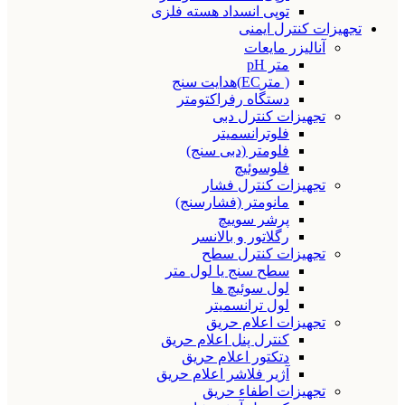
توپی انسداد هسته فلزی
تجهیزات کنترل ایمنی
آنالیزر مایعات
متر pH
( مترEC)هدایت سنج
دستگاه رفراکتومتر
تجهیزات کنترل دبی
فلوترانسمیتر
فلومتر (دبی سنج)
فلوسوئیچ
تجهیزات کنترل فشار
مانومتر (فشارسنج)
پرشر سوییچ
رگلاتور و بالانسر
تجهیزات کنترل سطح
سطح سنج یا لول متر
لول سوئیچ ها
لول ترانسمیتر
تجهیزات اعلام حریق
کنترل پنل اعلام حریق
دتکتور اعلام حریق
آژیر فلاشر اعلام حریق
تجهیزات اطفاء حریق