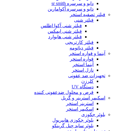
دایو و سرسره sr smith
دایو و سرسره آکوامارین
فیلتر تصفیه استخر
فیلتر شنی
فیلتر شنی آکوا اطلس
فیلتر شنی ایمکس
فیلتر شنی هایوارد
فیلتر کارتریجی
فیلتر دیاتومه
آبنما و فواره استخر
فواره استخر
آبنما استخر
نازل استخر
تجهیزات ضد عفونی
کلرزن
دستگاه UV
قرص و محلول ضدعفونی کننده
اسکیمر استرینر و گریل
استرینر استخر
اسکیمر استخر
بلوئر جکوزی
بلوئر جکوزی هایپرپول
بلوئر ساید چنل گرینکو