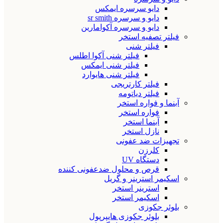
دایو سرسره ایمکس
دایو و سرسره sr smith
دایو و سرسره آکوامارین
فیلتر تصفیه استخر
فیلتر شنی
فیلتر شنی آکوا اطلس
فیلتر شنی ایمکس
فیلتر شنی هایوارد
فیلتر کارتریجی
فیلتر دیاتومه
آبنما و فواره استخر
فواره استخر
آبنما استخر
نازل استخر
تجهیزات ضد عفونی
کلرزن
دستگاه UV
قرص و محلول ضدعفونی کننده
اسکیمر استرینر و گریل
استرینر استخر
اسکیمر استخر
بلوئر جکوزی
بلوئر جکوزی هایپرپول