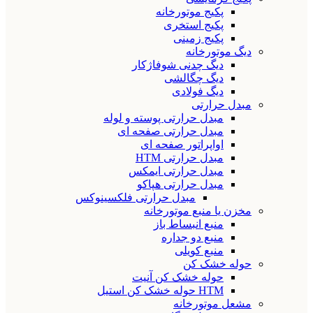
پکیج موتورخانه
پکیج استخری
پکیج زمینی
دیگ موتورخانه
دیگ چدنی شوفاژکار
دیگ چگالشی
دیگ فولادی
مبدل حرارتی
مبدل حرارتی پوسته و لوله
مبدل حرارتی صفحه ای
اواپراتور صفحه ای
مبدل حرارتی HTM
مبدل حرارتی ایمکس
مبدل حرارتی هپاکو
مبدل حرارتی فلکسینوکس
مخزن یا منبع موتورخانه
منبع انبساط باز
منبع دو جداره
منبع کویلی
حوله خشک کن
حوله خشک کن آنیت
HTM حوله خشک کن استیل
مشعل موتورخانه