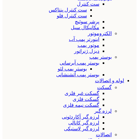
ست کنترل
ست کنترل پنتاکس
ست کنترل فلو
پرشر سوئیچ
مکانیکال سیل
الکتروموتور
اینورتر پمپ آب
موتور پمپ
دیزل ژنراتور
بوستر پمپ
بوستر پمپ آبرسانی
بوستر پمپ لئو
بوستر پمپ آتشنشانی
لوله و اتصالات
گسکت
گسکت غیر فلزی
گسکت فلزی
گسکت نیمه فلزی
لرزه گیر
لرزه گیر آکاردئونی
لرزه گیر کانالی
لرزه گیر لاستیکی
اتصالات