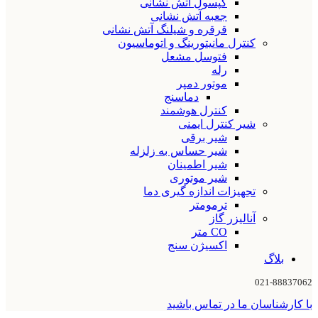
کپسول آتش نشانی
جعبه آتش نشانی
قرقره و شیلنگ آتش نشانی
کنترل مانیتورینگ و اتوماسیون
فتوسل مشعل
رله
موتور دمپر
دماسنج
کنترل هوشمند
شیر کنترل ایمنی
شیر برقی
شیر حساس به زلزله
شیر اطمینان
شیر موتوری
تجهیزات اندازه گیری دما
ترمومتر
آنالیزر گاز
CO متر
اکسیژن سنج
بلاگ
021-88837062
با کارشناسان ما در تماس باشید