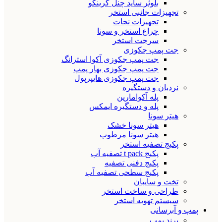
بلوئر ساید چنل گرینکو
تجهیزات جانبی استخر
تجهیزات نجات
چراغ استخر و سونا
سرجت استخر
جت پمپ جکوزی
جت پمپ جکوزی آکوا استرانگ
جت پمپ جکوزی بهار پمپ
جت پمپ جکوزی هایپرپول
نردبان و دستگیره
پله آکوامارین
پله و دستگیره ایمکس
هیتر سونا
هیتر سونا خشک
هیتر سونا مرطوب
پکیج تصفیه استخر
پکیج t pack تصفیه آب
پکیج دفنی تصفیه
پکیج سطحی تصفیه آب
تخت و سایبان
طراحی و ساخت استخر
سیستم تهویه استخر
پمپ و آبرسانی
برند پمپ