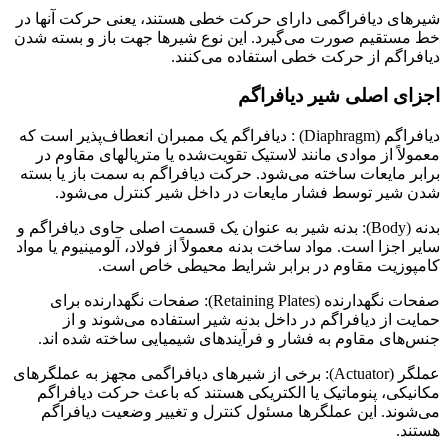
شیرهای دیافراگمی دارای حرکت خطی هستند، یعنی حرکت آنها در
خط مستقیم صورت می‌گیرد. این نوع شیرها جهت باز و بسته شدن
دیافراگم از حرکت خطی استفاده می‌کنند.
اجزای اصلی شیر دیافراگم
دیافراگم (Diaphragm) : دیافراگم یک ممبران انعطاف‌پذیر است که
معمولاً از موادی مانند لاستیک تقویت‌شده یا متریالهای مقاوم در
برابر مایعات ساخته می‌شود. حرکت دیافراگم به سمت باز یا بسته
شدن شیر توسط فشار مایعات در داخل شیر کنترل می‌شود.
بدنه (Body): بدنه شیر به عنوان یک قسمت اصلی حاوی دیافراگم و
سایر اجزا است. مواد ساخت بدنه معمولاً از فولاد، آلومینیوم یا مواد
کامپوزیت مقاوم در برابر شرایط محیطی خاص است.
صفحات نگهدارنده (Retaining Plates): صفحات نگهدارنده برای
حمایت از دیافراگم در داخل بدنه شیر استفاده می‌شوند و از
جنس‌های مقاوم به فشار و فرآیندهای شیمیایی ساخته شده اند.
عملگر (Actuator): برخی از شیرهای دیافراگمی مجهز به عملگرهای
مکانیکی، پنوماتیک یا الکتریکی هستند که باعث حرکت دیافراگم
می‌شوند. این عملگرها مسئول کنترل و تغییر وضعیت دیافراگم
هستند.