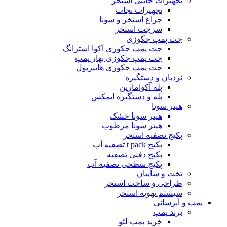
تجهیزات جانبی استخر
تجهیزات نجات
چراغ استخر و سونا
سرجت استخر
جت پمپ جکوزی
جت پمپ جکوزی آکوا استرانگ
جت پمپ جکوزی بهار پمپ
جت پمپ جکوزی هایپرپول
نردبان و دستگیره
پله آکوامارین
پله و دستگیره ایمکس
هیتر سونا
هیتر سونا خشک
هیتر سونا مرطوب
پکیج تصفیه استخر
پکیج t pack تصفیه آب
پکیج دفنی تصفیه
پکیج سطحی تصفیه آب
تخت و سایبان
طراحی و ساخت استخر
سیستم تهویه استخر
پمپ و آبرسانی
برند پمپ
خرید پمپ لئو