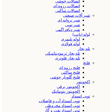
اتصالات جوشی
اتصالات رزوه ای
اتصالات ساکتی
شیر آلات صنعتی
شیر پروانه ای
شیر توپی
شیر دیافراگمی
لوله (پایپ)
لوله پلیمری
لوله فولادی
تله بخار
تله بخار ترمودینامیکی
تله بخار فلوتری
فلنج
فلنج رزوه ای
فلنج ساکتی
فلنج گلودار جوشی
اکچویتور
اکچویتور برقی
اکچویتور پنوماتیک
توپی انسداد
توپی انسداد آب و فاضلاب
توپی انسداد مخروطی
توپی انسداد نفت و گاز