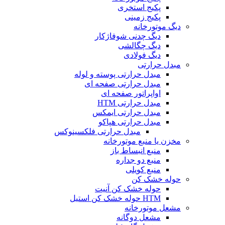
پکیج استخری
پکیج زمینی
دیگ موتورخانه
دیگ چدنی شوفاژکار
دیگ چگالشی
دیگ فولادی
مبدل حرارتی
مبدل حرارتی پوسته و لوله
مبدل حرارتی صفحه ای
اواپراتور صفحه ای
مبدل حرارتی HTM
مبدل حرارتی ایمکس
مبدل حرارتی هپاکو
مبدل حرارتی فلکسینوکس
مخزن یا منبع موتورخانه
منبع انبساط باز
منبع دو جداره
منبع کویلی
حوله خشک کن
حوله خشک کن آنیت
HTM حوله خشک کن استیل
مشعل موتورخانه
مشعل دوگانه