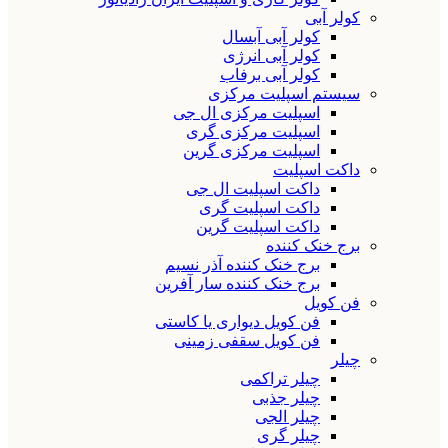
کولر آبی
کولر آبی آبسال
کولر آبی انرژی
کولر آبی برفاب
سیستم اسپلیت مرکزی
اسپلیت مرکزی ال جی
اسپلیت مرکزی گری
اسپلیت مرکزی گرین
داکت اسپلیت
داکت اسپلیت ال جی
داکت اسپلیت گری
داکت اسپلیت گرین
برج خنک کننده
برج خنک کننده آذر نسیم
برج خنک کننده سار آفرین
فن کویل
فن کویل دیواری یا کاستی
فن کویل سقفی زمینی
چیلر
چیلر تراکمی
چیلر جذبی
چیلر الجی
چیلر گری