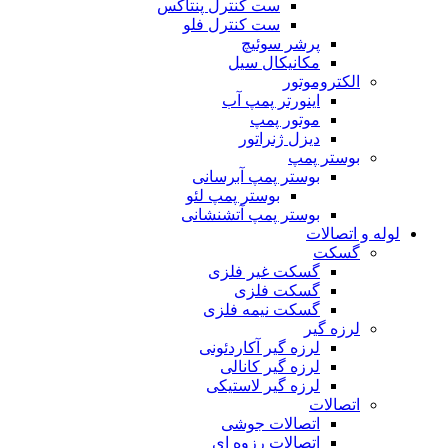
ست کنترل پنتاکس
ست کنترل فلو
پرشر سوئیچ
مکانیکال سیل
الکتروموتور
اینورتر پمپ آب
موتور پمپ
دیزل ژنراتور
بوستر پمپ
بوستر پمپ آبرسانی
بوستر پمپ لئو
بوستر پمپ آتشنشانی
لوله و اتصالات
گسکت
گسکت غیر فلزی
گسکت فلزی
گسکت نیمه فلزی
لرزه گیر
لرزه گیر آکاردئونی
لرزه گیر کانالی
لرزه گیر لاستیکی
اتصالات
اتصالات جوشی
اتصالات رزوه ای