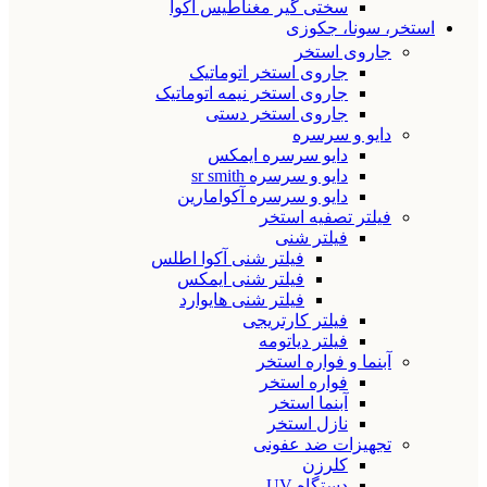
سختی گیر مغناطیس آکوا
استخر، سونا، جکوزی
جاروی استخر
جاروی استخر اتوماتیک
جاروی استخر نیمه اتوماتیک
جاروی استخر دستی
دایو و سرسره
دایو سرسره ایمکس
دایو و سرسره sr smith
دایو و سرسره آکوامارین
فیلتر تصفیه استخر
فیلتر شنی
فیلتر شنی آکوا اطلس
فیلتر شنی ایمکس
فیلتر شنی هایوارد
فیلتر کارتریجی
فیلتر دیاتومه
آبنما و فواره استخر
فواره استخر
آبنما استخر
نازل استخر
تجهیزات ضد عفونی
کلرزن
دستگاه UV