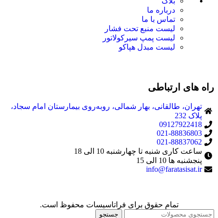
بلاگ
درباره ما
تماس با ما
لیست منبع تحت فشار
لیست پمپ سیرکولاتور
لیست مبدل هپاکو
راه های ارتباطی
تهران، طالقانی، بهار شمالی، روبه‌روی بیمارستان امام سجاد،
پلاک 232
09127922418
021-88836803
021-88837062
ساعت کاری شنبه تا چهارشنبه 10 الی 18
پنجشنبه ها 10 الی 15
info@faratasisat.ir
تمام حقوق برای فراتاسیسات محفوظ است.
جستجو