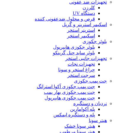
تجهیزات ضد عفونی
کلرزن
دستگاه UV
قرص و محلول ضدعفونی کننده
اسکیمر استرینر و گریل
استرینر استخر
اسکیمر استخر
بلوئر جکوزی
بلوئر جکوزی هایپرپول
بلوئر ساید چنل گرینکو
تجهیزات جانبی استخر
تجهیزات نجات
چراغ استخر و سونا
سرجت استخر
جت پمپ جکوزی
جت پمپ جکوزی آکوا استرانگ
جت پمپ جکوزی بهار پمپ
جت پمپ جکوزی هایپرپول
نردبان و دستگیره
پله آکوامارین
پله و دستگیره ایمکس
هیتر سونا
هیتر سونا خشک
هیتر سونا مرطوب