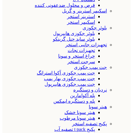
قرص و محلول ضدعفونی کننده
اسکیمر استرینر و گریل
استرینر استخر
اسکیمر استخر
بلوئر جکوزی
بلوئر جکوزی هایپرپول
بلوئر ساید چنل گرینکو
تجهیزات جانبی استخر
تجهیزات نجات
چراغ استخر و سونا
سرجت استخر
جت پمپ جکوزی
جت پمپ جکوزی آکوا استرانگ
جت پمپ جکوزی بهار پمپ
جت پمپ جکوزی هایپرپول
نردبان و دستگیره
پله آکوامارین
پله و دستگیره ایمکس
هیتر سونا
هیتر سونا خشک
هیتر سونا مرطوب
پکیج تصفیه استخر
پکیج t pack تصفیه آب