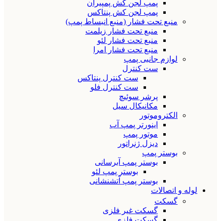
پمپ لجن کش پمپیران
پمپ لجن کش پنتاکس
منبع تحت فشار (منبع انبساط پمپ)
منبع تحت فشار زیلمت
منبع تحت فشار لئو
منبع تحت فشار امرا
لوازم جانبی پمپ
ست کنترل
ست کنترل پنتاکس
ست کنترل فلو
پرشر سوئیچ
مکانیکال سیل
الکتروموتور
اینورتر پمپ آب
موتور پمپ
دیزل ژنراتور
بوستر پمپ
بوستر پمپ آبرسانی
بوستر پمپ لئو
بوستر پمپ آتشنشانی
لوله و اتصالات
گسکت
گسکت غیر فلزی
گسکت فلزی