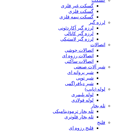
گسکت
گسکت غیر فلزی
گسکت فلزی
گسکت نیمه فلزی
لرزه گیر
لرزه گیر آکاردئونی
لرزه گیر کانالی
لرزه گیر لاستیکی
اتصالات
اتصالات جوشی
اتصالات رزوه ای
اتصالات ساکتی
شیر آلات صنعتی
شیر پروانه ای
شیر توپی
شیر دیافراگمی
لوله (پایپ)
لوله پلیمری
لوله فولادی
تله بخار
تله بخار ترمودینامیکی
تله بخار فلوتری
فلنج
فلنج رزوه ای