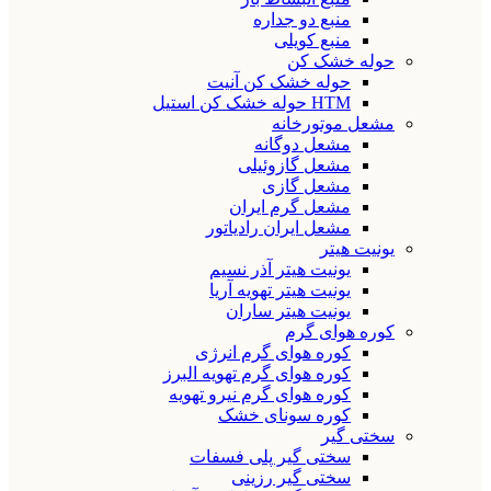
منبع دو جداره
منبع کویلی
حوله خشک کن
حوله خشک کن آنیت
HTM حوله خشک کن استیل
مشعل موتورخانه
مشعل دوگانه
مشعل گازوئیلی
مشعل گازی
مشعل گرم ایران
مشعل ایران رادیاتور
یونیت هیتر
یونیت هیتر آذر نسیم
یونیت هیتر تهویه آریا
یونیت هیتر ساران
کوره هوای گرم
کوره هوای گرم انرژی
کوره هوای گرم تهویه البرز
کوره هوای گرم نیرو تهویه
کوره سونای خشک
سختی گیر
سختی گیر پلی فسفات
سختی گیر رزینی