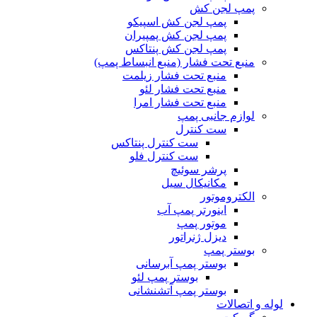
پمپ لجن کش
پمپ لجن کش اسپیکو
پمپ لجن کش پمپیران
پمپ لجن کش پنتاکس
منبع تحت فشار (منبع انبساط پمپ)
منبع تحت فشار زیلمت
منبع تحت فشار لئو
منبع تحت فشار امرا
لوازم جانبی پمپ
ست کنترل
ست کنترل پنتاکس
ست کنترل فلو
پرشر سوئیچ
مکانیکال سیل
الکتروموتور
اینورتر پمپ آب
موتور پمپ
دیزل ژنراتور
بوستر پمپ
بوستر پمپ آبرسانی
بوستر پمپ لئو
بوستر پمپ آتشنشانی
لوله و اتصالات