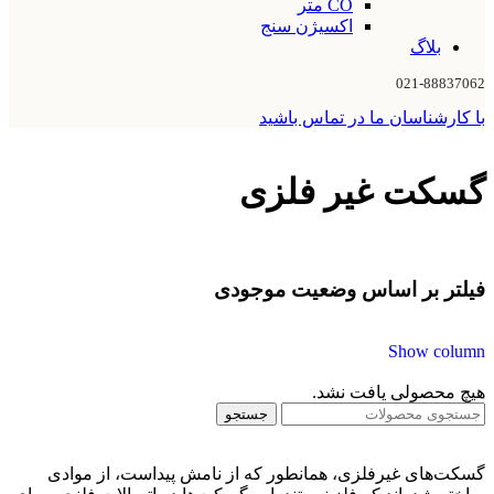
CO متر
اکسیژن سنج
بلاگ
021-88837062
با کارشناسان ما در تماس باشید
گسکت غیر فلزی
فیلتر بر اساس وضعیت موجودی
Show column
هیچ محصولی یافت نشد.
جستجو
گسکت‌های غیرفلزی، همانطور که از نامش پیداست، از موادی