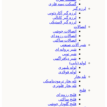
گسکت نیمه فلزی
لرزه گیر
لرزه گیر آکاردئونی
لرزه گیر کانالی
لرزه گیر لاستیکی
اتصالات
اتصالات جوشی
اتصالات رزوه ای
اتصالات ساکتی
شیر آلات صنعتی
شیر پروانه ای
شیر توپی
شیر دیافراگمی
لوله (پایپ)
لوله پلیمری
لوله فولادی
تله بخار
تله بخار ترمودینامیکی
تله بخار فلوتری
فلنج
فلنج رزوه ای
فلنج ساکتی
فلنج گلودار جوشی