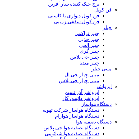
برج خنک کننده سار آفرین
فن کویل
فن کویل دیواری یا کاستی
فن کویل سقفی زمینی
چیلر
چیلر تراکمی
چیلر جذبی
چیلر الجی
چیلر گری
چیلر جی پلاس
چیلر میدیا
مینی چیلر
مینی چیلر جی ال
مینی چیلر جی پلاس
ایرواشر
ایرواشر آذر نسیم
ایرواشر داتیس کار
دستگاه هواساز
دستگاه هواساز شرکت تهویه
دستگاه هواساز هوارام
دستگاه تصفیه هوا
دستگاه تصفیه هوا جی پلاس
دستگاه تصفیه هوا شیائومی