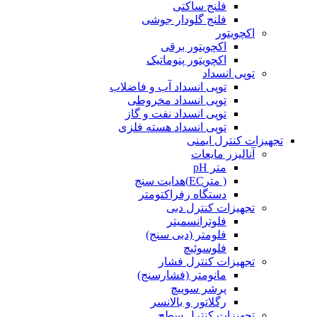
فلنج ساکتی
فلنج گلودار جوشی
اکچویتور
اکچویتور برقی
اکچویتور پنوماتیک
توپی انسداد
توپی انسداد آب و فاضلاب
توپی انسداد مخروطی
توپی انسداد نفت و گاز
توپی انسداد هسته فلزی
تجهیزات کنترل ایمنی
آنالیزر مایعات
متر pH
( مترEC)هدایت سنج
دستگاه رفراکتومتر
تجهیزات کنترل دبی
فلوترانسمیتر
فلومتر (دبی سنج)
فلوسوئیچ
تجهیزات کنترل فشار
مانومتر (فشارسنج)
پرشر سوییچ
رگلاتور و بالانسر
تجهیزات کنترل سطح