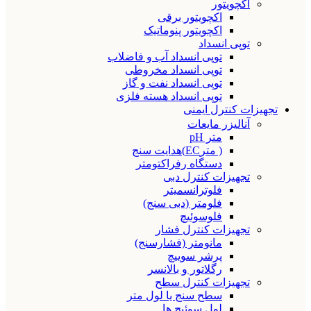
اکچویتور
اکچویتور برقی
اکچویتور پنوماتیک
توپی انسداد
توپی انسداد آب و فاضلاب
توپی انسداد مخروطی
توپی انسداد نفت و گاز
توپی انسداد هسته فلزی
تجهیزات کنترل ایمنی
آنالیزر مایعات
متر pH
( مترEC)هدایت سنج
دستگاه رفراکتومتر
تجهیزات کنترل دبی
فلوترانسمیتر
فلومتر (دبی سنج)
فلوسوئیچ
تجهیزات کنترل فشار
مانومتر (فشارسنج)
پرشر سوییچ
رگلاتور و بالانسر
تجهیزات کنترل سطح
سطح سنج یا لول متر
لول سوئیچ ها