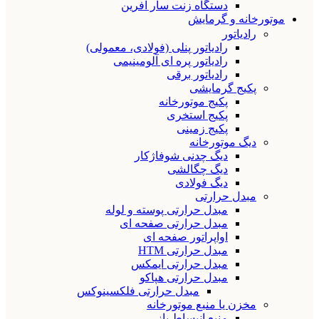
دستگاه زنت سار آفرین
موتورخانه و گرمایش
رادیاتور
رادیاتور پنلی (فولادی، معمولی)
رادیاتور پره ای آلومینیمی
رادیاتور برقی
پکیج گرمایشی
پکیج موتورخانه
پکیج استخری
پکیج زمینی
دیگ موتورخانه
دیگ چدنی شوفاژکار
دیگ چگالشی
دیگ فولادی
مبدل حرارتی
مبدل حرارتی پوسته و لوله
مبدل حرارتی صفحه ای
اواپراتور صفحه ای
مبدل حرارتی HTM
مبدل حرارتی ایمکس
مبدل حرارتی هپاکو
مبدل حرارتی فلکسینوکس
مخزن یا منبع موتورخانه
منبع انبساط باز