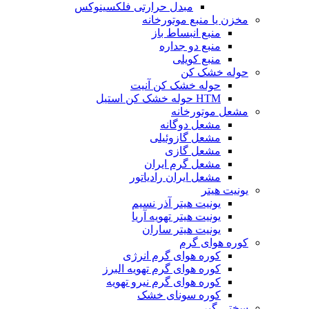
مبدل حرارتی فلکسینوکس
مخزن یا منبع موتورخانه
منبع انبساط باز
منبع دو جداره
منبع کویلی
حوله خشک کن
حوله خشک کن آنیت
HTM حوله خشک کن استیل
مشعل موتورخانه
مشعل دوگانه
مشعل گازوئیلی
مشعل گازی
مشعل گرم ایران
مشعل ایران رادیاتور
یونیت هیتر
یونیت هیتر آذر نسیم
یونیت هیتر تهویه آریا
یونیت هیتر ساران
کوره هوای گرم
کوره هوای گرم انرژی
کوره هوای گرم تهویه البرز
کوره هوای گرم نیرو تهویه
کوره سونای خشک
سختی گیر