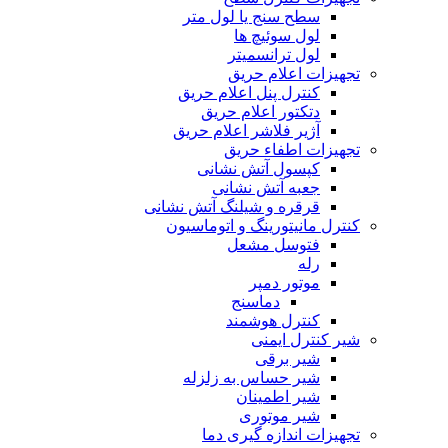
سطح سنج یا لول متر
لول سوئیچ ها
لول ترانسمیتر
تجهیزات اعلام حریق
کنترل پنل اعلام حریق
دتکتور اعلام حریق
آژیر فلاشر اعلام حریق
تجهیزات اطفاء حریق
کپسول آتش نشانی
جعبه آتش نشانی
قرقره و شیلنگ آتش نشانی
کنترل مانیتورینگ و اتوماسیون
فتوسل مشعل
رله
موتور دمپر
دماسنج
کنترل هوشمند
شیر کنترل ایمنی
شیر برقی
شیر حساس به زلزله
شیر اطمینان
شیر موتوری
تجهیزات اندازه گیری دما