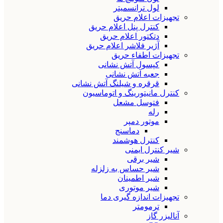
لول ترانسمیتر
تجهیزات اعلام حریق
کنترل پنل اعلام حریق
دتکتور اعلام حریق
آژیر فلاشر اعلام حریق
تجهیزات اطفاء حریق
کپسول آتش نشانی
جعبه آتش نشانی
قرقره و شیلنگ آتش نشانی
کنترل مانیتورینگ و اتوماسیون
فتوسل مشعل
رله
موتور دمپر
دماسنج
کنترل هوشمند
شیر کنترل ایمنی
شیر برقی
شیر حساس به زلزله
شیر اطمینان
شیر موتوری
تجهیزات اندازه گیری دما
ترمومتر
آنالیزر گاز