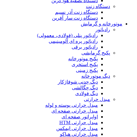
دستگاه تصفیه هوا گرین
دستگاه زنت
دستگاه زنت آذر نسیم
دستگاه زنت سار آفرین
موتورخانه و گرمایش
رادیاتور
رادیاتور پنلی (فولادی، معمولی)
رادیاتور پره ای آلومینیمی
رادیاتور برقی
پکیج گرمایشی
پکیج موتورخانه
پکیج استخری
پکیج زمینی
دیگ موتورخانه
دیگ چدنی شوفاژکار
دیگ چگالشی
دیگ فولادی
مبدل حرارتی
مبدل حرارتی پوسته و لوله
مبدل حرارتی صفحه ای
اواپراتور صفحه ای
مبدل حرارتی HTM
مبدل حرارتی ایمکس
مبدل حرارتی هپاکو