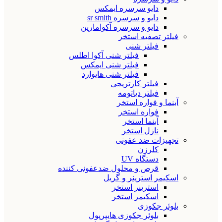
دایو سرسره ایمکس
دایو و سرسره sr smith
دایو و سرسره آکوامارین
فیلتر تصفیه استخر
فیلتر شنی
فیلتر شنی آکوا اطلس
فیلتر شنی ایمکس
فیلتر شنی هایوارد
فیلتر کارتریجی
فیلتر دیاتومه
آبنما و فواره استخر
فواره استخر
آبنما استخر
نازل استخر
تجهیزات ضد عفونی
کلرزن
دستگاه UV
قرص و محلول ضدعفونی کننده
اسکیمر استرینر و گریل
استرینر استخر
اسکیمر استخر
بلوئر جکوزی
بلوئر جکوزی هایپرپول