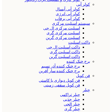
کولر آبی
کولر آبی آبسال
کولر آبی انرژی
کولر آبی برفاب
سیستم اسپلیت مرکزی
اسپلیت مرکزی ال جی
اسپلیت مرکزی گری
اسپلیت مرکزی گرین
داکت اسپلیت
داکت اسپلیت ال جی
داکت اسپلیت گری
داکت اسپلیت گرین
برج خنک کننده
برج خنک کننده آذر نسیم
برج خنک کننده سار آفرین
فن کویل
فن کویل دیواری یا کاستی
فن کویل سقفی زمینی
چیلر
چیلر تراکمی
چیلر جذبی
چیلر الجی
چیلر گری