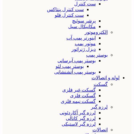
ست کنترل
ست کنترل پنتاکس
ست کنترل فلو
پرشر سوئیچ
مکانیکال سیل
الکتروموتور
اینورتر پمپ آب
موتور پمپ
دیزل ژنراتور
بوستر پمپ
بوستر پمپ آبرسانی
بوستر پمپ لئو
بوستر پمپ آتشنشانی
لوله و اتصالات
گسکت
گسکت غیر فلزی
گسکت فلزی
گسکت نیمه فلزی
لرزه گیر
لرزه گیر آکاردئونی
لرزه گیر کانالی
لرزه گیر لاستیکی
اتصالات