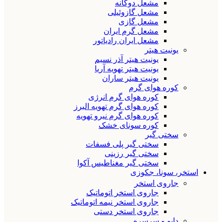
مشعل دوگانه
مشعل گازوئیلی
مشعل گازی
مشعل گرم ایران
مشعل ایران رادیاتور
یونیت هیتر
یونیت هیتر آذر نسیم
یونیت هیتر تهویه آریا
یونیت هیتر ساران
کوره هوای گرم
کوره هوای گرم انرژی
کوره هوای گرم تهویه البرز
کوره هوای گرم نیرو تهویه
کوره سونای خشک
سختی گیر
سختی گیر پلی فسفات
سختی گیر رزینی
سختی گیر مغناطیس آکوا
استخر، سونا، جکوزی
جاروی استخر
جاروی استخر اتوماتیک
جاروی استخر نیمه اتوماتیک
جاروی استخر دستی
دایو و سرسره