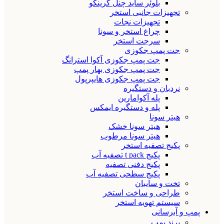
بلوئر ساید چنل گرینکو
تجهیزات جانبی استخر
تجهیزات نجات
چراغ استخر و سونا
سرجت استخر
جت پمپ جکوزی
جت پمپ جکوزی آکوا استرانگ
جت پمپ جکوزی بهار پمپ
جت پمپ جکوزی هایپرپول
نردبان و دستگیره
پله آکوامارین
پله و دستگیره ایمکس
هیتر سونا
هیتر سونا خشک
هیتر سونا مرطوب
پکیج تصفیه استخر
پکیج t pack تصفیه آب
پکیج دفنی تصفیه
پکیج سطحی تصفیه آب
تخت و سایبان
طراحی و ساخت استخر
سیستم تهویه استخر
پمپ و آبرسانی
برند پمپ