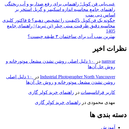
عیب‌یابی فن کویل؛ راهنمایی برای رفع صدا، بو و آب ریختگی
راهنمای جامع محاسبه اندازه اسکیمر و گریل استخر بر
اساس دبی پمپ
چگونه یک فن‌کویل باکیفیت را تشخیص دهیم؟ ۵ فاکتور کلیدی
محاسبه دقیق ظرفیت مینی چیلر (تن تبرید) | راهنمای جامع
1405
بهترین پمپ آب برای ساختمان ۳ طبقه چیست؟
نظرات اخیر
namvar
در
۱۰ دلیل اصلی روشن نشدن مشعل موتورخانه و
روش حل آن‌ها
Industrial Photographer North Vancouver
در
۱۰ دلیل اصلی
روشن نشدن مشعل موتورخانه و روش حل آن‌ها
کاربر فراتاسیسات
در
راهنمای خرید کولر گازی
مهدی محمودی
در
راهنمای خرید کولر گازی
دسته بندی ها
آموزش