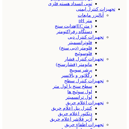
توپی انسداد هسته فلزی
تجهیزات کنترل ایمنی
آنالیزر مایعات
متر pH
( مترEC)هدایت سنج
دستگاه رفراکتومتر
تجهیزات کنترل دبی
فلوترانسمیتر
فلومتر (دبی سنج)
فلوسوئیچ
تجهیزات کنترل فشار
مانومتر (فشارسنج)
پرشر سوییچ
رگلاتور و بالانسر
تجهیزات کنترل سطح
سطح سنج یا لول متر
لول سوئیچ ها
لول ترانسمیتر
تجهیزات اعلام حریق
کنترل پنل اعلام حریق
دتکتور اعلام حریق
آژیر فلاشر اعلام حریق
تجهیزات اطفاء حریق