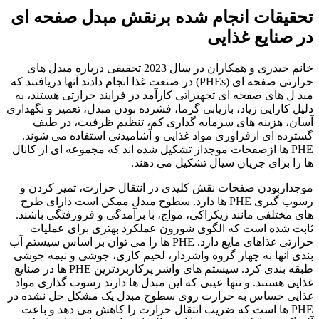
تحقیقات انجام شده برنقش مبدل صفحه ای
در صنایع غذایی
خانم حیدری و همکاران در سال 2023 تحقیقی درباره مبدل های
حرارتی صفحه ای (PHEs) در صنعت غذا انجام دادند آنها دریافتند که
مبد ل ها‌ی صفحه ای تجهیزاتی کارآمد در فرایند حرارتی هستند، به
دلیل کارایی زیاد، بازیابی گرما، فشرده بودن مبدل، تعمیر و نگهداری
آسان، هزینه های سرمایه گذاری کم، تنظیم ظرفیت، در طیف
گسترده ای ازفراوری مواد غذایی و آشامیدنی استفاده می شوند.
PHE ها ازصفحات موجدار تشکیل شده اند که مجموعه ای از کانال
ها را برای جریان سیال تشکیل می دهند.
موجداربودن صفحات نقش کلیدی در انتقال حرارت، تمیز کردن و
رسوب گیری PHE ها دارد. سطوح مبدل ممکن است دارای طرح
های مختلفی مانند زیکزاکی، مواج، با برآمدگی و فرورفتگی باشند.
ثابت شده است که الگوی شورون عملکرد بهتری برای عملیات
حرارتی غذاهای مایع دارد. PHE ها را می توان بر اساس سیستم آب
بندی آنها به چهار گروه واشردار، لحیم کاری، جوشی و نیمه جوشی
طبقه بندی کرد. سیستم های واشر پرکاربردترین PHE ها در صنایع
غذایی هستند. و تنها عیبی که این مبدل ها دارند رسوب گذاری مواد
غذایی حساس به حرارت روی سطوح مبدل یک مشکل حل نشده در
PHE ها است که ضریب انتقال حرارت را کاهش می دهد و باعث