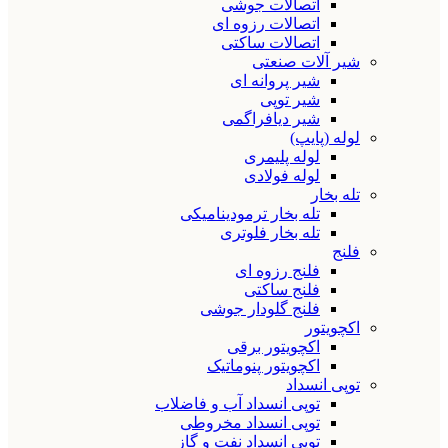
اتصالات جوشی
اتصالات رزوه ای
اتصالات ساکتی
شیر آلات صنعتی
شیر پروانه ای
شیر توپی
شیر دیافراگمی
لوله (پایپ)
لوله پلیمری
لوله فولادی
تله بخار
تله بخار ترمودینامیکی
تله بخار فلوتری
فلنج
فلنج رزوه ای
فلنج ساکتی
فلنج گلودار جوشی
اکچویتور
اکچویتور برقی
اکچویتور پنوماتیک
توپی انسداد
توپی انسداد آب و فاضلاب
توپی انسداد مخروطی
توپی انسداد نفت و گاز