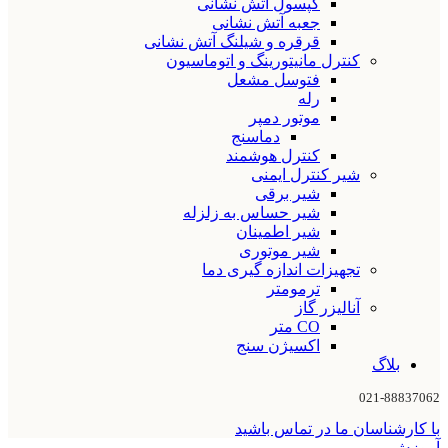
کپسول آتش نشانی
جعبه آتش نشانی
قرقره و شیلنگ آتش نشانی
کنترل مانیتورینگ و اتوماسیون
فتوسل مشعل
رله
موتور دمپر
دماسنج
کنترل هوشمند
شیر کنترل ایمنی
شیر برقی
شیر حساس به زلزله
شیر اطمینان
شیر موتوری
تجهیزات اندازه گیری دما
ترمومتر
آنالیزر گاز
CO متر
اکسیژن سنج
بلاگ
021-88837062
با کارشناسان ما در تماس باشید
آموزش