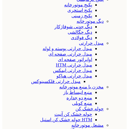
پکیج موتورخانه
پکیج استخری
پکیج زمینی
دیگ موتورخانه
دیگ چدنی شوفاژکار
دیگ چگالشی
دیگ فولادی
مبدل حرارتی
مبدل حرارتی پوسته و لوله
مبدل حرارتی صفحه ای
اواپراتور صفحه ای
مبدل حرارتی HTM
مبدل حرارتی ایمکس
مبدل حرارتی هپاکو
مبدل حرارتی فلکسینوکس
مخزن یا منبع موتورخانه
منبع انبساط باز
منبع دو جداره
منبع کویلی
حوله خشک کن
حوله خشک کن آنیت
HTM حوله خشک کن استیل
مشعل موتورخانه