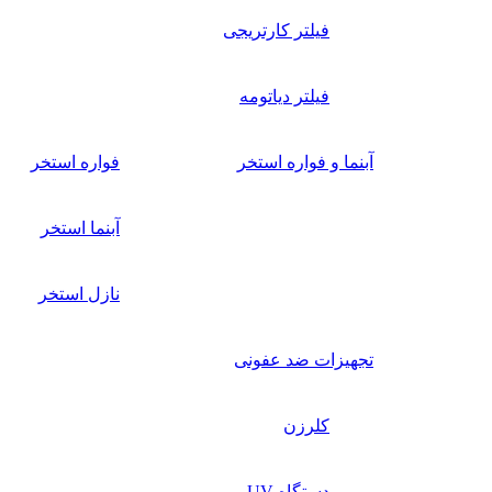
فیلتر کارتریجی
فیلتر دیاتومه
آبنما و فواره استخر
فواره استخر
آبنما استخر
نازل استخر
تجهیزات ضد عفونی
کلرزن
دستگاه UV