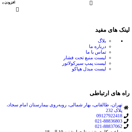
افزودن به 
لینک های مفید
بلاگ
درباره ما
تماس با ما
لیست منبع تحت فشار
لیست پمپ سیرکولاتور
لیست مبدل هپاکو
راه های ارتباطی
تهران، طالقانی، بهار شمالی، روبه‌روی بیمارستان امام سجاد،
پلاک 232
09127922418
021-88836803
021-88837062
ساعت کاری شنبه تا چهارشنبه 10 الی 18