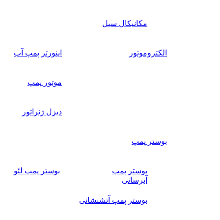
مکانیکال سیل
الکتروموتور
اینورتر پمپ آب
موتور پمپ
دیزل ژنراتور
بوستر پمپ
بوستر پمپ
بوستر پمپ لئو
آبرسانی
بوستر پمپ آتشنشانی