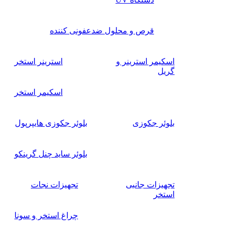
قرص و محلول ضدعفونی کننده
اسکیمر استرینر و
استرینر استخر
گریل
اسکیمر استخر
بلوئر جکوزی
بلوئر جکوزی هایپرپول
بلوئر ساید چنل گرینکو
تجهیزات جانبی
تجهیزات نجات
استخر
چراغ استخر و سونا