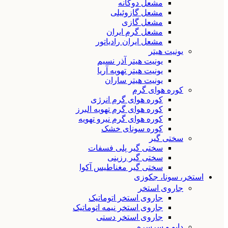
مشعل دوگانه
مشعل گازوئیلی
مشعل گازی
مشعل گرم ایران
مشعل ایران رادیاتور
یونیت هیتر
یونیت هیتر آذر نسیم
یونیت هیتر تهویه آریا
یونیت هیتر ساران
کوره هوای گرم
کوره هوای گرم انرژی
کوره هوای گرم تهویه البرز
کوره هوای گرم نیرو تهویه
کوره سونای خشک
سختی گیر
سختی گیر پلی فسفات
سختی گیر رزینی
سختی گیر مغناطیس آکوا
استخر، سونا، جکوزی
جاروی استخر
جاروی استخر اتوماتیک
جاروی استخر نیمه اتوماتیک
جاروی استخر دستی
دایو و سرسره