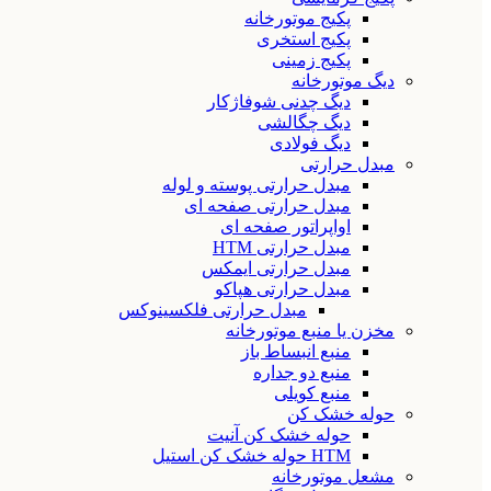
پکیج موتورخانه
پکیج استخری
پکیج زمینی
دیگ موتورخانه
دیگ چدنی شوفاژکار
دیگ چگالشی
دیگ فولادی
مبدل حرارتی
مبدل حرارتی پوسته و لوله
مبدل حرارتی صفحه ای
اواپراتور صفحه ای
مبدل حرارتی HTM
مبدل حرارتی ایمکس
مبدل حرارتی هپاکو
مبدل حرارتی فلکسینوکس
مخزن یا منبع موتورخانه
منبع انبساط باز
منبع دو جداره
منبع کویلی
حوله خشک کن
حوله خشک کن آنیت
HTM حوله خشک کن استیل
مشعل موتورخانه