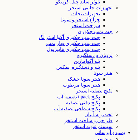
بلوئر ساید چنل گرینکو
تجهیزات جانبی استخر
تجهیزات نجات
چراغ استخر و سونا
سرجت استخر
جت پمپ جکوزی
جت پمپ جکوزی آکوا استرانگ
جت پمپ جکوزی بهار پمپ
جت پمپ جکوزی هایپرپول
نردبان و دستگیره
پله آکوامارین
پله و دستگیره ایمکس
هیتر سونا
هیتر سونا خشک
هیتر سونا مرطوب
پکیج تصفیه استخر
پکیج t pack تصفیه آب
پکیج دفنی تصفیه
پکیج سطحی تصفیه آب
تخت و سایبان
طراحی و ساخت استخر
سیستم تهویه استخر
پمپ و آبرسانی
برند پمپ