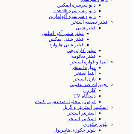
دایو سرسره ایمکس
دایو و سرسره sr smith
دایو و سرسره آکوامارین
فیلتر تصفیه استخر
فیلتر شنی
فیلتر شنی آکوا اطلس
فیلتر شنی ایمکس
فیلتر شنی هایوارد
فیلتر کارتریجی
فیلتر دیاتومه
آبنما و فواره استخر
فواره استخر
آبنما استخر
نازل استخر
تجهیزات ضد عفونی
کلرزن
دستگاه UV
قرص و محلول ضدعفونی کننده
اسکیمر استرینر و گریل
استرینر استخر
اسکیمر استخر
بلوئر جکوزی
بلوئر جکوزی هایپرپول