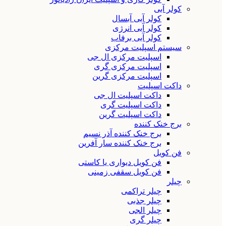
کولر آبی
کولر آبی آبسال
کولر آبی انرژی
کولر آبی برفاب
سیستم اسپلیت مرکزی
اسپلیت مرکزی ال جی
اسپلیت مرکزی گری
اسپلیت مرکزی گرین
داکت اسپلیت
داکت اسپلیت ال جی
داکت اسپلیت گری
داکت اسپلیت گرین
برج خنک کننده
برج خنک کننده آذر نسیم
برج خنک کننده سار آفرین
فن کویل
فن کویل دیواری یا کاستی
فن کویل سقفی زمینی
چیلر
چیلر تراکمی
چیلر جذبی
چیلر الجی
چیلر گری