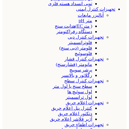
توپی انسداد هسته فلزی
تجهیزات کنترل ایمنی
آنالیزر مایعات
متر pH
( مترEC)هدایت سنج
دستگاه رفراکتومتر
تجهیزات کنترل دبی
فلوترانسمیتر
فلومتر (دبی سنج)
فلوسوئیچ
تجهیزات کنترل فشار
مانومتر (فشارسنج)
پرشر سوییچ
رگلاتور و بالانسر
تجهیزات کنترل سطح
سطح سنج یا لول متر
لول سوئیچ ها
لول ترانسمیتر
تجهیزات اعلام حریق
کنترل پنل اعلام حریق
دتکتور اعلام حریق
آژیر فلاشر اعلام حریق
تجهیزات اطفاء حریق