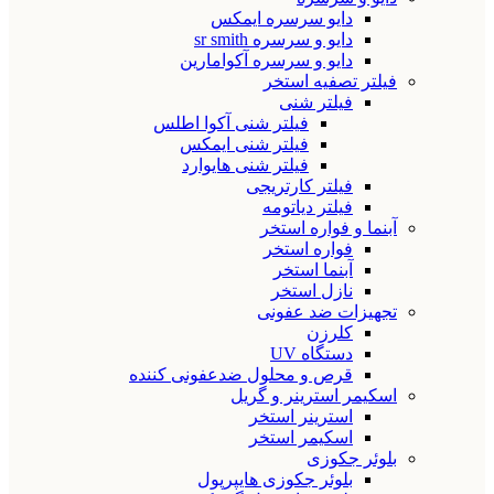
دایو سرسره ایمکس
دایو و سرسره sr smith
دایو و سرسره آکوامارین
فیلتر تصفیه استخر
فیلتر شنی
فیلتر شنی آکوا اطلس
فیلتر شنی ایمکس
فیلتر شنی هایوارد
فیلتر کارتریجی
فیلتر دیاتومه
آبنما و فواره استخر
فواره استخر
آبنما استخر
نازل استخر
تجهیزات ضد عفونی
کلرزن
دستگاه UV
قرص و محلول ضدعفونی کننده
اسکیمر استرینر و گریل
استرینر استخر
اسکیمر استخر
بلوئر جکوزی
بلوئر جکوزی هایپرپول