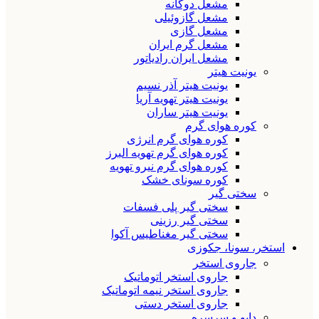
مشعل دوگانه
مشعل گازوئیلی
مشعل گازی
مشعل گرم ایران
مشعل ایران رادیاتور
یونیت هیتر
یونیت هیتر آذر نسیم
یونیت هیتر تهویه آریا
یونیت هیتر ساران
کوره هوای گرم
کوره هوای گرم انرژی
کوره هوای گرم تهویه البرز
کوره هوای گرم نیرو تهویه
کوره سونای خشک
سختی گیر
سختی گیر پلی فسفات
سختی گیر رزینی
سختی گیر مغناطیس آکوا
استخر، سونا، جکوزی
جاروی استخر
جاروی استخر اتوماتیک
جاروی استخر نیمه اتوماتیک
جاروی استخر دستی
دایو و سرسره