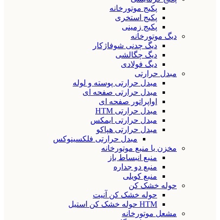
پکیج موتورخانه
پکیج استخری
پکیج زمینی
دیگ موتورخانه
دیگ چدنی شوفاژکار
دیگ چگالشی
دیگ فولادی
مبدل حرارتی
مبدل حرارتی پوسته و لوله
مبدل حرارتی صفحه ای
اواپراتور صفحه ای
مبدل حرارتی HTM
مبدل حرارتی ایمکس
مبدل حرارتی هپاکو
مبدل حرارتی فلکسینوکس
مخزن یا منبع موتورخانه
منبع انبساط باز
منبع دو جداره
منبع کویلی
حوله خشک کن
حوله خشک کن آنیت
HTM حوله خشک کن استیل
مشعل موتورخانه