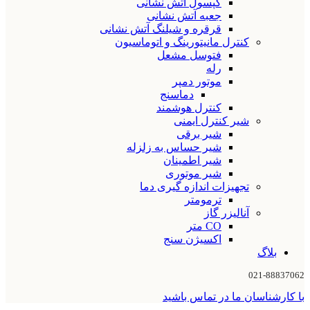
کپسول آتش نشانی
جعبه آتش نشانی
قرقره و شیلنگ آتش نشانی
کنترل مانیتورینگ و اتوماسیون
فتوسل مشعل
رله
موتور دمپر
دماسنج
کنترل هوشمند
شیر کنترل ایمنی
شیر برقی
شیر حساس به زلزله
شیر اطمینان
شیر موتوری
تجهیزات اندازه گیری دما
ترمومتر
آنالیزر گاز
CO متر
اکسیژن سنج
بلاگ
021-88837062
با کارشناسان ما در تماس باشید