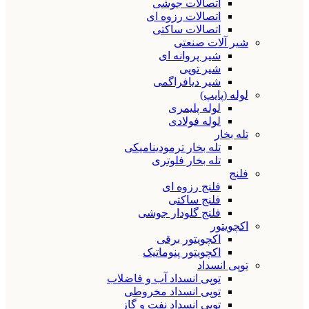
اتصالات جوشی
اتصالات رزوه ای
اتصالات ساکتی
شیر آلات صنعتی
شیر پروانه ای
شیر توپی
شیر دیافراگمی
لوله (پایپ)
لوله پلیمری
لوله فولادی
تله بخار
تله بخار ترمودینامیکی
تله بخار فلوتری
فلنج
فلنج رزوه ای
فلنج ساکتی
فلنج گلودار جوشی
اکچویتور
اکچویتور برقی
اکچویتور پنوماتیک
توپی انسداد
توپی انسداد آب و فاضلاب
توپی انسداد مخروطی
توپی انسداد نفت و گاز