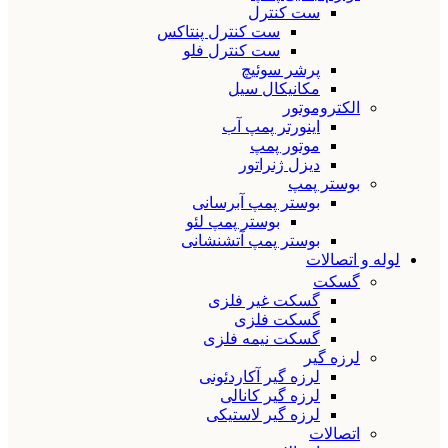
ست کنترل
ست کنترل پنتاکس
ست کنترل فلو
پرشر سوئیچ
مکانیکال سیل
الکتروموتور
اینورتر پمپ آب
موتور پمپ
دیزل ژنراتور
بوستر پمپ
بوستر پمپ آبرسانی
بوستر پمپ لئو
بوستر پمپ آتشنشانی
لوله و اتصالات
گسکت
گسکت غیر فلزی
گسکت فلزی
گسکت نیمه فلزی
لرزه گیر
لرزه گیر آکاردئونی
لرزه گیر کانالی
لرزه گیر لاستیکی
اتصالات