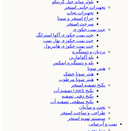
بلوئر ساید چنل گرینکو
تجهیزات جانبی استخر
تجهیزات نجات
چراغ استخر و سونا
سرجت استخر
جت پمپ جکوزی
جت پمپ جکوزی آکوا استرانگ
جت پمپ جکوزی بهار پمپ
جت پمپ جکوزی هایپرپول
نردبان و دستگیره
پله آکوامارین
پله و دستگیره ایمکس
هیتر سونا
هیتر سونا خشک
هیتر سونا مرطوب
پکیج تصفیه استخر
پکیج t pack تصفیه آب
پکیج دفنی تصفیه
پکیج سطحی تصفیه آب
تخت و سایبان
طراحی و ساخت استخر
سیستم تهویه استخر
پمپ و آبرسانی
برند پمپ