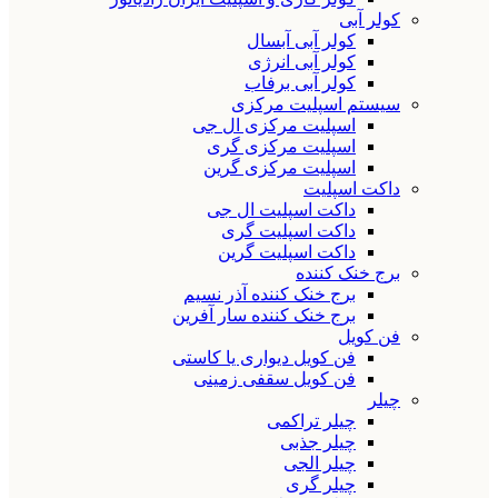
کولر آبی
کولر آبی آبسال
کولر آبی انرژی
کولر آبی برفاب
سیستم اسپلیت مرکزی
اسپلیت مرکزی ال جی
اسپلیت مرکزی گری
اسپلیت مرکزی گرین
داکت اسپلیت
داکت اسپلیت ال جی
داکت اسپلیت گری
داکت اسپلیت گرین
برج خنک کننده
برج خنک کننده آذر نسیم
برج خنک کننده سار آفرین
فن کویل
فن کویل دیواری یا کاستی
فن کویل سقفی زمینی
چیلر
چیلر تراکمی
چیلر جذبی
چیلر الجی
چیلر گری