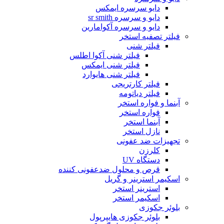
دایو سرسره ایمکس
دایو و سرسره sr smith
دایو و سرسره آکوامارین
فیلتر تصفیه استخر
فیلتر شنی
فیلتر شنی آکوا اطلس
فیلتر شنی ایمکس
فیلتر شنی هایوارد
فیلتر کارتریجی
فیلتر دیاتومه
آبنما و فواره استخر
فواره استخر
آبنما استخر
نازل استخر
تجهیزات ضد عفونی
کلرزن
دستگاه UV
قرص و محلول ضدعفونی کننده
اسکیمر استرینر و گریل
استرینر استخر
اسکیمر استخر
بلوئر جکوزی
بلوئر جکوزی هایپرپول