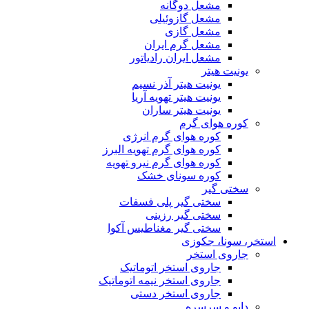
مشعل دوگانه
مشعل گازوئیلی
مشعل گازی
مشعل گرم ایران
مشعل ایران رادیاتور
یونیت هیتر
یونیت هیتر آذر نسیم
یونیت هیتر تهویه آریا
یونیت هیتر ساران
کوره هوای گرم
کوره هوای گرم انرژی
کوره هوای گرم تهویه البرز
کوره هوای گرم نیرو تهویه
کوره سونای خشک
سختی گیر
سختی گیر پلی فسفات
سختی گیر رزینی
سختی گیر مغناطیس آکوا
استخر، سونا، جکوزی
جاروی استخر
جاروی استخر اتوماتیک
جاروی استخر نیمه اتوماتیک
جاروی استخر دستی
دایو و سرسره