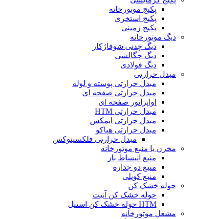
پکیج موتورخانه
پکیج استخری
پکیج زمینی
دیگ موتورخانه
دیگ چدنی شوفاژکار
دیگ چگالشی
دیگ فولادی
مبدل حرارتی
مبدل حرارتی پوسته و لوله
مبدل حرارتی صفحه ای
اواپراتور صفحه ای
مبدل حرارتی HTM
مبدل حرارتی ایمکس
مبدل حرارتی هپاکو
مبدل حرارتی فلکسینوکس
مخزن یا منبع موتورخانه
منبع انبساط باز
منبع دو جداره
منبع کویلی
حوله خشک کن
حوله خشک کن آنیت
HTM حوله خشک کن استیل
مشعل موتورخانه