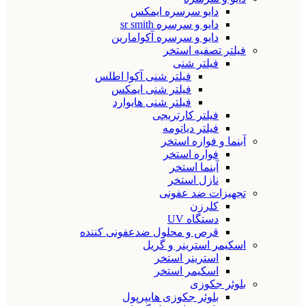
دایو سرسره ایمکس
دایو و سرسره sr smith
دایو و سرسره آکوامارین
فیلتر تصفیه استخر
فیلتر شنی
فیلتر شنی آکوا اطلس
فیلتر شنی ایمکس
فیلتر شنی هایوارد
فیلتر کارتریجی
فیلتر دیاتومه
آبنما و فواره استخر
فواره استخر
آبنما استخر
نازل استخر
تجهیزات ضد عفونی
کلرزن
دستگاه UV
قرص و محلول ضدعفونی کننده
اسکیمر استرینر و گریل
استرینر استخر
اسکیمر استخر
بلوئر جکوزی
بلوئر جکوزی هایپرپول