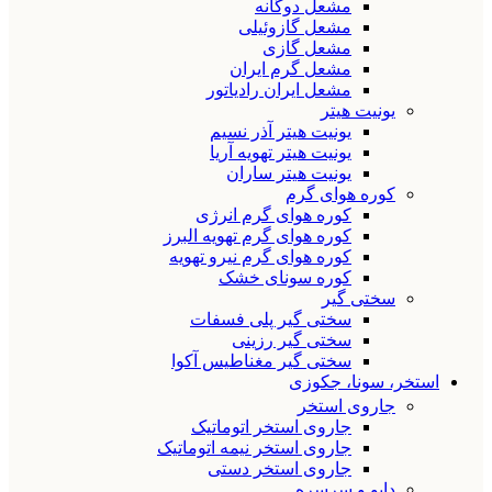
مشعل دوگانه
مشعل گازوئیلی
مشعل گازی
مشعل گرم ایران
مشعل ایران رادیاتور
یونیت هیتر
یونیت هیتر آذر نسیم
یونیت هیتر تهویه آریا
یونیت هیتر ساران
کوره هوای گرم
کوره هوای گرم انرژی
کوره هوای گرم تهویه البرز
کوره هوای گرم نیرو تهویه
کوره سونای خشک
سختی گیر
سختی گیر پلی فسفات
سختی گیر رزینی
سختی گیر مغناطیس آکوا
استخر، سونا، جکوزی
جاروی استخر
جاروی استخر اتوماتیک
جاروی استخر نیمه اتوماتیک
جاروی استخر دستی
دایو و سرسره