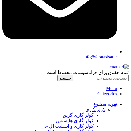
info@faratasisat.ir
تمام حقوق برای فراتاسیسات محفوظ است.
جستجو
Menu
Categories
تهویه مطبوع
کولر گازی
کولر گازی گرین
کولر گازی هایسنس
کولر گازی و اسپلیت ال جی