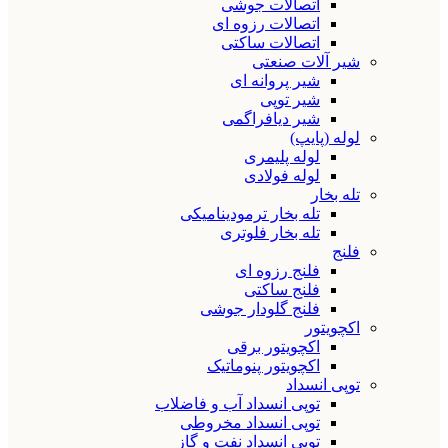
اتصالات جوشی
اتصالات رزوه ای
اتصالات ساکتی
شیر آلات صنعتی
شیر پروانه ای
شیر توپی
شیر دیافراگمی
لوله (پایپ)
لوله پلیمری
لوله فولادی
تله بخار
تله بخار ترمودینامیکی
تله بخار فلوتری
فلنج
فلنج رزوه ای
فلنج ساکتی
فلنج گلودار جوشی
اکچویتور
اکچویتور برقی
اکچویتور پنوماتیک
توپی انسداد
توپی انسداد آب و فاضلاب
توپی انسداد مخروطی
توپی انسداد نفت و گاز