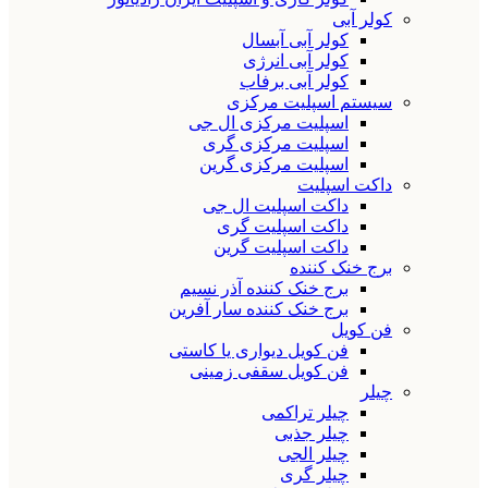
کولر آبی
کولر آبی آبسال
کولر آبی انرژی
کولر آبی برفاب
سیستم اسپلیت مرکزی
اسپلیت مرکزی ال جی
اسپلیت مرکزی گری
اسپلیت مرکزی گرین
داکت اسپلیت
داکت اسپلیت ال جی
داکت اسپلیت گری
داکت اسپلیت گرین
برج خنک کننده
برج خنک کننده آذر نسیم
برج خنک کننده سار آفرین
فن کویل
فن کویل دیواری یا کاستی
فن کویل سقفی زمینی
چیلر
چیلر تراکمی
چیلر جذبی
چیلر الجی
چیلر گری