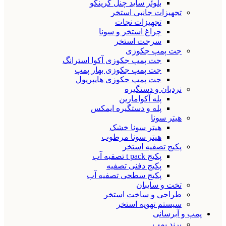
بلوئر ساید چنل گرینکو
تجهیزات جانبی استخر
تجهیزات نجات
چراغ استخر و سونا
سرجت استخر
جت پمپ جکوزی
جت پمپ جکوزی آکوا استرانگ
جت پمپ جکوزی بهار پمپ
جت پمپ جکوزی هایپرپول
نردبان و دستگیره
پله آکوامارین
پله و دستگیره ایمکس
هیتر سونا
هیتر سونا خشک
هیتر سونا مرطوب
پکیج تصفیه استخر
پکیج t pack تصفیه آب
پکیج دفنی تصفیه
پکیج سطحی تصفیه آب
تخت و سایبان
طراحی و ساخت استخر
سیستم تهویه استخر
پمپ و آبرسانی
برند پمپ