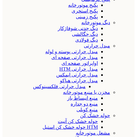
پکیج موتورخانه
پکیج استخری
پکیج زمینی
دیگ موتورخانه
دیگ چدنی شوفاژکار
دیگ چگالشی
دیگ فولادی
مبدل حرارتی
مبدل حرارتی پوسته و لوله
مبدل حرارتی صفحه ای
اواپراتور صفحه ای
مبدل حرارتی HTM
مبدل حرارتی ایمکس
مبدل حرارتی هپاکو
مبدل حرارتی فلکسینوکس
مخزن یا منبع موتورخانه
منبع انبساط باز
منبع دو جداره
منبع کویلی
حوله خشک کن
حوله خشک کن آنیت
HTM حوله خشک کن استیل
مشعل موتورخانه