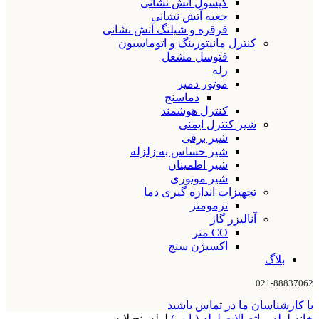
کپسول آتش نشانی
جعبه آتش نشانی
قرقره و شیلنگ آتش نشانی
کنترل مانیتورینگ و اتوماسیون
فتوسل مشعل
رله
موتور دمپر
دماسنج
کنترل هوشمند
شیر کنترل ایمنی
شیر برقی
شیر حساس به زلزله
شیر اطمینان
شیر موتوری
تجهیزات اندازه گیری دما
ترمومتر
آنالیزر گاز
CO متر
اکسیژن سنج
بلاگ
021-88837062
با کارشناسان ما در تماس باشید
خانه
لوله و اتصالات
لوله (پایپ)
لوله پنج لایه