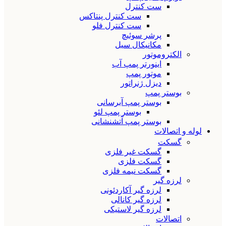
ست کنترل
ست کنترل پنتاکس
ست کنترل فلو
پرشر سوئیچ
مکانیکال سیل
الکتروموتور
اینورتر پمپ آب
موتور پمپ
دیزل ژنراتور
بوستر پمپ
بوستر پمپ آبرسانی
بوستر پمپ لئو
بوستر پمپ آتشنشانی
لوله و اتصالات
گسکت
گسکت غیر فلزی
گسکت فلزی
گسکت نیمه فلزی
لرزه گیر
لرزه گیر آکاردئونی
لرزه گیر کانالی
لرزه گیر لاستیکی
اتصالات