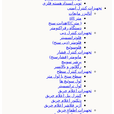
توپی انسداد هسته فلزی
تجهیزات کنترل ایمنی
آنالیزر مایعات
متر pH
( مترEC)هدایت سنج
دستگاه رفراکتومتر
تجهیزات کنترل دبی
فلوترانسمیتر
فلومتر (دبی سنج)
فلوسوئیچ
تجهیزات کنترل فشار
مانومتر (فشارسنج)
پرشر سوییچ
رگلاتور و بالانسر
تجهیزات کنترل سطح
سطح سنج یا لول متر
لول سوئیچ ها
لول ترانسمیتر
تجهیزات اعلام حریق
کنترل پنل اعلام حریق
دتکتور اعلام حریق
آژیر فلاشر اعلام حریق
تجهیزات اطفاء حریق