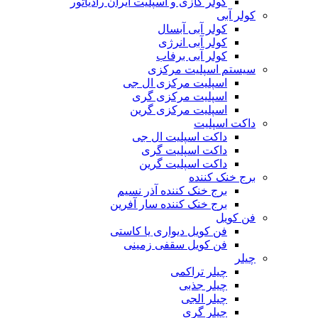
کولر گازی و اسپلیت ایران رادیاتور
کولر آبی
کولر آبی آبسال
کولر آبی انرژی
کولر آبی برفاب
سیستم اسپلیت مرکزی
اسپلیت مرکزی ال جی
اسپلیت مرکزی گری
اسپلیت مرکزی گرین
داکت اسپلیت
داکت اسپلیت ال جی
داکت اسپلیت گری
داکت اسپلیت گرین
برج خنک کننده
برج خنک کننده آذر نسیم
برج خنک کننده سار آفرین
فن کویل
فن کویل دیواری یا کاستی
فن کویل سقفی زمینی
چیلر
چیلر تراکمی
چیلر جذبی
چیلر الجی
چیلر گری