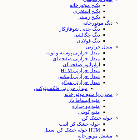
پکیج موتورخانه
پکیج استخری
پکیج زمینی
دیگ موتورخانه
دیگ چدنی شوفاژکار
دیگ چگالشی
دیگ فولادی
مبدل حرارتی
مبدل حرارتی پوسته و لوله
مبدل حرارتی صفحه ای
اواپراتور صفحه ای
مبدل حرارتی HTM
مبدل حرارتی ایمکس
مبدل حرارتی هپاکو
مبدل حرارتی فلکسینوکس
مخزن یا منبع موتورخانه
منبع انبساط باز
منبع دو جداره
منبع کویلی
حوله خشک کن
حوله خشک کن آنیت
HTM حوله خشک کن استیل
مشعل موتورخانه