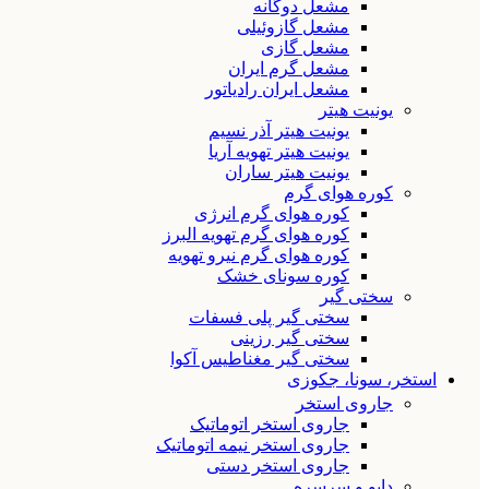
مشعل دوگانه
مشعل گازوئیلی
مشعل گازی
مشعل گرم ایران
مشعل ایران رادیاتور
یونیت هیتر
یونیت هیتر آذر نسیم
یونیت هیتر تهویه آریا
یونیت هیتر ساران
کوره هوای گرم
کوره هوای گرم انرژی
کوره هوای گرم تهویه البرز
کوره هوای گرم نیرو تهویه
کوره سونای خشک
سختی گیر
سختی گیر پلی فسفات
سختی گیر رزینی
سختی گیر مغناطیس آکوا
استخر، سونا، جکوزی
جاروی استخر
جاروی استخر اتوماتیک
جاروی استخر نیمه اتوماتیک
جاروی استخر دستی
دایو و سرسره