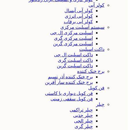
کولر آبی
کولر آبی آبسال
کولر آبی انرژی
کولر آبی برفاب
سیستم اسپلیت مرکزی
اسپلیت مرکزی ال جی
اسپلیت مرکزی گری
اسپلیت مرکزی گرین
داکت اسپلیت
داکت اسپلیت ال جی
داکت اسپلیت گری
داکت اسپلیت گرین
برج خنک کننده
برج خنک کننده آذر نسیم
برج خنک کننده سار آفرین
فن کویل
فن کویل دیواری یا کاستی
فن کویل سقفی زمینی
چیلر
چیلر تراکمی
چیلر جذبی
چیلر الجی
چیلر گری