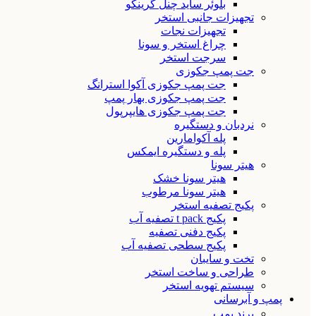
بلوئر ساید چنل گرینکو
تجهیزات جانبی استخر
تجهیزات نجات
چراغ استخر و سونا
سرجت استخر
جت پمپ جکوزی
جت پمپ جکوزی آکوا استرانگ
جت پمپ جکوزی بهار پمپ
جت پمپ جکوزی هایپرپول
نردبان و دستگیره
پله آکوامارین
پله و دستگیره ایمکس
هیتر سونا
هیتر سونا خشک
هیتر سونا مرطوب
پکیج تصفیه استخر
پکیج t pack تصفیه آب
پکیج دفنی تصفیه
پکیج سطحی تصفیه آب
تخت و سایبان
طراحی و ساخت استخر
سیستم تهویه استخر
پمپ و آبرسانی
برند پمپ