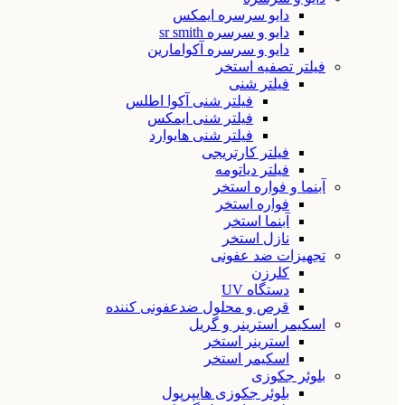
دایو سرسره ایمکس
دایو و سرسره sr smith
دایو و سرسره آکوامارین
فیلتر تصفیه استخر
فیلتر شنی
فیلتر شنی آکوا اطلس
فیلتر شنی ایمکس
فیلتر شنی هایوارد
فیلتر کارتریجی
فیلتر دیاتومه
آبنما و فواره استخر
فواره استخر
آبنما استخر
نازل استخر
تجهیزات ضد عفونی
کلرزن
دستگاه UV
قرص و محلول ضدعفونی کننده
اسکیمر استرینر و گریل
استرینر استخر
اسکیمر استخر
بلوئر جکوزی
بلوئر جکوزی هایپرپول