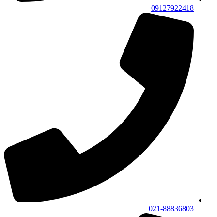
09127922418
021-88836803