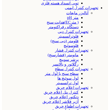
توپی انسداد هسته فلزی
تجهیزات کنترل ایمنی
آنالیزر مایعات
متر pH
( مترEC)هدایت سنج
دستگاه رفراکتومتر
تجهیزات کنترل دبی
فلوترانسمیتر
فلومتر (دبی سنج)
فلوسوئیچ
تجهیزات کنترل فشار
مانومتر (فشارسنج)
پرشر سوییچ
رگلاتور و بالانسر
تجهیزات کنترل سطح
سطح سنج یا لول متر
لول سوئیچ ها
لول ترانسمیتر
تجهیزات اعلام حریق
کنترل پنل اعلام حریق
دتکتور اعلام حریق
آژیر فلاشر اعلام حریق
تجهیزات اطفاء حریق