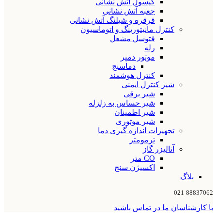
کپسول آتش نشانی
جعبه آتش نشانی
قرقره و شیلنگ آتش نشانی
کنترل مانیتورینگ و اتوماسیون
فتوسل مشعل
رله
موتور دمپر
دماسنج
کنترل هوشمند
شیر کنترل ایمنی
شیر برقی
شیر حساس به زلزله
شیر اطمینان
شیر موتوری
تجهیزات اندازه گیری دما
ترمومتر
آنالیزر گاز
CO متر
اکسیژن سنج
بلاگ
021-88837062
با کارشناسان ما در تماس باشید