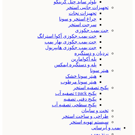
بلوئر ساید چنل گرینکو
تجهیزات جانبی استخر
تجهیزات نجات
چراغ استخر و سونا
سرجت استخر
جت پمپ جکوزی
جت پمپ جکوزی آکوا استرانگ
جت پمپ جکوزی بهار پمپ
جت پمپ جکوزی هایپرپول
نردبان و دستگیره
پله آکوامارین
پله و دستگیره ایمکس
هیتر سونا
هیتر سونا خشک
هیتر سونا مرطوب
پکیج تصفیه استخر
پکیج t pack تصفیه آب
پکیج دفنی تصفیه
پکیج سطحی تصفیه آب
تخت و سایبان
طراحی و ساخت استخر
سیستم تهویه استخر
پمپ و آبرسانی
برند پمپ