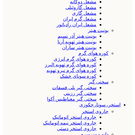
مشعل دوگانه
مشعل گازوئیلی
مشعل گازی
مشعل گرم ایران
مشعل ایران رادیاتور
یونیت هیتر
یونیت هیتر آذر نسیم
یونیت هیتر تهویه آریا
یونیت هیتر ساران
کوره هوای گرم
کوره هوای گرم انرژی
کوره هوای گرم تهویه البرز
کوره هوای گرم نیرو تهویه
کوره سونای خشک
سختی گیر
سختی گیر پلی فسفات
سختی گیر رزینی
سختی گیر مغناطیس آکوا
استخر، سونا، جکوزی
جاروی استخر
جاروی استخر اتوماتیک
جاروی استخر نیمه اتوماتیک
جاروی استخر دستی
دایو و سرسره