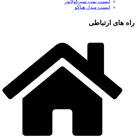
لیست پمپ سیرکولاتور
لیست مبدل هپاکو
راه های ارتباطی