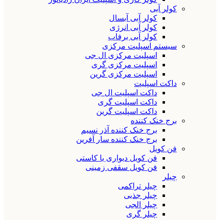
کولر آبی
کولر آبی آبسال
کولر آبی انرژی
کولر آبی برفاب
سیستم اسپلیت مرکزی
اسپلیت مرکزی ال جی
اسپلیت مرکزی گری
اسپلیت مرکزی گرین
داکت اسپلیت
داکت اسپلیت ال جی
داکت اسپلیت گری
داکت اسپلیت گرین
برج خنک کننده
برج خنک کننده آذر نسیم
برج خنک کننده سار آفرین
فن کویل
فن کویل دیواری یا کاستی
فن کویل سقفی زمینی
چیلر
چیلر تراکمی
چیلر جذبی
چیلر الجی
چیلر گری