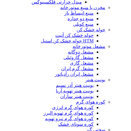
مبدل حرارتی فلکسینوکس
مخزن یا منبع موتورخانه
منبع انبساط باز
منبع دو جداره
منبع کویلی
حوله خشک کن
حوله خشک کن آنیت
HTM حوله خشک کن استیل
مشعل موتورخانه
مشعل دوگانه
مشعل گازوئیلی
مشعل گازی
مشعل گرم ایران
مشعل ایران رادیاتور
یونیت هیتر
یونیت هیتر آذر نسیم
یونیت هیتر تهویه آریا
یونیت هیتر ساران
کوره هوای گرم
کوره هوای گرم انرژی
کوره هوای گرم تهویه البرز
کوره هوای گرم نیرو تهویه
کوره سونای خشک
سختی گیر