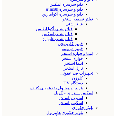
دایو سرسره ایمکس
دایو و سرسره sr smith
دایو و سرسره آکوامارین
فیلتر تصفیه استخر
فیلتر شنی
فیلتر شنی آکوا اطلس
فیلتر شنی ایمکس
فیلتر شنی هایوارد
فیلتر کارتریجی
فیلتر دیاتومه
آبنما و فواره استخر
فواره استخر
آبنما استخر
نازل استخر
تجهیزات ضد عفونی
کلرزن
دستگاه UV
قرص و محلول ضدعفونی کننده
اسکیمر استرینر و گریل
استرینر استخر
اسکیمر استخر
بلوئر جکوزی
بلوئر جکوزی هایپرپول