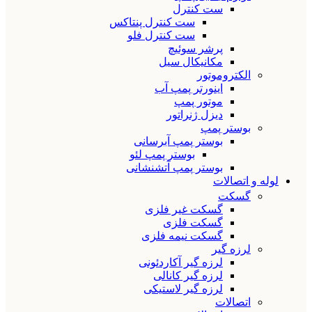
ست کنترل
ست کنترل پنتاکس
ست کنترل فلو
پرشر سوئیچ
مکانیکال سیل
الکتروموتور
اینورتر پمپ آب
موتور پمپ
دیزل ژنراتور
بوستر پمپ
بوستر پمپ آبرسانی
بوستر پمپ لئو
بوستر پمپ آتشنشانی
لوله و اتصالات
گسکت
گسکت غیر فلزی
گسکت فلزی
گسکت نیمه فلزی
لرزه گیر
لرزه گیر آکاردئونی
لرزه گیر کانالی
لرزه گیر لاستیکی
اتصالات