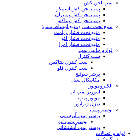
پمپ لجن کش
پمپ لجن کش اسپیکو
پمپ لجن کش پمپیران
پمپ لجن کش پنتاکس
منبع تحت فشار (منبع انبساط پمپ)
منبع تحت فشار زیلمت
منبع تحت فشار لئو
منبع تحت فشار امرا
لوازم جانبی پمپ
ست کنترل
ست کنترل پنتاکس
ست کنترل فلو
پرشر سوئیچ
مکانیکال سیل
الکتروموتور
اینورتر پمپ آب
موتور پمپ
دیزل ژنراتور
بوستر پمپ
بوستر پمپ آبرسانی
بوستر پمپ لئو
بوستر پمپ آتشنشانی
لوله و اتصالات
گسکت