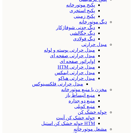
پکیج موتورخانه
پکیج استخری
پکیج زمینی
دیگ موتورخانه
دیگ چدنی شوفاژکار
دیگ چگالشی
دیگ فولادی
مبدل حرارتی
مبدل حرارتی پوسته و لوله
مبدل حرارتی صفحه ای
اواپراتور صفحه ای
مبدل حرارتی HTM
مبدل حرارتی ایمکس
مبدل حرارتی هپاکو
مبدل حرارتی فلکسینوکس
مخزن یا منبع موتورخانه
منبع انبساط باز
منبع دو جداره
منبع کویلی
حوله خشک کن
حوله خشک کن آنیت
HTM حوله خشک کن استیل
مشعل موتورخانه