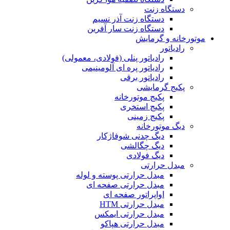
دستگاه زنت
دستگاه زنت آذر نسیم
دستگاه زنت سار آفرین
موتورخانه و گرمایش
رادیاتور
رادیاتور پنلی (فولادی، معمولی)
رادیاتور پره ای آلومینیمی
رادیاتور برقی
پکیج گرمایشی
پکیج موتورخانه
پکیج استخری
پکیج زمینی
دیگ موتورخانه
دیگ چدنی شوفاژکار
دیگ چگالشی
دیگ فولادی
مبدل حرارتی
مبدل حرارتی پوسته و لوله
مبدل حرارتی صفحه ای
اواپراتور صفحه ای
مبدل حرارتی HTM
مبدل حرارتی ایمکس
مبدل حرارتی هپاکو