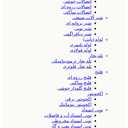
اتصالات جوشی
اتصالات رزوه ای
اتصالات ساکتی
شیر آلات صنعتی
شیر پروانه ای
شیر توپی
شیر دیافراگمی
لوله (پایپ)
لوله پلیمری
لوله فولادی
تله بخار
تله بخار ترمودینامیکی
تله بخار فلوتری
فلنج
فلنج رزوه ای
فلنج ساکتی
فلنج گلودار جوشی
اکچویتور
اکچویتور برقی
اکچویتور پنوماتیک
توپی انسداد
توپی انسداد آب و فاضلاب
توپی انسداد مخروطی
توپی انسداد نفت و گاز