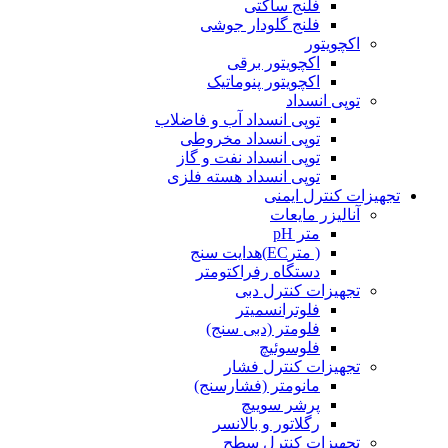
فلنج ساکتی
فلنج گلودار جوشی
اکچویتور
اکچویتور برقی
اکچویتور پنوماتیک
توپی انسداد
توپی انسداد آب و فاضلاب
توپی انسداد مخروطی
توپی انسداد نفت و گاز
توپی انسداد هسته فلزی
تجهیزات کنترل ایمنی
آنالیزر مایعات
متر pH
( مترEC)هدایت سنج
دستگاه رفراکتومتر
تجهیزات کنترل دبی
فلوترانسمیتر
فلومتر (دبی سنج)
فلوسوئیچ
تجهیزات کنترل فشار
مانومتر (فشارسنج)
پرشر سوییچ
رگلاتور و بالانسر
تجهیزات کنترل سطح