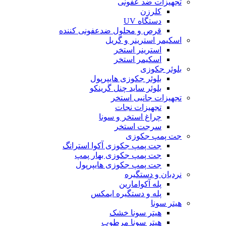
تجهیزات ضد عفونی
کلرزن
دستگاه UV
قرص و محلول ضدعفونی کننده
اسکیمر استرینر و گریل
استرینر استخر
اسکیمر استخر
بلوئر جکوزی
بلوئر جکوزی هایپرپول
بلوئر ساید چنل گرینکو
تجهیزات جانبی استخر
تجهیزات نجات
چراغ استخر و سونا
سرجت استخر
جت پمپ جکوزی
جت پمپ جکوزی آکوا استرانگ
جت پمپ جکوزی بهار پمپ
جت پمپ جکوزی هایپرپول
نردبان و دستگیره
پله آکوامارین
پله و دستگیره ایمکس
هیتر سونا
هیتر سونا خشک
هیتر سونا مرطوب