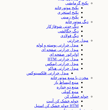
پکیج گرمایشی
پکیج موتورخانه
پکیج استخری
پکیج زمینی
دیگ موتورخانه
دیگ چدنی شوفاژکار
دیگ چگالشی
دیگ فولادی
مبدل حرارتی
مبدل حرارتی پوسته و لوله
مبدل حرارتی صفحه ای
اواپراتور صفحه ای
مبدل حرارتی HTM
مبدل حرارتی ایمکس
مبدل حرارتی هپاکو
مبدل حرارتی فلکسینوکس
مخزن یا منبع موتورخانه
منبع انبساط باز
منبع دو جداره
منبع کویلی
حوله خشک کن
حوله خشک کن آنیت
HTM حوله خشک کن استیل