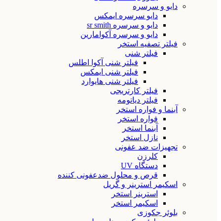
دایو و سرسره
دایو سرسره ایمکس
دایو و سرسره sr smith
دایو و سرسره آکوامارین
فیلتر تصفیه استخر
فیلتر شنی
فیلتر شنی آکوا اطلس
فیلتر شنی ایمکس
فیلتر شنی هایوارد
فیلتر کارتریجی
فیلتر دیاتومه
آبنما و فواره استخر
فواره استخر
آبنما استخر
نازل استخر
تجهیزات ضد عفونی
کلرزن
دستگاه UV
قرص و محلول ضدعفونی کننده
اسکیمر استرینر و گریل
استرینر استخر
اسکیمر استخر
بلوئر جکوزی