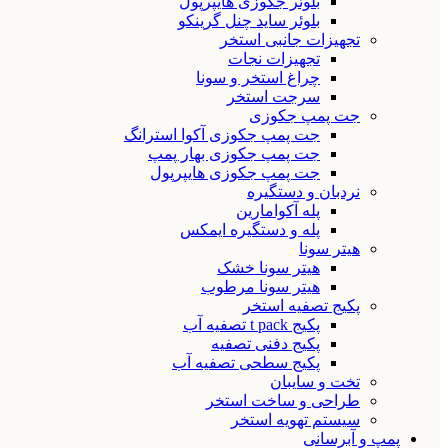
بلوئر جکوزی هایپرپول
بلوئر ساید چنل گرینکو
تجهیزات جانبی استخر
تجهیزات نجات
چراغ استخر و سونا
سرجت استخر
جت پمپ جکوزی
جت پمپ جکوزی آکوا استرانگ
جت پمپ جکوزی بهار پمپ
جت پمپ جکوزی هایپرپول
نردبان و دستگیره
پله آکوامارین
پله و دستگیره ایمکس
هیتر سونا
هیتر سونا خشک
هیتر سونا مرطوب
پکیج تصفیه استخر
پکیج t pack تصفیه آب
پکیج دفنی تصفیه
پکیج سطحی تصفیه آب
تخت و سایبان
طراحی و ساخت استخر
سیستم تهویه استخر
پمپ و آبرسانی