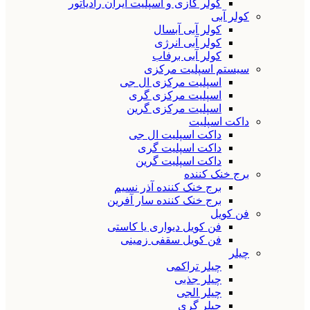
کولر گازی و اسپلیت ایران رادیاتور
کولر آبی
کولر آبی آبسال
کولر آبی انرژی
کولر آبی برفاب
سیستم اسپلیت مرکزی
اسپلیت مرکزی ال جی
اسپلیت مرکزی گری
اسپلیت مرکزی گرین
داکت اسپلیت
داکت اسپلیت ال جی
داکت اسپلیت گری
داکت اسپلیت گرین
برج خنک کننده
برج خنک کننده آذر نسیم
برج خنک کننده سار آفرین
فن کویل
فن کویل دیواری یا کاستی
فن کویل سقفی زمینی
چیلر
چیلر تراکمی
چیلر جذبی
چیلر الجی
چیلر گری