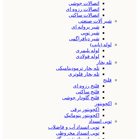
اتصالات جوشی
اتصالات رزوه ای
اتصالات ساکتی
شیر آلات صنعتی
شیر پروانه ای
شیر توپی
شیر دیافراگمی
لوله (پایپ)
لوله پلیمری
لوله فولادی
تله بخار
تله بخار ترمودینامیکی
تله بخار فلوتری
فلنج
فلنج رزوه ای
فلنج ساکتی
فلنج گلودار جوشی
اکچویتور
اکچویتور برقی
اکچویتور پنوماتیک
توپی انسداد
توپی انسداد آب و فاضلاب
توپی انسداد مخروطی
توپی انسداد نفت و گاز