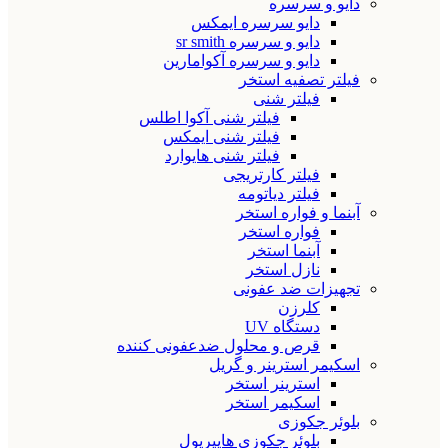
دایو و سرسره
دایو سرسره ایمکس
دایو و سرسره sr smith
دایو و سرسره آکوامارین
فیلتر تصفیه استخر
فیلتر شنی
فیلتر شنی آکوا اطلس
فیلتر شنی ایمکس
فیلتر شنی هایوارد
فیلتر کارتریجی
فیلتر دیاتومه
آبنما و فواره استخر
فواره استخر
آبنما استخر
نازل استخر
تجهیزات ضد عفونی
کلرزن
دستگاه UV
قرص و محلول ضدعفونی کننده
اسکیمر استرینر و گریل
استرینر استخر
اسکیمر استخر
بلوئر جکوزی
بلوئر جکوزی هایپرپول