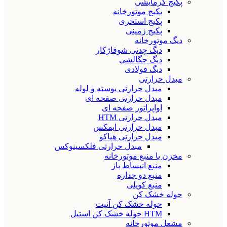
پکیج گرمایشی
پکیج موتورخانه
پکیج استخری
پکیج زمینی
دیگ موتورخانه
دیگ چدنی شوفاژکار
دیگ چگالشی
دیگ فولادی
مبدل حرارتی
مبدل حرارتی پوسته و لوله
مبدل حرارتی صفحه ای
اواپراتور صفحه ای
مبدل حرارتی HTM
مبدل حرارتی ایمکس
مبدل حرارتی هپاکو
مبدل حرارتی فلکسینوکس
مخزن یا منبع موتورخانه
منبع انبساط باز
منبع دو جداره
منبع کویلی
حوله خشک کن
حوله خشک کن آنیت
HTM حوله خشک کن استیل
مشعل موتورخانه