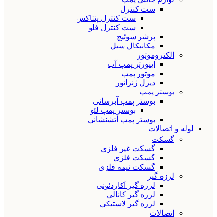
ست کنترل
ست کنترل پنتاکس
ست کنترل فلو
پرشر سوئیچ
مکانیکال سیل
الکتروموتور
اینورتر پمپ آب
موتور پمپ
دیزل ژنراتور
بوستر پمپ
بوستر پمپ آبرسانی
بوستر پمپ لئو
بوستر پمپ آتشنشانی
لوله و اتصالات
گسکت
گسکت غیر فلزی
گسکت فلزی
گسکت نیمه فلزی
لرزه گیر
لرزه گیر آکاردئونی
لرزه گیر کانالی
لرزه گیر لاستیکی
اتصالات