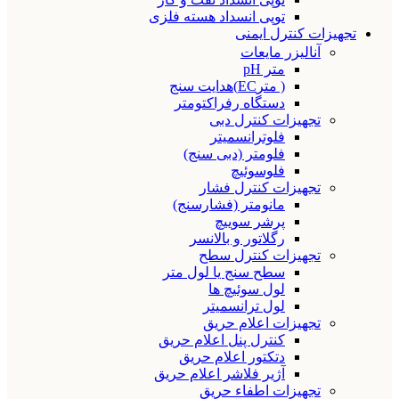
توپی انسداد هسته فلزی
تجهیزات کنترل ایمنی
آنالیزر مایعات
متر pH
( مترEC)هدایت سنج
دستگاه رفراکتومتر
تجهیزات کنترل دبی
فلوترانسمیتر
فلومتر (دبی سنج)
فلوسوئیچ
تجهیزات کنترل فشار
مانومتر (فشارسنج)
پرشر سوییچ
رگلاتور و بالانسر
تجهیزات کنترل سطح
سطح سنج یا لول متر
لول سوئیچ ها
لول ترانسمیتر
تجهیزات اعلام حریق
کنترل پنل اعلام حریق
دتکتور اعلام حریق
آژیر فلاشر اعلام حریق
تجهیزات اطفاء حریق