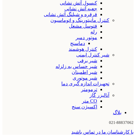
کپسول آتش نشانی
جعبه آتش نشانی
قرقره و شیلنگ آتش نشانی
کنترل مانیتورینگ و اتوماسیون
فتوسل مشعل
رله
موتور دمپر
دماسنج
کنترل هوشمند
شیر کنترل ایمنی
شیر برقی
شیر حساس به زلزله
شیر اطمینان
شیر موتوری
تجهیزات اندازه گیری دما
ترمومتر
آنالیزر گاز
CO متر
اکسیژن سنج
بلاگ
021-88837062
با کارشناسان ما در تماس باشید