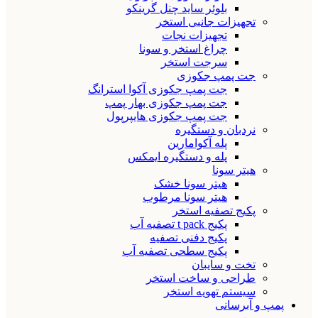
بلوئر ساید چنل گرینکو
تجهیزات جانبی استخر
تجهیزات نجات
چراغ استخر و سونا
سرجت استخر
جت پمپ جکوزی
جت پمپ جکوزی آکوا استرانگ
جت پمپ جکوزی بهار پمپ
جت پمپ جکوزی هایپرپول
نردبان و دستگیره
پله آکوامارین
پله و دستگیره ایمکس
هیتر سونا
هیتر سونا خشک
هیتر سونا مرطوب
پکیج تصفیه استخر
پکیج t pack تصفیه آب
پکیج دفنی تصفیه
پکیج سطحی تصفیه آب
تخت و سایبان
طراحی و ساخت استخر
سیستم تهویه استخر
پمپ و آبرسانی