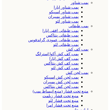
پمپ شناور
پمپ شناور ابارا
پمپ شناور اسپیکو
پمپ شناور پمپیران
پمپ شناور لئو
پمپ طبقاتی
پمپ طبقاتی افقی ابارا
پمپ طبقاتی پنتاکس
پمپ طبقاتی عمودی گراندفوس
پمپ طبقاتی لئو
پمپ کف کش
پمپ کف کش آکوا استرانگ
پمپ کف کش ابارا
پمپ کف کش پنتاکس
پمپ کف کش لئو
پمپ لجن کش
پمپ لجن کش اسپیکو
پمپ لجن کش پمپیران
پمپ لجن کش پنتاکس
منبع تحت فشار (منبع انبساط پمپ)
منبع تحت فشار زیلمت
منبع تحت فشار لئو
منبع تحت فشار امرا
لوازم جانبی پمپ