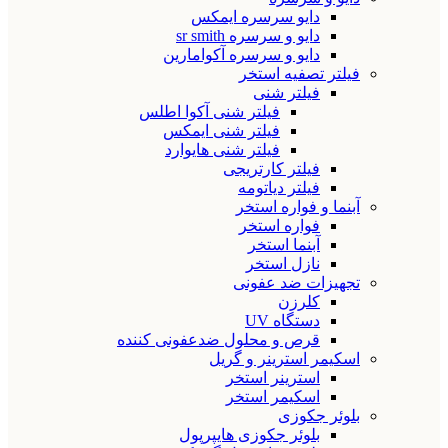
دایو سرسره ایمکس
دایو و سرسره sr smith
دایو و سرسره آکوامارین
فیلتر تصفیه استخر
فیلتر شنی
فیلتر شنی آکوا اطلس
فیلتر شنی ایمکس
فیلتر شنی هایوارد
فیلتر کارتریجی
فیلتر دیاتومه
آبنما و فواره استخر
فواره استخر
آبنما استخر
نازل استخر
تجهیزات ضد عفونی
کلرزن
دستگاه UV
قرص و محلول ضدعفونی کننده
اسکیمر استرینر و گریل
استرینر استخر
اسکیمر استخر
بلوئر جکوزی
بلوئر جکوزی هایپرپول