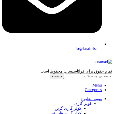
info@faratasisat.ir
تمام حقوق برای فراتاسیسات محفوظ است.
جستجو
Menu
Categories
تهویه مطبوع
کولر گازی
کولر گازی گرین
کولر گازی هایسنس