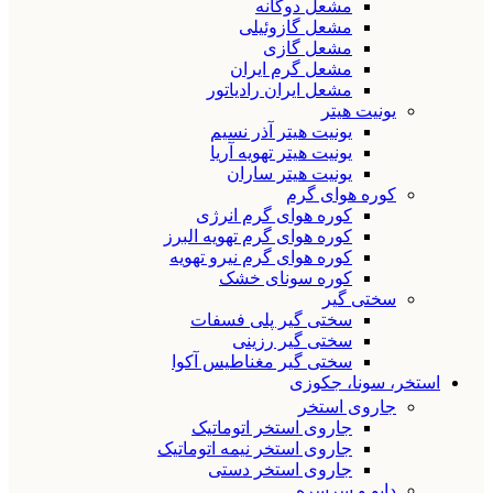
مشعل دوگانه
مشعل گازوئیلی
مشعل گازی
مشعل گرم ایران
مشعل ایران رادیاتور
یونیت هیتر
یونیت هیتر آذر نسیم
یونیت هیتر تهویه آریا
یونیت هیتر ساران
کوره هوای گرم
کوره هوای گرم انرژی
کوره هوای گرم تهویه البرز
کوره هوای گرم نیرو تهویه
کوره سونای خشک
سختی گیر
سختی گیر پلی فسفات
سختی گیر رزینی
سختی گیر مغناطیس آکوا
استخر، سونا، جکوزی
جاروی استخر
جاروی استخر اتوماتیک
جاروی استخر نیمه اتوماتیک
جاروی استخر دستی
دایو و سرسره