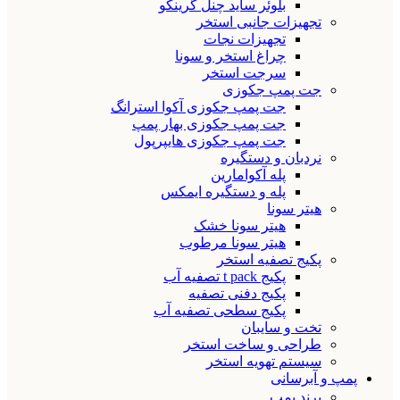
بلوئر ساید چنل گرینکو
تجهیزات جانبی استخر
تجهیزات نجات
چراغ استخر و سونا
سرجت استخر
جت پمپ جکوزی
جت پمپ جکوزی آکوا استرانگ
جت پمپ جکوزی بهار پمپ
جت پمپ جکوزی هایپرپول
نردبان و دستگیره
پله آکوامارین
پله و دستگیره ایمکس
هیتر سونا
هیتر سونا خشک
هیتر سونا مرطوب
پکیج تصفیه استخر
پکیج t pack تصفیه آب
پکیج دفنی تصفیه
پکیج سطحی تصفیه آب
تخت و سایبان
طراحی و ساخت استخر
سیستم تهویه استخر
پمپ و آبرسانی
برند پمپ