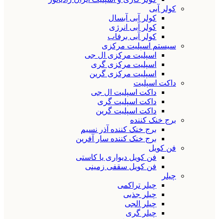
کولر آبی
کولر آبی آبسال
کولر آبی انرژی
کولر آبی برفاب
سیستم اسپلیت مرکزی
اسپلیت مرکزی ال جی
اسپلیت مرکزی گری
اسپلیت مرکزی گرین
داکت اسپلیت
داکت اسپلیت ال جی
داکت اسپلیت گری
داکت اسپلیت گرین
برج خنک کننده
برج خنک کننده آذر نسیم
برج خنک کننده سار آفرین
فن کویل
فن کویل دیواری یا کاستی
فن کویل سقفی زمینی
چیلر
چیلر تراکمی
چیلر جذبی
چیلر الجی
چیلر گری