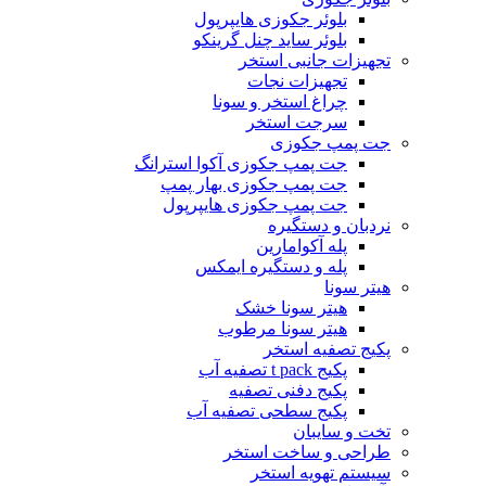
بلوئر جکوزی هایپرپول
بلوئر ساید چنل گرینکو
تجهیزات جانبی استخر
تجهیزات نجات
چراغ استخر و سونا
سرجت استخر
جت پمپ جکوزی
جت پمپ جکوزی آکوا استرانگ
جت پمپ جکوزی بهار پمپ
جت پمپ جکوزی هایپرپول
نردبان و دستگیره
پله آکوامارین
پله و دستگیره ایمکس
هیتر سونا
هیتر سونا خشک
هیتر سونا مرطوب
پکیج تصفیه استخر
پکیج t pack تصفیه آب
پکیج دفنی تصفیه
پکیج سطحی تصفیه آب
تخت و سایبان
طراحی و ساخت استخر
سیستم تهویه استخر