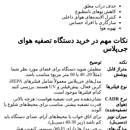
حذف ذرات معلق
کاهش بوهای نامطبوع
کنترل آلاینده‌های هوای داخلی
سازگاری با افراد حساس
تهویه هوا
نکات مهم در خرید دستگاه تصفیه هوای
جی‌پلاس
نکته
توضیح
متراژ قابل
مطمئن شوید دستگاه برای فضای مورد نظر شما
پوشش
(مثلاً 20، 40 یا 60 متر مربع) مناسب باشد.
مدل‌های جی‌پلاس معمولاً شامل فیلترهای HEPA،
نوع فیلترها
کربن فعال، پیش‌فیلتر و UV هستند. بررسی کنید
کدام فیلترها موجود است.
نرخ
CADR
نشان‌دهنده سرعت تصفیه هواست؛ هرچه بالاتر،
(
هوای
قدرت تصفیه بیشتر. مناسب برای محیط‌های شلوغ یا
تصفیه‌شده
)
آلوده.
میزان نویز
برای اتاق خواب یا محیط‌های آرام، صدای دستگاه باید
(دسی‌بل)
کم باشد (زیر 30-40 دسی‌بل).
ویژگی‌های
برخی مدل‌ها دارای Wi-Fi، سنسور کیفیت هوا،