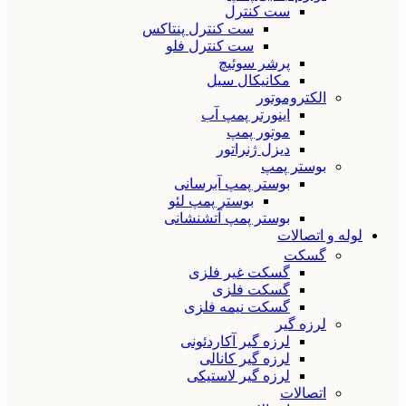
ست کنترل
ست کنترل پنتاکس
ست کنترل فلو
پرشر سوئیچ
مکانیکال سیل
الکتروموتور
اینورتر پمپ آب
موتور پمپ
دیزل ژنراتور
بوستر پمپ
بوستر پمپ آبرسانی
بوستر پمپ لئو
بوستر پمپ آتشنشانی
لوله و اتصالات
گسکت
گسکت غیر فلزی
گسکت فلزی
گسکت نیمه فلزی
لرزه گیر
لرزه گیر آکاردئونی
لرزه گیر کانالی
لرزه گیر لاستیکی
اتصالات