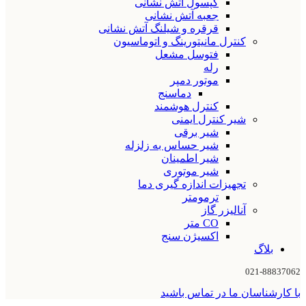
کپسول آتش نشانی
جعبه آتش نشانی
قرقره و شیلنگ آتش نشانی
کنترل مانیتورینگ و اتوماسیون
فتوسل مشعل
رله
موتور دمپر
دماسنج
کنترل هوشمند
شیر کنترل ایمنی
شیر برقی
شیر حساس به زلزله
شیر اطمینان
شیر موتوری
تجهیزات اندازه گیری دما
ترمومتر
آنالیزر گاز
CO متر
اکسیژن سنج
بلاگ
021-88837062
با کارشناسان ما در تماس باشید