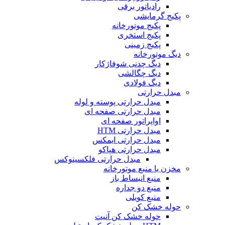
رادیاتور برقی
پکیج گرمایشی
پکیج موتورخانه
پکیج استخری
پکیج زمینی
دیگ موتورخانه
دیگ چدنی شوفاژکار
دیگ چگالشی
دیگ فولادی
مبدل حرارتی
مبدل حرارتی پوسته و لوله
مبدل حرارتی صفحه ای
اواپراتور صفحه ای
مبدل حرارتی HTM
مبدل حرارتی ایمکس
مبدل حرارتی هپاکو
مبدل حرارتی فلکسینوکس
مخزن یا منبع موتورخانه
منبع انبساط باز
منبع دو جداره
منبع کویلی
حوله خشک کن
حوله خشک کن آنیت