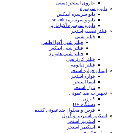
جاروی استخر دستی
دایو و سرسره
دایو سرسره ایمکس
دایو و سرسره sr smith
دایو و سرسره آکوامارین
فیلتر تصفیه استخر
فیلتر شنی
فیلتر شنی آکوا اطلس
فیلتر شنی ایمکس
فیلتر شنی هایوارد
فیلتر کارتریجی
فیلتر دیاتومه
آبنما و فواره استخر
فواره استخر
آبنما استخر
نازل استخر
تجهیزات ضد عفونی
کلرزن
دستگاه UV
قرص و محلول ضدعفونی کننده
اسکیمر استرینر و گریل
استرینر استخر
اسکیمر استخر
بلوئر جکوزی