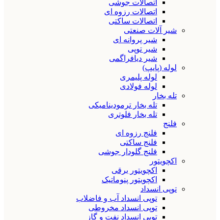
اتصالات جوشی
اتصالات رزوه ای
اتصالات ساکتی
شیر آلات صنعتی
شیر پروانه ای
شیر توپی
شیر دیافراگمی
لوله (پایپ)
لوله پلیمری
لوله فولادی
تله بخار
تله بخار ترمودینامیکی
تله بخار فلوتری
فلنج
فلنج رزوه ای
فلنج ساکتی
فلنج گلودار جوشی
اکچویتور
اکچویتور برقی
اکچویتور پنوماتیک
توپی انسداد
توپی انسداد آب و فاضلاب
توپی انسداد مخروطی
توپی انسداد نفت و گاز