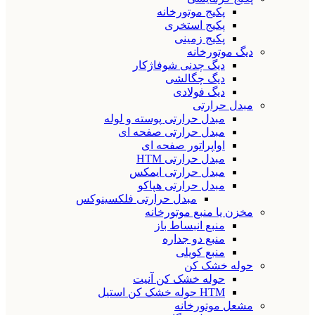
پکیج موتورخانه
پکیج استخری
پکیج زمینی
دیگ موتورخانه
دیگ چدنی شوفاژکار
دیگ چگالشی
دیگ فولادی
مبدل حرارتی
مبدل حرارتی پوسته و لوله
مبدل حرارتی صفحه ای
اواپراتور صفحه ای
مبدل حرارتی HTM
مبدل حرارتی ایمکس
مبدل حرارتی هپاکو
مبدل حرارتی فلکسینوکس
مخزن یا منبع موتورخانه
منبع انبساط باز
منبع دو جداره
منبع کویلی
حوله خشک کن
حوله خشک کن آنیت
HTM حوله خشک کن استیل
مشعل موتورخانه