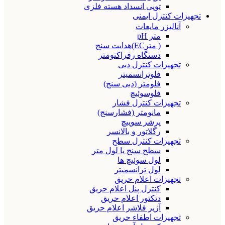
توپی انسداد هسته فلزی
تجهیزات کنترل ایمنی
آنالیزر مایعات
متر pH
( مترEC)هدایت سنج
دستگاه رفراکتومتر
تجهیزات کنترل دبی
فلوترانسمیتر
فلومتر (دبی سنج)
فلوسوئیچ
تجهیزات کنترل فشار
مانومتر (فشارسنج)
پرشر سوییچ
رگلاتور و بالانسر
تجهیزات کنترل سطح
سطح سنج یا لول متر
لول سوئیچ ها
لول ترانسمیتر
تجهیزات اعلام حریق
کنترل پنل اعلام حریق
دتکتور اعلام حریق
آژیر فلاشر اعلام حریق
تجهیزات اطفاء حریق